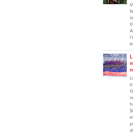
V
f
i
0
A
l
é
L
m
m
L
t
G
r
h
S
e
p
d