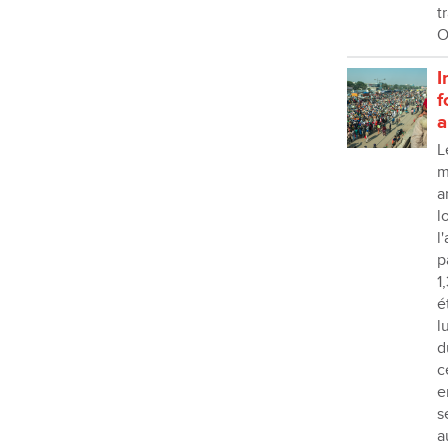
t
O
I
f
a
L
m
a
l
l
p
1
é
l
d
c
e
s
a