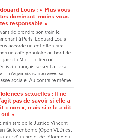
douard Louis : « Plus vous
tes dominant, moins vous
tes responsable »
vant de prendre son train le
amenant à Paris, Édouard Louis
ous accorde un entretien rare
ans un café populaire au bord de
a gare du Midi. Un lieu où
’écrivain français se sent à l’aise.
ar il n’a jamais rompu avec sa
lasse sociale. Au contraire même.
iolences sexuelles : Il ne
’agit pas de savoir si elle a
it « non », mais si elle a dit
 oui »
e ministre de la Justice Vincent
an Quickenborne (Open VLD) est
’auteur d’un projet de réforme du