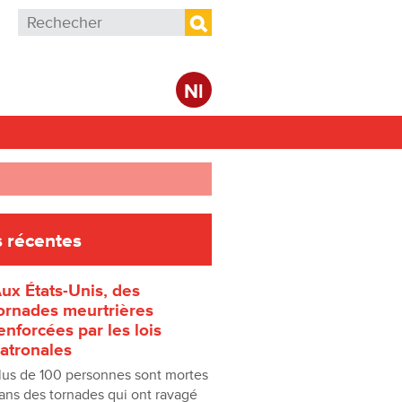
Formulaire de recherche
Rechercher
Nl
 récentes
ux États-Unis, des
ornades meurtrières
enforcées par les lois
atronales
lus de 100 personnes sont mortes
ans des tornades qui ont ravagé