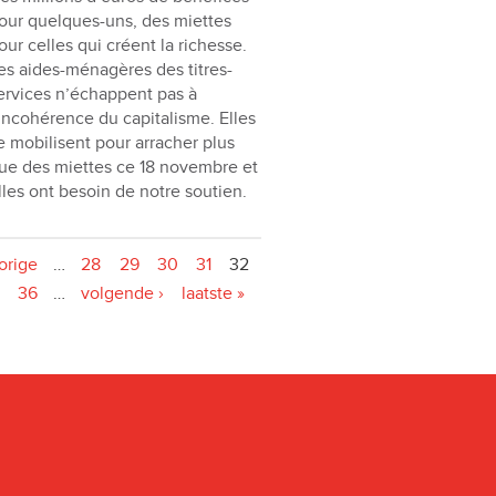
our quelques-uns, des miettes
our celles qui créent la richesse.
es aides-ménagères des titres-
ervices n’échappent pas à
’incohérence du capitalisme. Elles
e mobilisent pour arracher plus
ue des miettes ce 18 novembre et
lles ont besoin de notre soutien.
vorige
…
28
29
30
31
32
36
…
volgende ›
laatste »