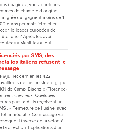
ous imaginez, vous, quelques
emmes de chambre d’origine
mmigrée qui gagnent moins de 1
00 euros par mois faire plier
ccor, le leader européen de
’hôtellerie ? Après les avoir
coutées à ManiFiesta, oui.
icenciés par SMS, des
étallos italiens refusent le
essage
e 9 juillet dernier, les 422
ravailleurs de l’usine sidérurgique
KN de Campi Bisenzio (Florence)
entrent chez eux. Quelques
eures plus tard, ils reçoivent un
MS : « Fermeture de l’usine, avec
ffet immédiat. » Ce message va
rovoquer l’inverse de la volonté
e la direction. Explications d’un