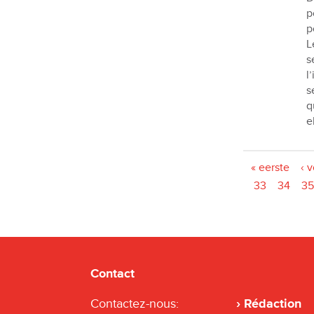
p
p
L
s
l
s
q
e
Pages
« eerste
‹ 
33
34
35
Contact
Contactez-nous:
Rédaction