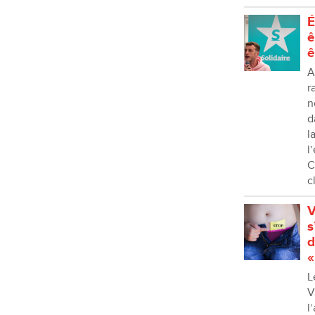
É
ê
ê
A
r
n
d
l
l
C
c
V
s
d
«
L
V
l