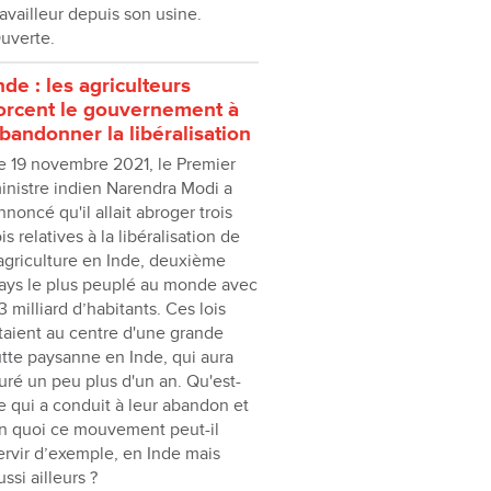
ravailleur depuis son usine.
uverte.
nde : les agriculteurs
orcent le gouvernement à
bandonner la libéralisation
e 19 novembre 2021, le Premier
inistre indien Narendra Modi a
nnoncé qu'il allait abroger trois
ois relatives à la libéralisation de
'agriculture en Inde, deuxième
ays le plus peuplé au monde avec
,3 milliard dʼhabitants. Ces lois
taient au centre d'une grande
utte paysanne en Inde, qui aura
uré un peu plus d'un an. Qu'est-
e qui a conduit à leur abandon et
n quoi ce mouvement peut-il
ervir d’exemple, en Inde mais
ussi ailleurs ?