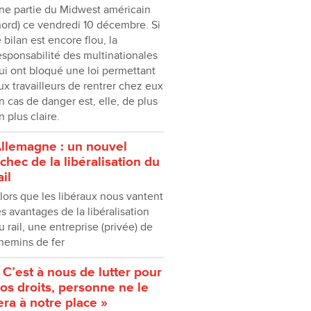
ne partie du Midwest américain
nord) ce vendredi 10 décembre. Si
e bilan est encore flou, la
esponsabilité des multinationales
ui ont bloqué une loi permettant
ux travailleurs de rentrer chez eux
n cas de danger est, elle, de plus
n plus claire.
llemagne : un nouvel
chec de la libéralisation du
ail
lors que les libéraux nous vantent
es avantages de la libéralisation
u rail, une entreprise (privée) de
hemins de fer
« C’est à nous de lutter pour
os droits, personne ne le
era à notre place »