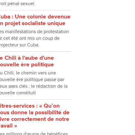
roit pénal sexuel.
uba : Une colonie devenue
n projet socialiste unique
es manifestations de protestation
e cet été ont mis un coup de
rojecteur sur Cuba.
e Chili à l'aube d'une
ouvelle ère politique
u Chili, le chemin vers une
ouvelle ère politique passe par
eux axes clés : le rédaction de la
ouvelle constituti
itres-services : « Qu’on
ous donne la possibilité de
ivre correctement de notre
ravail »
es millions d’euros de bénéfices