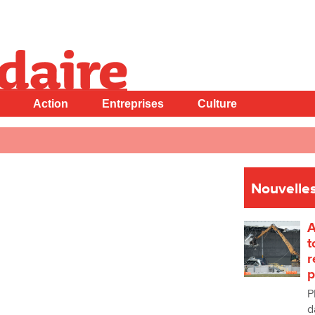
Action
Entreprises
Culture
Nouvelles
A
t
r
p
P
d