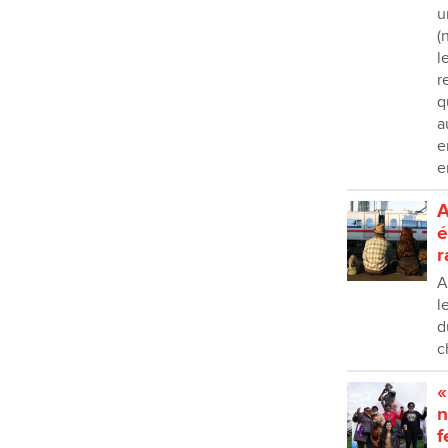
u
(
l
r
q
a
e
e
A
é
r
A
l
d
c
​
n
f