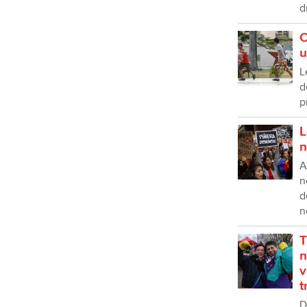
d
C
u
L
d
p
L
n
A
n
d
n
T
n
v
t
D