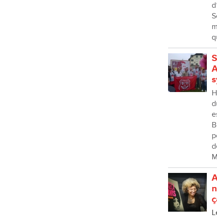
d
S
m
q
S
A
s
H
d
e
B
p
d
M
A
n
ç
L