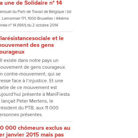
a une de Solidaire n° 14
nsuel du Parti de Travail de Belgique | bd
. Lemonnier 171, 1000 Bruxelles | 44iéme
nnée n° 14 (1961) du 2 octobre 2014
larésistancesociale et le
ouvement des gens
ourageux
 Il existe dans notre pays un
ouvement de gens courageux.
n contre-mouvement, qui se
resse face à l’injustice. Et une
artie de ce mouvement est
ujourd’hui présente à ManiFiesta
, lançait Peter Mertens, le
résident du PTB, aux 11 000
ersonnes présentes.
0 000 chômeurs exclus au
er janvier 2015 mais pas