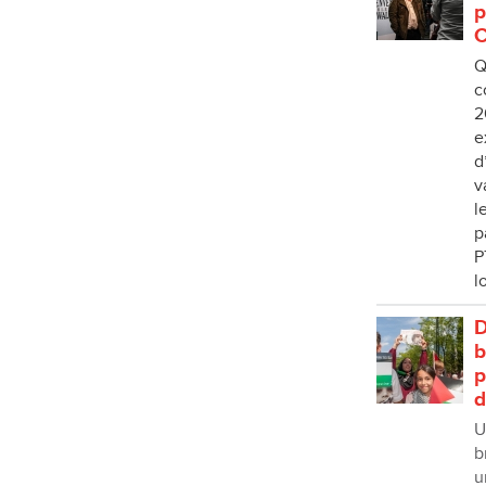
p
C
Q
c
2
e
d
v
l
p
P
l
D
b
p
d
U
b
u