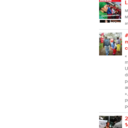
L
Me
M
a
#
m
c
«
m
U
d
p
a
»
p
p
2
1