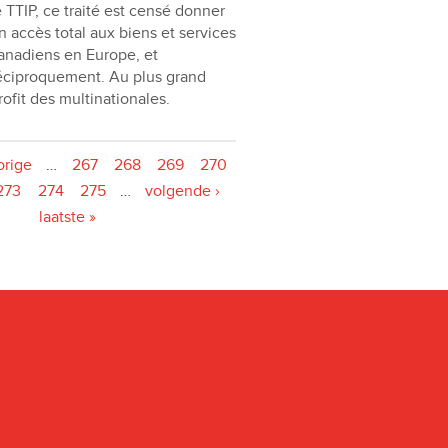
e TTIP, ce traité est censé donner
n accès total aux biens et services
anadiens en Europe, et
éciproquement. Au plus grand
rofit des multinationales.
orige
…
267
268
269
270
273
274
275
…
volgende ›
laatste »