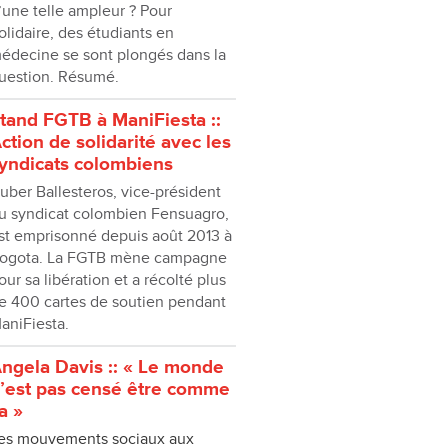
’une telle ampleur ? Pour
olidaire, des étudiants en
édecine se sont plongés dans la
uestion. Résumé.
tand FGTB à ManiFiesta ::
ction de solidarité avec les
yndicats colombiens
uber Ballesteros, vice-président
u syndicat colombien Fensuagro,
st emprisonné depuis août 2013 à
ogota. La FGTB mène campagne
our sa libération et a récolté plus
e 400 cartes de soutien pendant
aniFiesta.
ngela Davis :: « Le monde
’est pas censé être comme
a »
es mouvements sociaux aux