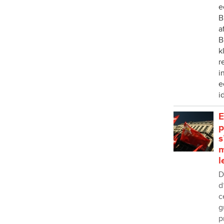
e
B
a
B
k
r
i
e
i
E
p
s
m
l
D
d
c
g
p