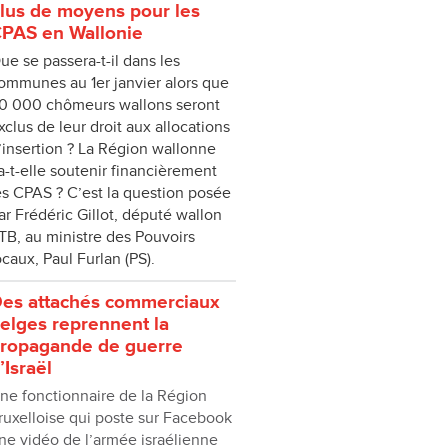
lus de moyens pour les
PAS en Wallonie
ue se passera-t-il dans les
ommunes au 1er janvier alors que
0 000 chômeurs wallons seront
xclus de leur droit aux allocations
’insertion ? La Région wallonne
a-t-elle soutenir financièrement
es CPAS ? C’est la question posée
ar Frédéric Gillot, député wallon
TB, au ministre des Pouvoirs
ocaux, Paul Furlan (PS).
es attachés commerciaux
elges reprennent la
ropagande de guerre
’Israël
ne fonctionnaire de la Région
ruxelloise qui poste sur Facebook
ne vidéo de l’armée israélienne