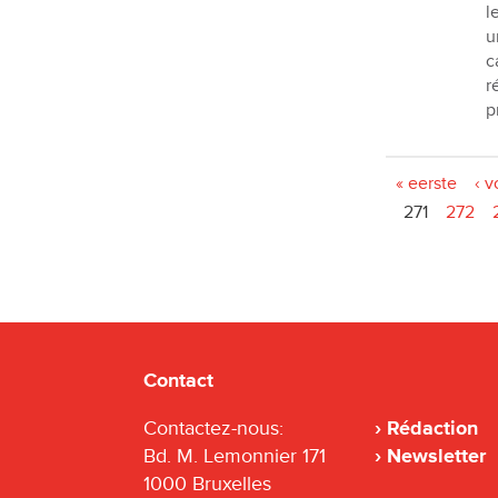
l
u
c
r
p
Pages
« eerste
‹ v
271
272
Contact
Contactez-nous:
Rédaction
Bd. M. Lemonnier 171
Newsletter
1000 Bruxelles