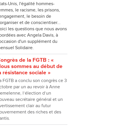
tats-Unis, l'égalité hommes-
emmes, le racisme, les prisons,
'engagement, le besoin de
'organiser et de conscientiser...
oici les questions que nous avons
bordées avec Angela Davis, à
'occasion d'un supplément du
ensuel Solidaire.
ongrès de la FGTB : «
ous sommes au début de
a résistance sociale »
a FGTB a conclu son congrès ce 3
ctobre par un au revoir à Anne
emelenne, l’élection d’un
ouveau secrétaire général et un
vertissement clair au futur
ouvernement des riches et des
antis.