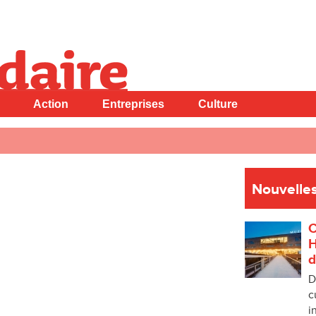
Action
Entreprises
Culture
Nouvelles
C
H
d
D
c
i