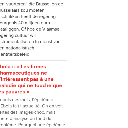
en”vuurtoren” die Brussel en de
russelaars zou moeten
fschrikken heeft de regering-
ourgeois 40 miljoen euro
laarliggen. Of hoe de Vlaamse
egering cultuur wil
nstrumentaliseren in dienst van
en nationalistisch
dentiteitsbeleid.
bola :: « Les firmes
harmaceutiques ne
’intéressent pas à une
aladie qui ne touche que
es pauvres »
epuis des mois, l’épidémie
’Ebola fait l’actualité. On en voit
ertes des images-choc, mais
uère d’analyse du fond du
roblème. Pourquoi une épidémie