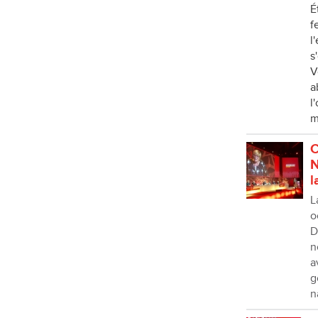
É
f
l
s
V
a
l
m
C
N
l
L
o
D
n
a
g
n