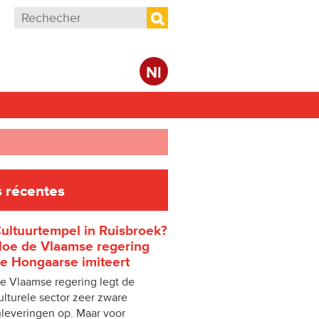
Formulaire de recherche
Rechercher
Nl
 récentes
ultuurtempel in Ruisbroek?
oe de Vlaamse regering
e Hongaarse imiteert
e Vlaamse regering legt de
ulturele sector zeer zware
nleveringen op. Maar voor