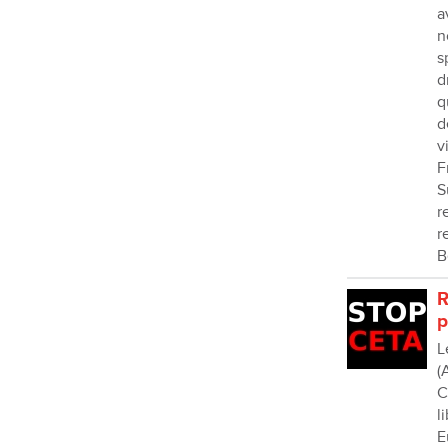
a
n
s
d
q
d
v
F
S
r
r
B
R
p
L
(
C
l
E