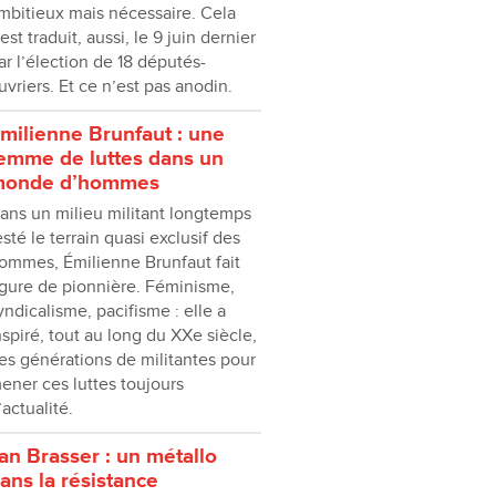
mbitieux mais nécessaire. Cela
ʼest traduit, aussi, le 9 juin dernier
ar lʼélection de 18 députés-
uvriers. Et ce nʼest pas anodin.
milienne Brunfaut : une
emme de luttes dans un
monde d’hommes
ans un milieu militant longtemps
esté le terrain quasi exclusif des
ommes, Émilienne Brunfaut fait
igure de pionnière. Féminisme,
yndicalisme, pacifisme : elle a
nspiré, tout au long du XXe siècle,
es générations de militantes pour
ener ces luttes toujours
’actualité.
an Brasser : un métallo
ans la résistance