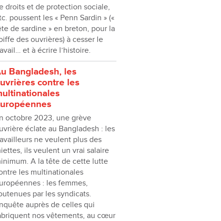
e droits et de protection sociale,
tc. poussent les « Penn Sardin » («
ête de sardine » en breton, pour la
oiffe des ouvrières) à cesser le
ravail… et à écrire lʼhistoire.
u Bangladesh, les
uvrières contre les
ultinationales
uropéennes
n octobre 2023, une grève
uvrière éclate au Bangladesh : les
ravailleurs ne veulent plus des
iettes, ils veulent un vrai salaire
inimum. A la tête de cette lutte
ontre les multinationales
uropéennes : les femmes,
outenues par les syndicats.
nquête auprès de celles qui
abriquent nos vêtements, au cœur