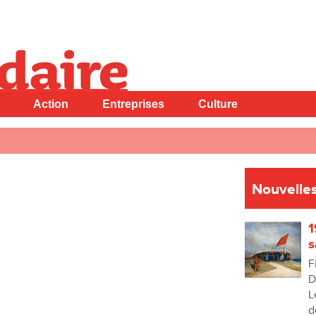
Action
Entreprises
Culture
Nouvelles
1
s
F
D
L
d