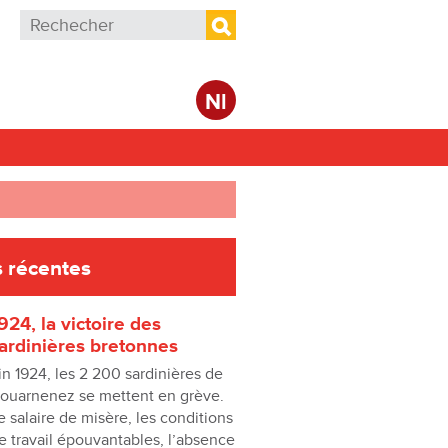
Formulaire de recherche
Rechercher
Nl
 récentes
924, la victoire des
ardinières bretonnes
in 1924, les 2 200 sardinières de
ouarnenez se mettent en grève.
e salaire de misère, les conditions
e travail épouvantables, lʼabsence