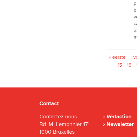
p
e
v
c
J
m
Pages
« eerste
‹ v
15
16
Contact
Contactez-nous:
Rédaction
Bd. M. Lemonnier 171
Newsletter
1000 Bruxelles