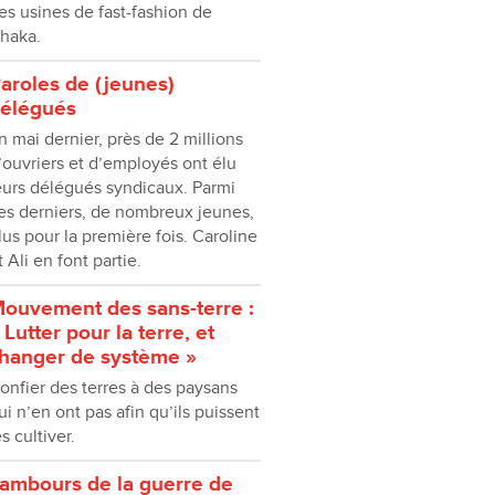
es usines de fast-fashion de
haka.
aroles de (jeunes)
élégués
n mai dernier, près de 2 millions
ʼouvriers et dʼemployés ont élu
eurs délégués syndicaux. Parmi
es derniers, de nombreux jeunes,
lus pour la première fois. Caroline
t Ali en font partie.
ouvement des sans-terre :
 Lutter pour la terre, et
hanger de système »
onfier des terres à des paysans
ui nʼen ont pas afin quʼils puissent
es cultiver.
ambours de la guerre de