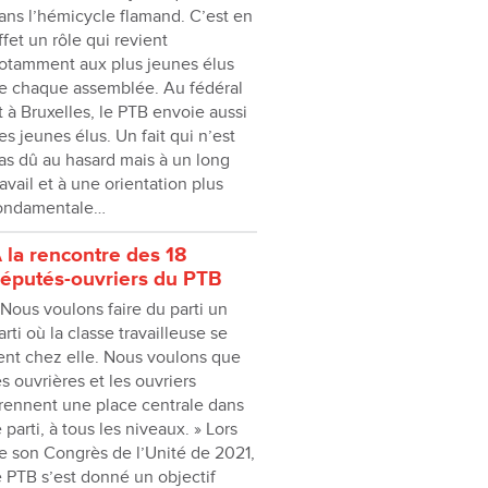
ans lʼhémicycle flamand. C’est en
ffet un rôle qui revient
otamment aux plus jeunes élus
e chaque assemblée. Au fédéral
t à Bruxelles, le PTB envoie aussi
es jeunes élus. Un fait qui nʼest
as dû au hasard mais à un long
ravail et à une orientation plus
ondamentale…
 la rencontre des 18
éputés-ouvriers du PTB
 Nous voulons faire du parti un
arti où la classe travailleuse se
ent chez elle. Nous voulons que
es ouvrières et les ouvriers
rennent une place centrale dans
e parti, à tous les niveaux. » Lors
e son Congrès de lʼUnité de 2021,
e PTB sʼest donné un objectif