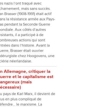
es nazis l’ont traqué avec
charnement, mais sans succès.
an Brasser (1908-1991) était actif
ans la résistance armée aux Pays-
as pendant la Seconde Guerre
ondiale. Aux côtés d’autres
ésistants, il a participé à de
ombreuses actions qui sont
ntrées dans l’histoire. Avant la
uerre, Brasser était ouvrier
idérurgiste chez Hoogovens, une
ciérie néerlandaise.
n Allemagne, critiquer la
uerre et le capitalisme est
angereux (mais
écessaire)
u pays de Karl Marx, il devient de
lus en plus compliqué de
éfendre… le marxisme. La