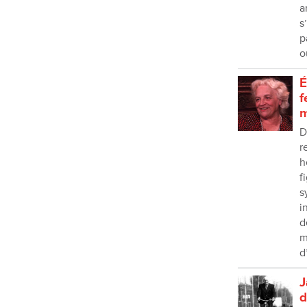
a
s
p
o
É
f
D
r
h
f
s
i
d
m
d
J
d