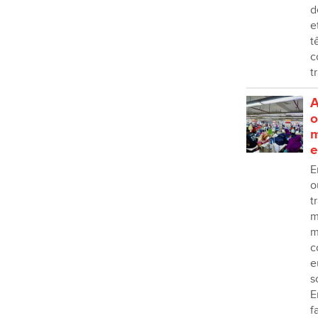
d
e
t
c
t
A
o
m
e
E
o
t
m
m
c
e
s
E
f