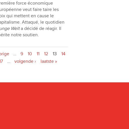
remière force économique
uropéenne veut faire taire les
oix qui mettent en cause le
apitalisme. Attaqué, le quotidien
unge Welt
a décidé de réagir. Il
érite notre soutien.
orige
…
9
10
11
12
13
14
17
…
volgende ›
laatste »