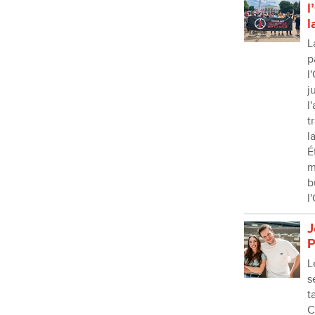
l
l
L
p
l
j
l
t
l
É
m
b
l
J
P
L
s
t
C