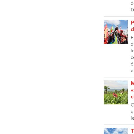
d
D
P
d
E
d
l
c
é
e
M
«
c
C
q
l
T