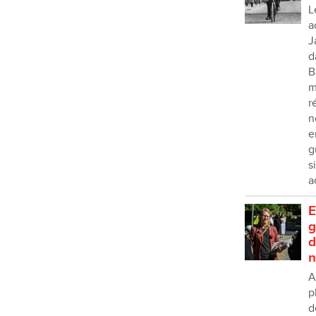
L
a
J
d
B
m
r
n
e
g
s
a
E
g
d
n
A
p
d