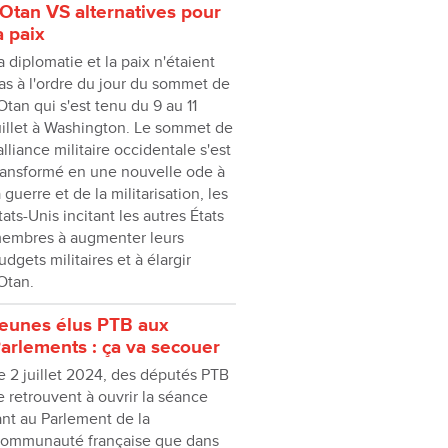
ʼOtan VS alternatives pour
a paix
a diplomatie et la paix n'étaient
as à l'ordre du jour du sommet de
'Otan qui s'est tenu du 9 au 11
uillet à Washington. Le sommet de
'alliance militaire occidentale s'est
ransformé en une nouvelle ode à
a guerre et de la militarisation, les
tats-Unis incitant les autres États
embres à augmenter leurs
udgets militaires et à élargir
'Otan.
eunes élus PTB aux
arlements : ça va secouer
e 2 juillet 2024, des députés PTB
e retrouvent à ouvrir la séance
ant au Parlement de la
ommunauté française que dans