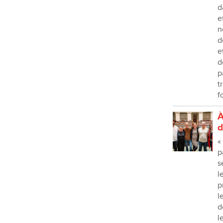
d
e
n
d
e
d
p
t
f
À
d
«
p
s
l
p
l
d
l