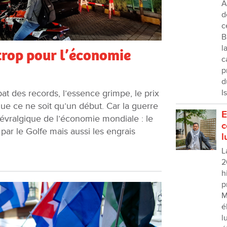
A
d
c
B
l
 trop pour l’économie
c
p
d
bat des records, l’essence grimpe, le prix
I
que ce ne soit qu’un début. Car la guerre
E
névralgique de l’économie mondiale : le
c
t par le Golfe mais aussi les engrais
l
L
2
h
p
M
é
l