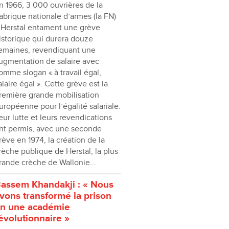
n 1966, 3 000 ouvrières de la
abrique nationale d’armes (la FN)
 Herstal entament une grève
istorique qui durera douze
emaines, revendiquant une
ugmentation de salaire avec
omme slogan « à travail égal,
alaire égal ». Cette grève est la
remière grande mobilisation
uropéenne pour l’égalité salariale.
eur lutte et leurs revendications
nt permis, avec une seconde
rève en 1974, la création de la
rèche publique de Herstal, la plus
rande crèche de Wallonie…
assem Khandakji : « Nous
vons transformé la prison
n une académie
évolutionnaire »