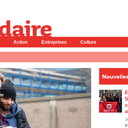
Action
Entreprises
Culture
Nouvelles
E
5
c
o
J
R