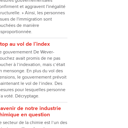
esures gouvernementales
onfirment et aggravent l'inégalité
tructurelle. » Ainsi, les personnes
ssues de l'immigration sont
ouchées de manière
isproportionnée.
top au vol de l’index
e gouvernement De Wever-
ouchez avait promis de ne pas
oucher à l’indexation, mais c’était
n mensonge. En plus du vol des
ensions, le gouvernement prévoit
aintenant le vol de l’index. Des
esures pour lesquelles personne
’a voté. Décryptage.
’avenir de notre industrie
himique en question
e secteur de la chimie est l’un des