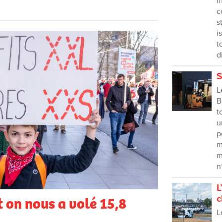
m
c
s
i
t
d
S
L
B
t
u
p
m
m
n
L
c
 on nous a volé 15,8
L