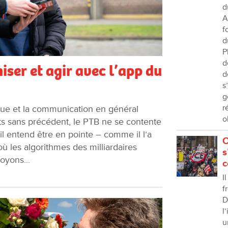
d
A
f
d
P
d
iser et agir avec l’app du
d
s
g
r
que et la communication en général
o
s sans précédent, le PTB ne se contente
l entend être en pointe – comme il l’a
C
 les algorithmes des milliardaires
s
oyons...
c
I
f
D
l
u