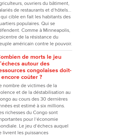
griculteurs, ouvriers du bâtiment,
alariés de restaurants et d’hôtels…
 qui cible en fait les habitants des
uartiers populaires. Qui se
éfendent. Comme à Minneapolis,
picentre de la résistance du
euple américain contre le pouvoir.
ombien de morts le jeu
’échecs autour des
essources congolaises doit-
l encore coûter ?
e nombre de victimes de la
iolence et de la déstabilisation au
ongo au cours des 30 dernières
nnées est estimé à six millions.
es richesses du Congo sont
mportantes pour l’économie
ondiale. Le jeu d’échecs auquel
e livrent les puissances