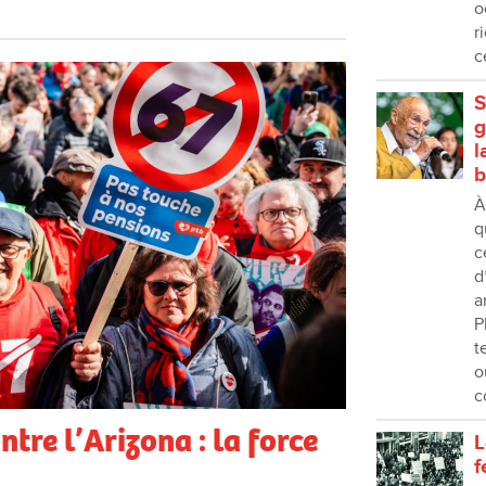
o
r
c
S
g
l
b
À
q
c
d
a
P
t
o
c
ntre l’Arizona : la force
L
f