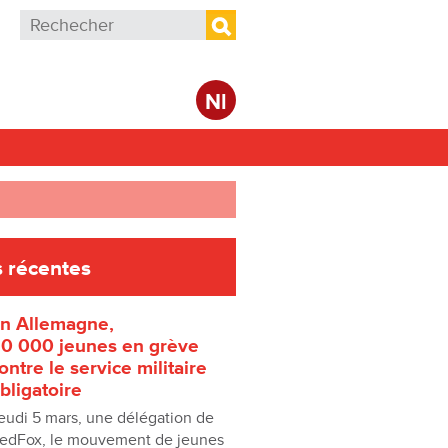
Formulaire de recherche
Rechercher
Nl
 récentes
n Allemagne,
0 000 jeunes en grève
ontre le service militaire
bligatoire
eudi 5 mars, une délégation de
edFox, le mouvement de jeunes