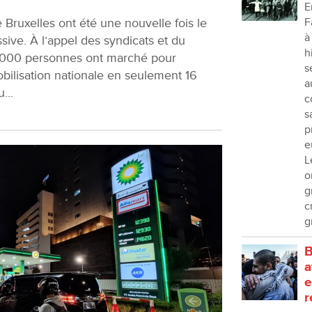
E
e Bruxelles ont été une nouvelle fois le
F
à
sive. À l’appel des syndicats et du
h
0 000 personnes ont marché pour
s
ilisation nationale en seulement 16
a
...
c
s
p
e
L
o
g
c
g
B
a
e
r