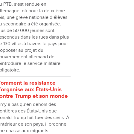
u PTB, s’est rendue en
llemagne, où pour la deuxième
ois, une grève nationale d’élèves
u secondaire a été organisée.
lus de 50 000 jeunes sont
escendus dans les rues dans plus
e 130 villes à travers le pays pour
’opposer au projet du
ouvernement allemand de
éintroduire le service militaire
bligatoire.
omment la résistance
’organise aux États-Unis
ontre Trump et son monde
l n’y a pas qu’en dehors des
rontières des États-Unis que
onald Trump fait tuer des civils. À
’intérieur de son pays, il ordonne
ne chasse aux migrants –