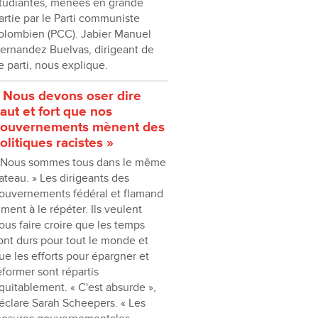
tudiantes, menées en grande
artie par le Parti communiste
olombien (PCC). Jabier Manuel
ernandez Buelvas, dirigeant de
e parti, nous explique.
 Nous devons oser dire
aut et fort que nos
ouvernements mènent des
olitiques racistes »
 Nous sommes tous dans le même
ateau. » Les dirigeants des
ouvernements fédéral et flamand
iment à le répéter. Ils veulent
ous faire croire que les temps
ont durs pour tout le monde et
ue les efforts pour épargner et
éformer sont répartis
quitablement. « C'est absurde »,
éclare Sarah Scheepers. « Les