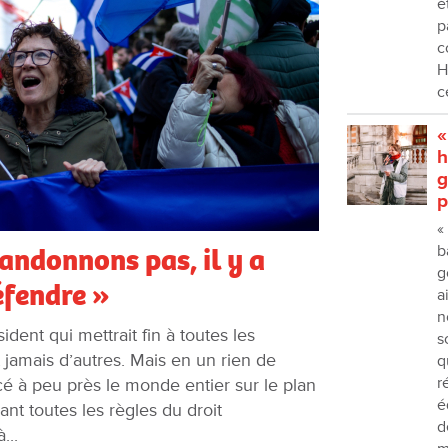
é
p
c
H
c
«
h
g
p
«
andonnons pas, il y a
b
g
éfendre »
a
n
dent qui mettrait fin à toutes les
s
jamais d’autres. Mais en un rien de
q
r
 à peu près le monde entier sur le plan
é
ant toutes les règles du droit
d
...