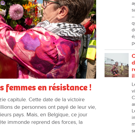
a
s
–
q
d
é
p
C
d
r
i
L
es femmes en résistance !
v
C
e capitule. Cette date de la victoire
a
llions de personnes ont payé de leur vie,
L
eurs pays. Mais, en Belgique, ce jour
i
 bête immonde reprend des forces, la
m
s