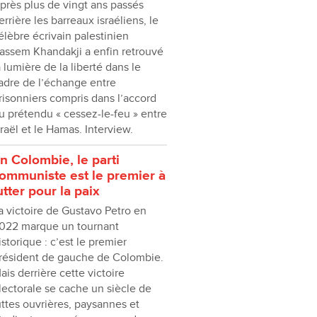
près plus de vingt ans passés
errière les barreaux israéliens, le
élèbre écrivain palestinien
assem Khandakji a enfin retrouvé
a lumière de la liberté dans le
adre de l’échange entre
risonniers compris dans l’accord
u prétendu « cessez-le-feu » entre
sraël et le Hamas. Interview.
n Colombie, le parti
ommuniste est le premier à
utter pour la paix
a victoire de Gustavo Petro en
022 marque un tournant
istorique : c’est le premier
résident de gauche de Colombie.
ais derrière cette victoire
lectorale se cache un siècle de
uttes ouvrières, paysannes et