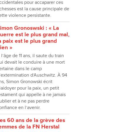
ccidentales pour accaparer ces
ichesses est la cause principale de
ette violence persistante.
imon Gronoswski : « La
uerre est le plus grand mal,
a paix est le plus grand
ien »
 l’âge de 11 ans, il saute du train
ui devait le conduire à une mort
ertaine dans le camp
’extermination d’Auschwitz. À 94
ns, Simon Gronowski écrit
laidoyer pour la paix, un petit
estament qui appelle à ne jamais
ublier et à ne pas perdre
onfiance en l’avenir.
es 60 ans de la grève des
emmes de la FN Herstal