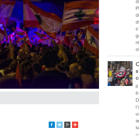
d
P
d
d
s
g
r
o
C
s
c
I
f
D
l
u
a
s
–