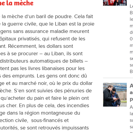
me la mèche
L
B
la mèche d’un baril de poudre. Cela fait
l
e la guerre civile, que le Liban est la proie
m
s gens sans assurance maladie meurent
d
ôpitaux privatisés, qui refusent de les
0
m
nt. Récemment, les dollars sont
m
s à se procurer – au Liban, ils sont
s
istributeurs automatiques de billets –
s
ent pas les livres libanaises pour les
B
 des emprunts. Les gens ont donc dû
 et au marché noir, où le prix du dollar
A
che. S’en sont suivies des pénuries de
a
 qu’acheter du pain et faire le plein ont
p
 cher. En plus de cela, des incendies
A
rage dans la région montagneuse du
l
ection civile, sous-financés et
s
s
utorités, se sont retrouvés impuissants