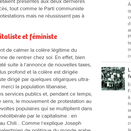
 s’étaient présentés aux deux dernières
À
ccès, tout comme le Parti communiste
q
rotestations mais ne réussissent pas à
c
d
a
taliste et féministe
P
t
o
t de calmer la colère légitime du
c
e de rentrer chez soi. En effet, bien
até suite à l’annonce de nouvelles taxes,
L
s profond et la colère est dirigée
f
ste dirigé par quelques oligarques ultra-
E
merci la population libanaise,
F
es services publics et, pendant ce temps,
à
n ce sens, le mouvement de protestation au
h
évoltes populaires qui se multiplient dans
s
néolibérale par le capitalisme : en
a
, au Chili… Comme l’explique Joseph
c
s
palestinien de politique du monde arabe