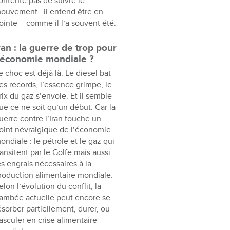
ontente pas de suivre le
ouvement : il entend être en
ointe – comme il l’a souvent été.
ran : la guerre de trop pour
’économie mondiale ?
e choc est déjà là. Le diesel bat
es records, l’essence grimpe, le
rix du gaz s’envole. Et il semble
ue ce ne soit qu’un début. Car la
uerre contre l’Iran touche un
oint névralgique de l’économie
ondiale : le pétrole et le gaz qui
ransitent par le Golfe mais aussi
es engrais nécessaires à la
roduction alimentaire mondiale.
elon l’évolution du conflit, la
lambée actuelle peut encore se
ésorber partiellement, durer, ou
asculer en crise alimentaire