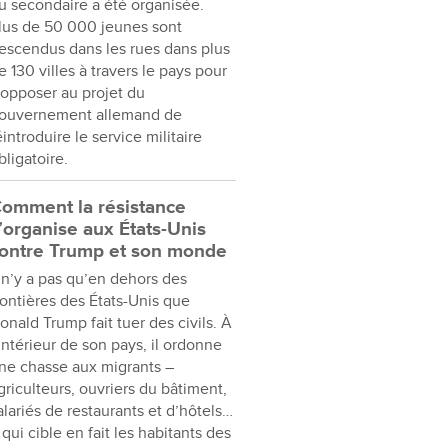
u secondaire a été organisée.
lus de 50 000 jeunes sont
escendus dans les rues dans plus
e 130 villes à travers le pays pour
’opposer au projet du
ouvernement allemand de
éintroduire le service militaire
bligatoire.
omment la résistance
’organise aux États-Unis
ontre Trump et son monde
l n’y a pas qu’en dehors des
rontières des États-Unis que
onald Trump fait tuer des civils. À
’intérieur de son pays, il ordonne
ne chasse aux migrants –
griculteurs, ouvriers du bâtiment,
alariés de restaurants et d’hôtels…
 qui cible en fait les habitants des