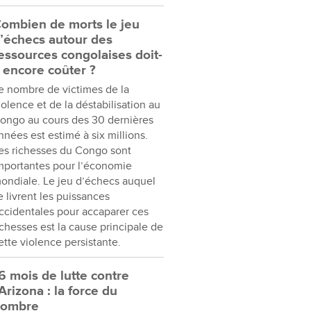
ombien de morts le jeu
’échecs autour des
essources congolaises doit-
l encore coûter ?
e nombre de victimes de la
iolence et de la déstabilisation au
ongo au cours des 30 dernières
nnées est estimé à six millions.
es richesses du Congo sont
mportantes pour l’économie
ondiale. Le jeu d’échecs auquel
e livrent les puissances
ccidentales pour accaparer ces
ichesses est la cause principale de
ette violence persistante.
6 mois de lutte contre
’Arizona : la force du
nombre