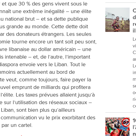
ir et que 30 % des gens vivent sous le
C
nnaît une extrême inégalité – une élite
d
 national brut – et sa dette publique
r
plus grande au monde. Cette dette doit
i
r des donateurs étrangers. Les seules
L
omie tourne encore un tant soit peu sont,
v
ivre libanaise au dollar américain – une
C
s intenable – et, de l’autre, l’important
a
diaspora envoie vers le Liban. Tout le
L
moins actuellement au bord de
i
te veut, comme toujours, faire payer la
m
s
vel emprunt de milliards qui profitera
o
élite. Les taxes prévues allaient jusqu’à
r
sur l’utilisation des réseaux sociaux –
c
Liban, sont bien plus qu’ailleurs
ommunication vu le prix exorbitant des
1
par un cartel.
l