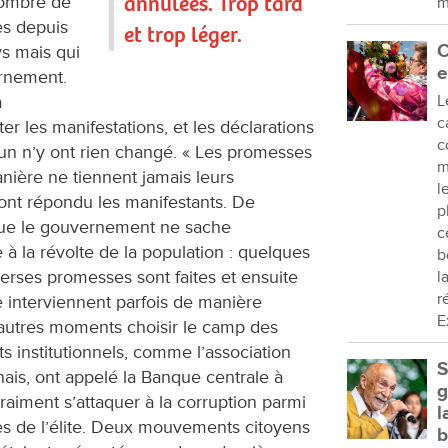
annulées. Trop tard
nombre de
m
s depuis
et trop léger.
C
ys mais qui
e
ernement.
a
L
c
er les manifestations, et les déclarations
c
oun n’y ont rien changé. « Les promesses
m
anière ne tiennent jamais leurs
l
 ont répondu les manifestants. De
p
que le gouvernement ne sache
c
 à la révolte de la population : quelques
b
erses promesses sont faites et ensuite
l
r
e interviennent parfois de manière
E
’autres moments choisir le camp des
s institutionnels, comme l’association
S
nais, ont appelé la Banque centrale à
g
raiment s’attaquer à la corruption parmi
l
pes de l’élite. Deux mouvements citoyens
b