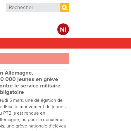
Formulaire de recherche
Rechercher
Nl
n Allemagne,
0 000 jeunes en grève
ontre le service militaire
bligatoire
eudi 5 mars, une délégation de
edFox, le mouvement de jeunes
u PTB, s’est rendue en
llemagne, où pour la deuxième
ois, une grève nationale d’élèves