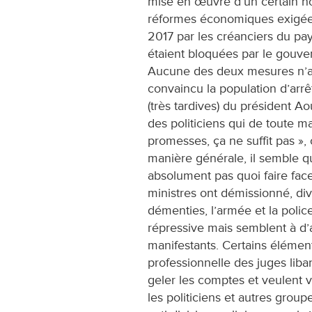
mise en œuvre d’un certain 
réformes économiques exigée
2017 par les créanciers du pa
étaient bloquées par le gouv
Aucune des deux mesures n’
convaincu la population d’arrêt
(très tardives) du président A
des politiciens qui de toute m
promesses, ça ne suffit pas »,
manière générale, il semble 
absolument pas quoi faire face
ministres ont démissionné, div
démenties, l’armée et la polic
répressive mais semblent à d
manifestants. Certains élément
professionnelle des juges liba
geler les comptes et veulent v
les politiciens et autres grou