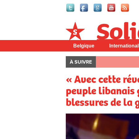
Solidaire
Belgique
International
À SUIVRE
« Avec cette rév
peuple libanais 
blessures de la g