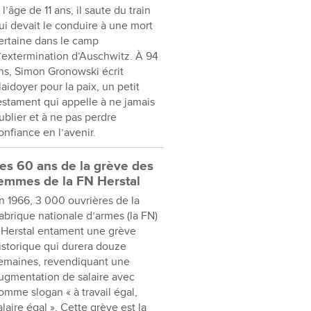
 l’âge de 11 ans, il saute du train
ui devait le conduire à une mort
ertaine dans le camp
’extermination d’Auschwitz. À 94
ns, Simon Gronowski écrit
laidoyer pour la paix, un petit
estament qui appelle à ne jamais
ublier et à ne pas perdre
onfiance en l’avenir.
es 60 ans de la grève des
emmes de la FN Herstal
n 1966, 3 000 ouvrières de la
abrique nationale d’armes (la FN)
 Herstal entament une grève
istorique qui durera douze
emaines, revendiquant une
ugmentation de salaire avec
omme slogan « à travail égal,
alaire égal ». Cette grève est la