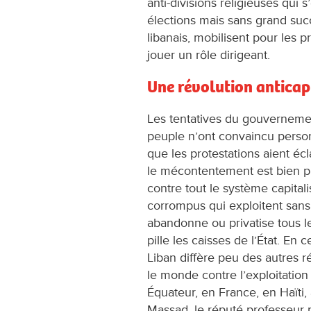
anti-divisions religieuses qui
élections mais sans grand su
libanais, mobilisent pour les p
jouer un rôle dirigeant.
Une révolution anticapi
Les tentatives du gouvernemen
peuple n’ont convaincu personn
que les protestations aient écl
le mécontentement est bien plu
contre tout le système capitali
corrompus qui exploitent sans 
abandonne ou privatise tous l
pille les caisses de l’État. E
Liban diffère peu des autres r
le monde contre l’exploitation 
Équateur, en France, en Haïti
Massad, le réputé professeur 