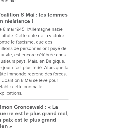
ondiale...
oalition 8 Mai : les femmes
n résistance !
e 8 mai 1945, l’Allemagne nazie
apitule. Cette date de la victoire
ontre le fascisme, que des
illions de personnes ont payé de
eur vie, est encore célébrée dans
lusieurs pays. Mais, en Belgique,
e jour n’est plus férié. Alors que la
ête immonde reprend des forces,
a Coalition 8 Mai se lève pour
établir cette anomalie.
xplications.
imon Gronoswski : « La
uerre est le plus grand mal,
a paix est le plus grand
ien »