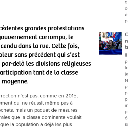
q
d
é
p
écédentes grandes protestations
C
n gouvernement corrompu, le
n
cendu dans la rue. Cette fois,
t
pleur sans précédent qui s’est
I
p
 par-delà les divisions religieuses
l
participation tant de la classe
j
se moyenne.
t
p
p
urrection n’est pas, comme en 2015,
p
ement qui ne réussit même pas à
i
échets, mais un paquet de mesures
p
érales que la classe dominante voulait
é
que la population a déjà les plus
s