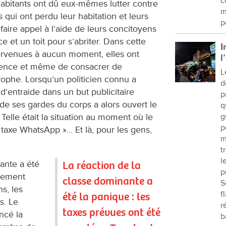
c
habitants ont dû eux-mêmes lutter contre
m
 qui ont perdu leur habitation et leurs
p
faire appel à l’aide de leurs concitoyens
e et un toit pour s’abriter. Dans cette
I
ntervenues à aucun moment, elles ont
l
rgence et même de consacrer de
L
trophe. Lorsqu’un politicien connu a
d
d’entraide dans un but publicitaire
p
 de ses gardes du corps a alors ouvert le
q
 Telle était la situation au moment où le
g
p
axe WhatsApp »... Et là, pour les gens,
m
t
l
ante a été
La réaction de la
p
tement
classe dominante a
S
s, les
f
été la panique : les
s. Le
r
taxes prévues ont été
ncé la
b