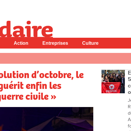
Action
Entreprises
Culture
olution d’octobre, le
E
5
guérit enfin les
c
o
uerre civile »
J
R
d
A
f