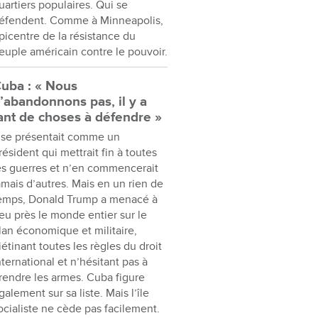
uartiers populaires. Qui se
éfendent. Comme à Minneapolis,
picentre de la résistance du
euple américain contre le pouvoir.
uba : « Nous
’abandonnons pas, il y a
ant de choses à défendre »
l se présentait comme un
résident qui mettrait fin à toutes
es guerres et n’en commencerait
amais d’autres. Mais en un rien de
emps, Donald Trump a menacé à
eu près le monde entier sur le
lan économique et militaire,
iétinant toutes les règles du droit
nternational et n’hésitant pas à
rendre les armes. Cuba figure
galement sur sa liste. Mais l’île
ocialiste ne cède pas facilement.