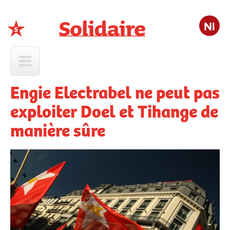
Nl
Solidaire
Engie Electrabel ne peut pas
exploiter Doel et Tihange de
manière sûre