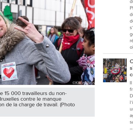
d
P
d
d
s
g
r
o
C
s
c
I
f
de 15 000 travailleurs du non-
D
ruxelles contre le manque
l
ion de la charge de travail. (Photo
u
a
s
–