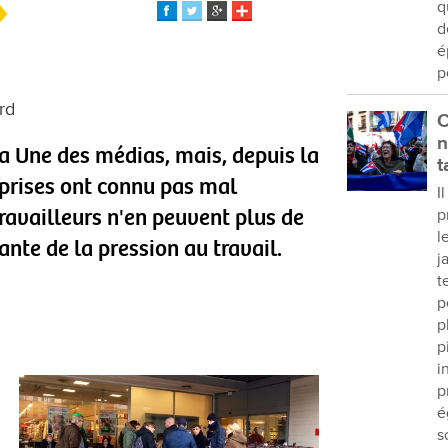
q
d
é
p
rd
C
n
la Une des médias, mais, depuis la
t
eprises ont connu pas mal
I
travailleurs n'en peuvent plus de
p
l
nte de la pression au travail.
j
t
p
p
p
i
p
é
s