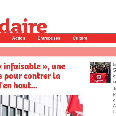
Action
Entreprises
Culture
« infaisable », une
E
5
s pour contrer la
c
o
'en haut...
J
R
d
A
f