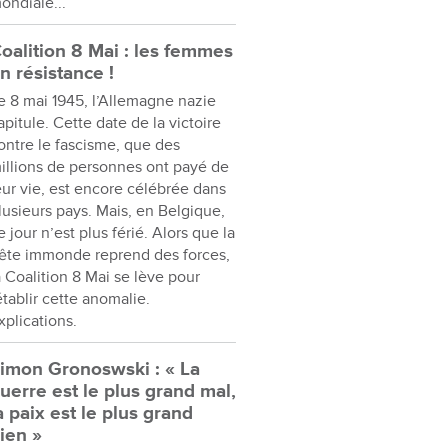
ondiale...
oalition 8 Mai : les femmes
n résistance !
e 8 mai 1945, l’Allemagne nazie
apitule. Cette date de la victoire
ontre le fascisme, que des
illions de personnes ont payé de
eur vie, est encore célébrée dans
lusieurs pays. Mais, en Belgique,
e jour n’est plus férié. Alors que la
ête immonde reprend des forces,
a Coalition 8 Mai se lève pour
établir cette anomalie.
xplications.
imon Gronoswski : « La
uerre est le plus grand mal,
a paix est le plus grand
ien »