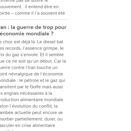
ontente pas de suivre le
ouvement : il entend être en
ointe – comme il l’a souvent été.
ran : la guerre de trop pour
’économie mondiale ?
e choc est déjà là. Le diesel bat
es records, l’essence grimpe, le
rix du gaz s’envole. Et il semble
ue ce ne soit qu’un début. Car la
uerre contre l’Iran touche un
oint névralgique de l’économie
ondiale : le pétrole et le gaz qui
ransitent par le Golfe mais aussi
es engrais nécessaires à la
roduction alimentaire mondiale.
elon l’évolution du conflit, la
lambée actuelle peut encore se
ésorber partiellement, durer, ou
asculer en crise alimentaire