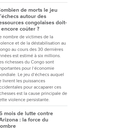
ombien de morts le jeu
’échecs autour des
essources congolaises doit-
l encore coûter ?
e nombre de victimes de la
iolence et de la déstabilisation au
ongo au cours des 30 dernières
nnées est estimé à six millions.
es richesses du Congo sont
mportantes pour l’économie
ondiale. Le jeu d’échecs auquel
e livrent les puissances
ccidentales pour accaparer ces
ichesses est la cause principale de
ette violence persistante.
6 mois de lutte contre
’Arizona : la force du
nombre