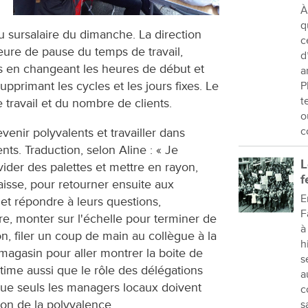
À
q
u sursalaire du dimanche. La direction
c
heure de pause du temps de travail,
d
es en changeant les heures de début et
a
upprimant les cycles et les jours fixes. Le
P
t
 travail et du nombre de clients.
o
c
enir polyvalents et travailler dans
nts. Traduction, selon Aline : « Je
L
ider des palettes et mettre en rayon,
f
aisse, pour retourner ensuite aux
E
s et répondre à leurs questions,
F
e, monter sur l'échelle pour terminer de
à
n, filer un coup de main au collègue à la
h
magasin pour aller montrer la boite de
s
stime aussi que le rôle des délégations
a
 que seuls les managers locaux doivent
c
ion de la polyvalence.
s