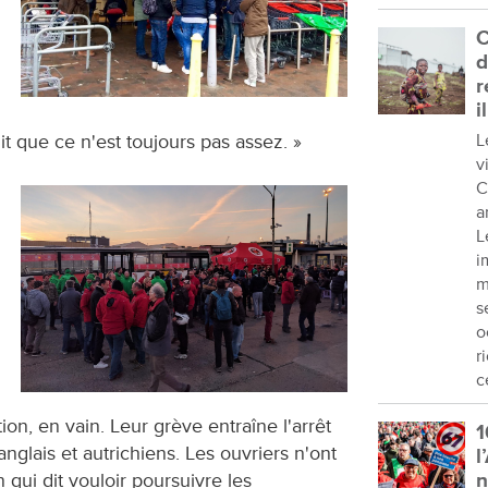
C
d
r
i
it que ce n'est toujours pas assez. »
L
v
C
a
L
i
m
s
o
r
c
ion, en vain. Leur grève entraîne l'arrêt
1
anglais et autrichiens. Les ouvriers n'ont
l
 qui dit vouloir poursuivre les