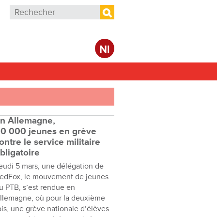
Formulaire de recherche
Rechercher
Nl
n Allemagne,
0 000 jeunes en grève
ontre le service militaire
bligatoire
eudi 5 mars, une délégation de
edFox, le mouvement de jeunes
u PTB, s’est rendue en
llemagne, où pour la deuxième
ois, une grève nationale d’élèves