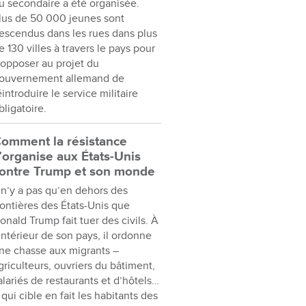
u secondaire a été organisée.
lus de 50 000 jeunes sont
escendus dans les rues dans plus
e 130 villes à travers le pays pour
’opposer au projet du
ouvernement allemand de
éintroduire le service militaire
bligatoire.
omment la résistance
’organise aux États-Unis
ontre Trump et son monde
l n’y a pas qu’en dehors des
rontières des États-Unis que
onald Trump fait tuer des civils. À
’intérieur de son pays, il ordonne
ne chasse aux migrants –
griculteurs, ouvriers du bâtiment,
alariés de restaurants et d’hôtels…
 qui cible en fait les habitants des