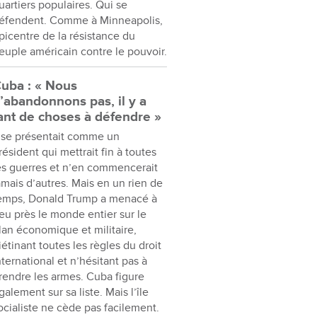
uartiers populaires. Qui se
éfendent. Comme à Minneapolis,
picentre de la résistance du
euple américain contre le pouvoir.
uba : « Nous
’abandonnons pas, il y a
ant de choses à défendre »
l se présentait comme un
résident qui mettrait fin à toutes
es guerres et n’en commencerait
amais d’autres. Mais en un rien de
emps, Donald Trump a menacé à
eu près le monde entier sur le
lan économique et militaire,
iétinant toutes les règles du droit
nternational et n’hésitant pas à
rendre les armes. Cuba figure
galement sur sa liste. Mais l’île
ocialiste ne cède pas facilement.