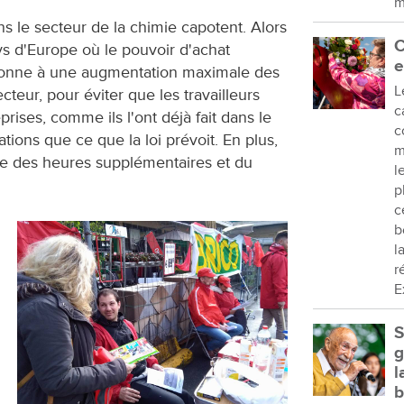
m
s le secteur de la chimie capotent. Alors
C
ys d'Europe où le pouvoir d'achat
e
ponne à une augmentation maximale des
L
ecteur, pour éviter que les travailleurs
c
rises, comme ils l'ont déjà fait dans le
c
tions que ce que la loi prévoit. En plus,
m
ale des heures supplémentaires et du
l
p
c
b
l
r
E
S
g
l
b