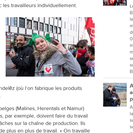
 les travailleurs individuellement.
L
B
l
m
d
0
m
m
s
s
B
A
delēz (où l’on fabrique les produits
a
.
p
A
s belges (Malines, Herentals et Namur)
l
, par exemple, doivent faire du travail
s
tâches sur la chaîne de production. Ils
s
 plus en plus de travail. « On travaille