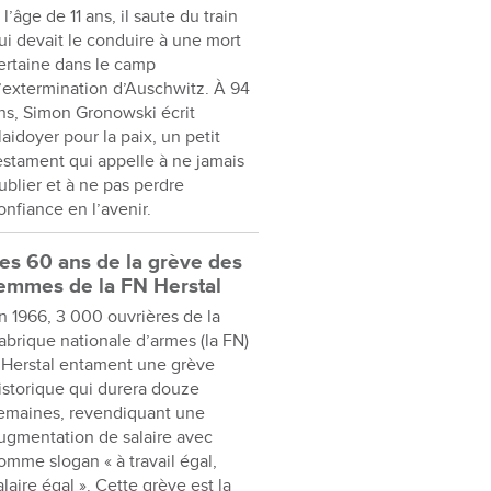
 l’âge de 11 ans, il saute du train
ui devait le conduire à une mort
ertaine dans le camp
’extermination d’Auschwitz. À 94
ns, Simon Gronowski écrit
laidoyer pour la paix, un petit
estament qui appelle à ne jamais
ublier et à ne pas perdre
onfiance en l’avenir.
es 60 ans de la grève des
emmes de la FN Herstal
n 1966, 3 000 ouvrières de la
abrique nationale d’armes (la FN)
 Herstal entament une grève
istorique qui durera douze
emaines, revendiquant une
ugmentation de salaire avec
omme slogan « à travail égal,
alaire égal ». Cette grève est la