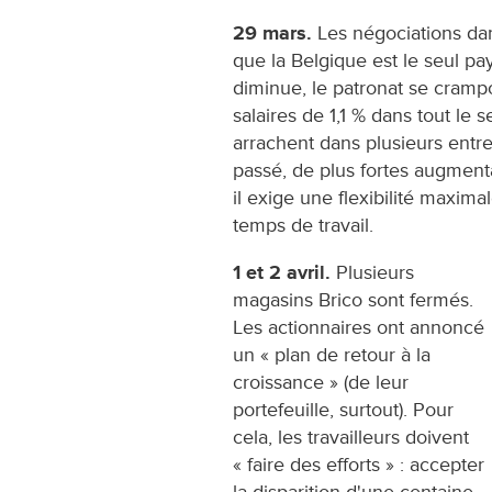
29 mars.
Les négociations dan
que la Belgique est le seul pa
diminue, le patronat se cram
salaires de 1,1 % dans tout le s
arrachent dans plusieurs entrep
passé, de plus fortes augmenta
il exige une flexibilité maxim
temps de travail.
1 et 2 avril.
Plusieurs
magasins Brico sont fermés.
Les actionnaires ont annoncé
un « plan de retour à la
croissance » (de leur
portefeuille, surtout). Pour
cela, les travailleurs doivent
« faire des efforts » : accepter
la disparition d'une centaine