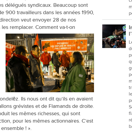
c
 les délégués syndicaux. Beaucoup sont
m
de 900 travailleurs dans les années 1990,
p
a direction veut envoyer 28 de nos
s les remplacer. Comment va-t-on
I
l
L
d
p
q
g
p
m
t
l
ndelēz. Ils nous ont dit qu’ils en avaient
p
llons grévistes et de Flamands de droite.
S
oduit les mêmes richesses, qui sont
f
r
tion, pour les mêmes actionnaires. C’est
b
r ensemble ! ».