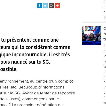
q
d
é
p
C
n
ui la présentent comme une
t
I
seurs qui la considèrent comme
p
ique incontournable, il est très
l
 avis nuancé sur la 5G.
j
t
ossible.
p
p
’environnement, au centre d’un complot
p
eilles, etc. Beaucoup d’informations
i
p
t sur la 5G. Avant de tenter de répondre
é
rfois justes), commençons par le
s
quoi ? La prochaine génération de