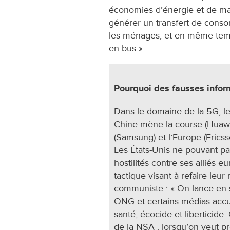
économies d’énergie et de mati
générer un transfert de conso
les ménages, et en même temp
en bus ».
Pourquoi des fausses inform
Dans le domaine de la 5G, les
Chine mène la course (Huawe
(Samsung) et l’Europe (Ericss
Les États-Unis ne pouvant p
hostilités contre ses alliés 
tactique visant à refaire leu
communiste : « On lance en
ONG et certains médias accu
santé, écocide et liberticid
de la NSA : lorsqu’on veut p