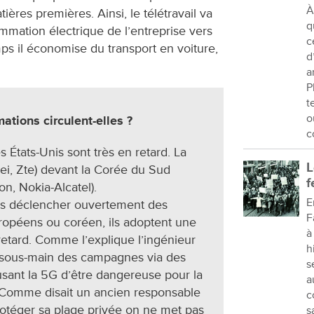
À
ères premières. Ainsi, le télétravail va
q
mmation électrique de l’entreprise vers
c
s il économise du transport en voiture,
d
a
P
t
o
ations circulent-elles ?
c
 États-Unis sont très en retard. La
L
i, Zte) devant la Corée du Sud
f
on, Nokia-Alcatel).
E
as déclencher ouvertement des
F
européens ou coréen, ils adoptent une
à
r retard. Comme l’explique l’ingénieur
h
 sous-main des campagnes via des
s
sant la 5G d’être dangereuse pour la
a
e. Comme disait un ancien responsable
c
rotéger sa plage privée on ne met pas
s