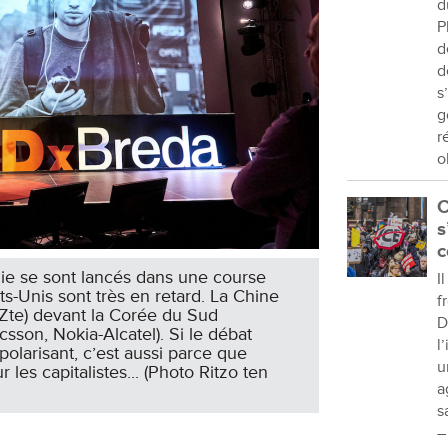
d
P
d
d
s
g
r
o
C
s
c
nie se sont lancés dans une course
I
ts-Unis sont très en retard. La Chine
f
Zte) devant la Corée du Sud
D
csson, Nokia-Alcatel). Si le débat
l
polarisant, c’est aussi parce que
u
 les capitalistes... (Photo Ritzo ten
a
s
–