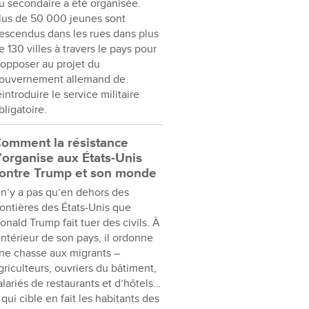
u secondaire a été organisée.
lus de 50 000 jeunes sont
escendus dans les rues dans plus
e 130 villes à travers le pays pour
’opposer au projet du
ouvernement allemand de
éintroduire le service militaire
bligatoire.
omment la résistance
’organise aux États-Unis
ontre Trump et son monde
l n’y a pas qu’en dehors des
rontières des États-Unis que
onald Trump fait tuer des civils. À
’intérieur de son pays, il ordonne
ne chasse aux migrants –
griculteurs, ouvriers du bâtiment,
alariés de restaurants et d’hôtels…
 qui cible en fait les habitants des