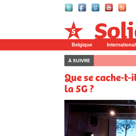
Solidaire
Belgique
International
À SUIVRE
Que se cache-t-i
la 5G ?