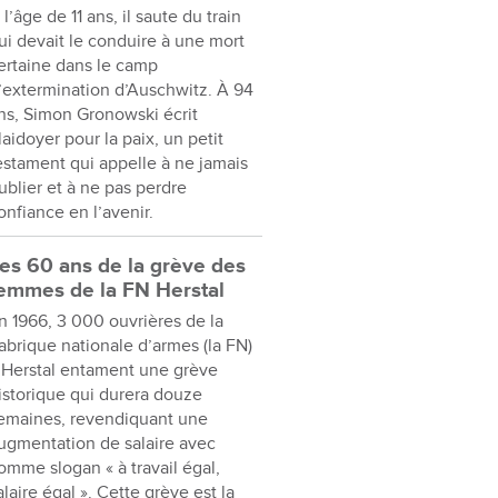
 l’âge de 11 ans, il saute du train
ui devait le conduire à une mort
ertaine dans le camp
’extermination d’Auschwitz. À 94
ns, Simon Gronowski écrit
laidoyer pour la paix, un petit
estament qui appelle à ne jamais
ublier et à ne pas perdre
onfiance en l’avenir.
es 60 ans de la grève des
emmes de la FN Herstal
n 1966, 3 000 ouvrières de la
abrique nationale d’armes (la FN)
 Herstal entament une grève
istorique qui durera douze
emaines, revendiquant une
ugmentation de salaire avec
omme slogan « à travail égal,
alaire égal ». Cette grève est la