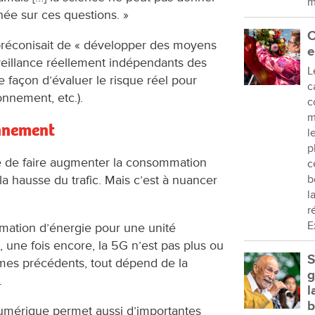
m
ée sur ces questions. »
C
r préconisait de « développer des moyens
e
rveillance réellement indépendants des
L
e façon d’évaluer le risque réel pour
c
onnement, etc.).
c
m
nnement
l
p
ue de faire augmenter la consommation
c
la hausse du trafic. Mais c’est à nuancer
b
l
r
E
mation d’énergie pour une unité
, une fois encore, la 5G n’est pas plus ou
S
mes précédents, tout dépend de la
g
.
l
b
numérique permet aussi d’importantes