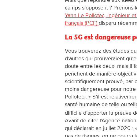
camps s’opposent ? Prenons-le
Yann Le Pollotec, ingénieur e
français (PCF)
disparu récemm
La 5G est dangereuse p
Vous trouverez des études qui
d’autres qui prouveraient qu’el
doute entre les deux, mais il f
penchent de manière objective
scientifiquement prouvé, par c
moins dangereuse pour notre 
Pollotec : « S’il est relativeme
santé humaine de telle ou tell
difficile d’apporter la preuve d
Avant de citer l’Agence nationa
qui déclarait en juillet 2020 :
pas de risques, on ne pourra 