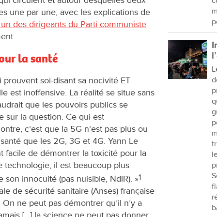
c
m
s une par une, avec les explications de
p
t un des dirigeants du Parti communiste
ent.
I
l
our la santé
L
 prouvent soi-disant sa nocivité ET
d
p
le est inoffensive. La réalité se situe sans
q
audrait que les pouvoirs publics se
g
 sur la question. Ce qui est
p
ontre, c’est que la 5G n’est pas plus ou
m
santé que les 2G, 3G et 4G. Yann Le
t
nt facile de démontrer la toxicité pour la
l
e technologie, il est beaucoup plus
p
S
1
e son innocuité (pas nuisible, NdlR). »
f
le de sécurité sanitaire (Anses) française
r
 « On ne peut pas démontrer qu’il n’y a
b
jamais […] la science ne peut pas donner