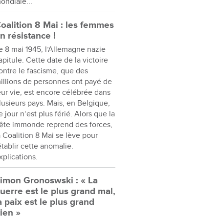
ondiale...
oalition 8 Mai : les femmes
n résistance !
e 8 mai 1945, l’Allemagne nazie
apitule. Cette date de la victoire
ontre le fascisme, que des
illions de personnes ont payé de
eur vie, est encore célébrée dans
lusieurs pays. Mais, en Belgique,
e jour n’est plus férié. Alors que la
ête immonde reprend des forces,
a Coalition 8 Mai se lève pour
établir cette anomalie.
xplications.
imon Gronoswski : « La
uerre est le plus grand mal,
a paix est le plus grand
ien »