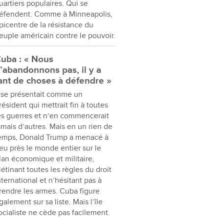
uartiers populaires. Qui se
éfendent. Comme à Minneapolis,
picentre de la résistance du
euple américain contre le pouvoir.
uba : « Nous
’abandonnons pas, il y a
ant de choses à défendre »
l se présentait comme un
résident qui mettrait fin à toutes
es guerres et n’en commencerait
amais d’autres. Mais en un rien de
emps, Donald Trump a menacé à
eu près le monde entier sur le
lan économique et militaire,
iétinant toutes les règles du droit
nternational et n’hésitant pas à
rendre les armes. Cuba figure
galement sur sa liste. Mais l’île
ocialiste ne cède pas facilement.