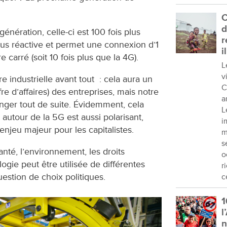
C
d
ération, celle-ci est 100 fois plus
r
us réactive et permet une connexion d’1
i
e carré (soit 10 fois plus que la 4G).
L
v
re industrielle avant tout : cela aura un
C
ffre d’affaires) des entreprises, mais notre
a
nger tout de suite. Évidemment, cela
L
t autour de la 5G est aussi polarisant,
i
enjeu majeur pour les capitalistes.
m
s
anté, l’environnement, les droits
o
ogie peut être utilisée de différentes
r
estion de choix politiques.
c
1
l