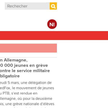
Formulaire de recherche
Rechercher
Nl
n Allemagne,
0 000 jeunes en grève
ontre le service militaire
bligatoire
eudi 5 mars, une délégation de
edFox, le mouvement de jeunes
u PTB, s’est rendue en
llemagne, où pour la deuxième
ois, une grève nationale d’élèves