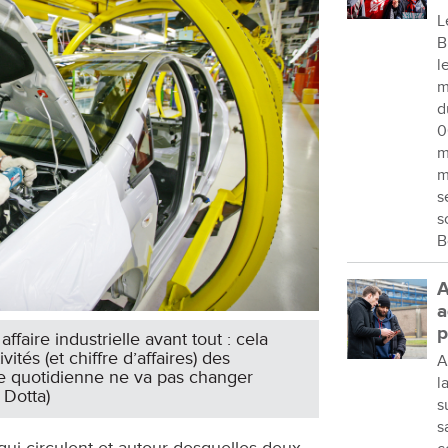
L
B
l
m
d
0
m
m
s
s
B
A
a
p
ffaire industrielle avant tout : cela
vités (et chiffre d’affaires) des
A
ie quotidienne ne va pas changer
l
 Dotta)
s
s
ui circulent et autour desquelles deux