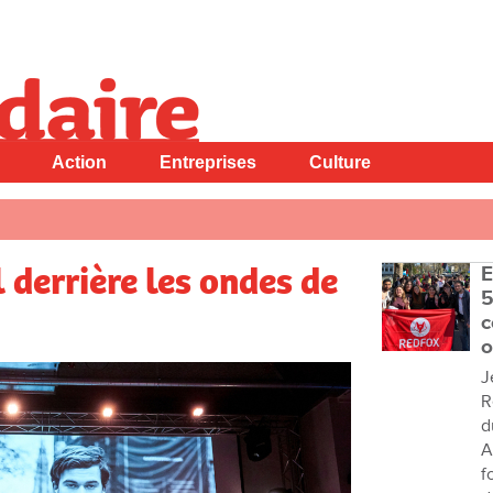
Action
Entreprises
Culture
l derrière les ondes de
E
5
c
o
J
R
d
A
f