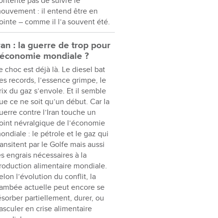
ontente pas de suivre le
ouvement : il entend être en
ointe – comme il l’a souvent été.
ran : la guerre de trop pour
’économie mondiale ?
e choc est déjà là. Le diesel bat
es records, l’essence grimpe, le
rix du gaz s’envole. Et il semble
ue ce ne soit qu’un début. Car la
uerre contre l’Iran touche un
oint névralgique de l’économie
ondiale : le pétrole et le gaz qui
ransitent par le Golfe mais aussi
es engrais nécessaires à la
roduction alimentaire mondiale.
elon l’évolution du conflit, la
lambée actuelle peut encore se
ésorber partiellement, durer, ou
asculer en crise alimentaire