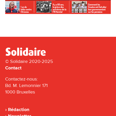
© Solidaire 2020-2025
Contact
Contactez-nous:
Bd. M. Lemonnier 171
1000 Bruxelles
Rédaction