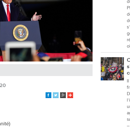
d
P
d
d
s
g
r
o
C
s
c
I
020
f
D
l
u
a
s
nité)
–