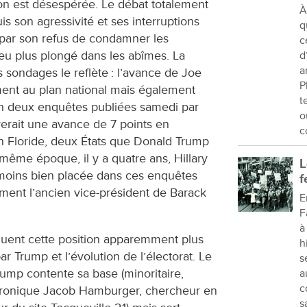
ion est désespérée. Le débat totalement
À
is son agressivité et ses interruptions
q
t, par son refus de condamner les
c
peu plus plongé dans les abîmes. La
d
a
 sondages le reflète : l’avance de Joe
P
ent au plan national mais également
t
lon deux enquêtes publiées samedi par
o
rerait une avance de 7 points en
c
n Floride, deux États que Donald Trump
même époque, il y a quatre ans, Hillary
L
 moins bien placée dans ces enquêtes
f
ement l’ancien vice-président de Barack
E
F
à
quent cette position apparemment plus
h
ar Trump et l’évolution de l’électorat. Le
s
ump contente sa base (minoritaire,
a
c
hronique Jacob Hamburger, chercheur en
s