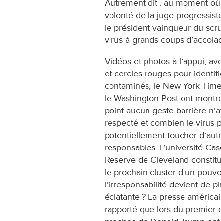
Autrement dit : au moment où t
volonté de la juge progressis
le président vainqueur du scrut
virus à grands coups d’accol
Vidéos et photos à l’appui, av
et cercles rouges pour identifi
contaminés, le New York Time
le Washington Post ont montr
point aucun geste barrière n’a
respecté et combien le virus 
potentiellement toucher d’aut
responsables. L’université Ca
Reserve de Cleveland constitue
le prochain cluster d’un pouvo
l’irresponsabilité devient de p
éclatante ? La presse américa
rapporté que lors du premier d