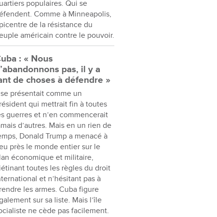
uartiers populaires. Qui se
éfendent. Comme à Minneapolis,
picentre de la résistance du
euple américain contre le pouvoir.
uba : « Nous
’abandonnons pas, il y a
ant de choses à défendre »
l se présentait comme un
résident qui mettrait fin à toutes
es guerres et n’en commencerait
amais d’autres. Mais en un rien de
emps, Donald Trump a menacé à
eu près le monde entier sur le
lan économique et militaire,
iétinant toutes les règles du droit
nternational et n’hésitant pas à
rendre les armes. Cuba figure
galement sur sa liste. Mais l’île
ocialiste ne cède pas facilement.