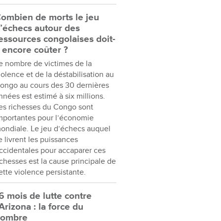
ombien de morts le jeu
’échecs autour des
essources congolaises doit-
l encore coûter ?
e nombre de victimes de la
iolence et de la déstabilisation au
ongo au cours des 30 dernières
nnées est estimé à six millions.
es richesses du Congo sont
mportantes pour l’économie
ondiale. Le jeu d’échecs auquel
e livrent les puissances
ccidentales pour accaparer ces
ichesses est la cause principale de
ette violence persistante.
6 mois de lutte contre
’Arizona : la force du
nombre