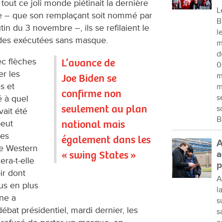
out ce joli monde piétinait la dernière
L
te – que son remplaçant soit nommé par
B
in du 3 novembre –, ils se refilaient le
l
ades exécutées sans masque.
m
d
ec flèches
L’avance de
0
er les
m
Joe Biden se
s et
m
confirme non
s
é à quel
seulement au plan
s
vait été
B
national mais
peut
res
également dans les
A
se Western
« swing States »
a
ra-t-elle
p
ir dont
A
lus en plus
l
ine a
s
ébat présidentiel, mardi dernier, les
s