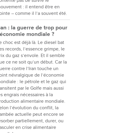
ontente pas de suivre le
ouvement : il entend être en
ointe – comme il l’a souvent été.
ran : la guerre de trop pour
’économie mondiale ?
e choc est déjà là. Le diesel bat
es records, l’essence grimpe, le
rix du gaz s’envole. Et il semble
ue ce ne soit qu’un début. Car la
uerre contre l’Iran touche un
oint névralgique de l’économie
ondiale : le pétrole et le gaz qui
ransitent par le Golfe mais aussi
es engrais nécessaires à la
roduction alimentaire mondiale.
elon l’évolution du conflit, la
lambée actuelle peut encore se
ésorber partiellement, durer, ou
asculer en crise alimentaire