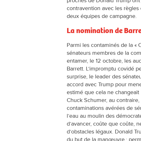
proches de Donald Trump ont 
contravention avec les règles 
deux équipes de campagne.
La nomination de Barre
Parmi les contaminés de la « 
sénateurs membres de la commi
entamer, le 12 octobre, les a
Barrett. L’impromptu covidé peu
surprise, le leader des sénate
accord avec Trump pour mener
estimé que cela ne changeait 
Chuck Schumer, au contraire, i
contaminations avérées de sén
l’eau au moulin des démocrate
d’avancer, coûte que coûte, ne
d’obstacles légaux. Donald Tr
du but de la manœuvre : perm