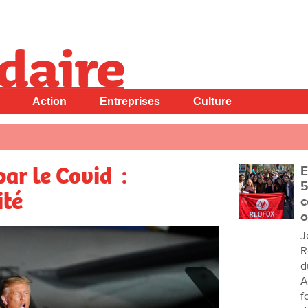
Action
Entreprises
Culture
ar le Covid :
E
5
ité
c
o
J
R
d
A
f