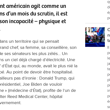
q
dent américain agit comme un
d
ns d’un mois du scrutin, il est
é
p
 son incapacité – physique et
.
C
n
t
ans un territoire qui se pensait
rand chef, sa femme, sa conseillère, son
I
p
de ses sénateurs les plus zélés… Un
l
 un ciel déjà chargé d’électricité. Une
j
 d’État qui, au monde, avait le plus nié la
t
pé. Au point de devoir être hospitalisé.
p
illeurs pas d’ironie : Donald Trump, qui
p
présidentiel, Joe Biden de vouloir
p
e » (médecine d’État), profite de l’un de
i
p
lter Reed Medical Center, hôpital
é
ouvernement.
s