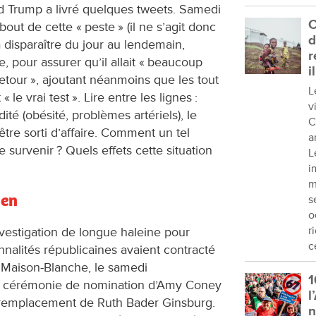
ld Trump a livré quelques tweets. Samedi
C
 bout de cette « peste » (il ne s’agit donc
d
a disparaître du jour au lendemain,
r
 pour assurer qu’il allait « beaucoup
i
retour », ajoutant néanmoins que les tout
L
 le vrai test ». Lire entre les lignes :
v
ité (obésité, problèmes artériels), le
C
être sorti d’affaire. Comment un tel
a
e survenir ? Quels effets cette situation
L
i
m
den
s
o
r
nvestigation de longue haleine pour
c
nalités républicaines avaient contracté
la Maison-Blanche, le samedi
1
La cérémonie de nomination d’Amy Coney
l
 remplacement de Ruth Bader Ginsburg.