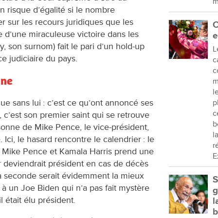
m
un risque d’égalité si le nombre
er sur les recours juridiques que les
C
e d’une miraculeuse victoire dans les
e
, son surnom) fait le pari d’un hold-up
L
ce judiciaire du pays.
c
c
gne
m
l
 sans lui : c’est ce qu’ont annoncé ses
p
c
, c’est son premier saint qui se retrouve
b
ersonne de Mike Pence, le vice-président,
l
Ici, le hasard rencontre le calendrier : le
r
 Mike Pence et Kamala Harris prend une
E
r deviendrait président en cas de décès
a seconde serait évidemment la mieux
S
à un Joe Biden qui n’a pas fait mystère
g
l était élu président.
l
b