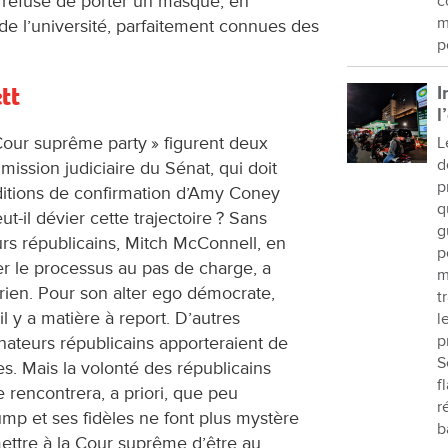
refusé de porter un masque, en
c
m
de l’université, parfaitement connues des
p
I
tt
l
Cour suprême party » figurent deux
L
d
ssion judiciaire du Sénat, qui doit
p
uditions de confirmation d’Amy Coney
q
t-il dévier cette trajectoire ? Sans
g
urs républicains, Mitch McConnell, en
p
 le processus au pas de charge, a
m
rien. Pour son alter ego démocrate,
t
l y a matière à report. D’autres
l
p
ateurs républicains apporteraient de
S
s. Mais la volonté des républicains
f
 rencontrera, a priori, que peu
r
ump et ses fidèles ne font plus mystère
b
ettre à la Cour suprême d’être au