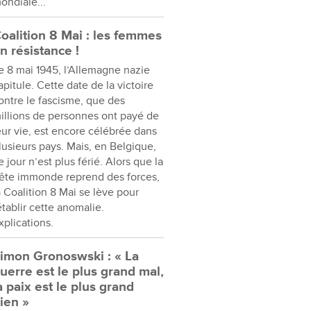
ondiale...
oalition 8 Mai : les femmes
n résistance !
e 8 mai 1945, l’Allemagne nazie
apitule. Cette date de la victoire
ontre le fascisme, que des
illions de personnes ont payé de
eur vie, est encore célébrée dans
lusieurs pays. Mais, en Belgique,
e jour n’est plus férié. Alors que la
ête immonde reprend des forces,
a Coalition 8 Mai se lève pour
établir cette anomalie.
xplications.
imon Gronoswski : « La
uerre est le plus grand mal,
a paix est le plus grand
ien »