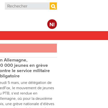
Formulaire de recherche
Rechercher
Nl
n Allemagne,
0 000 jeunes en grève
ontre le service militaire
bligatoire
eudi 5 mars, une délégation de
edFox, le mouvement de jeunes
u PTB, s’est rendue en
llemagne, où pour la deuxième
ois, une grève nationale d’élèves