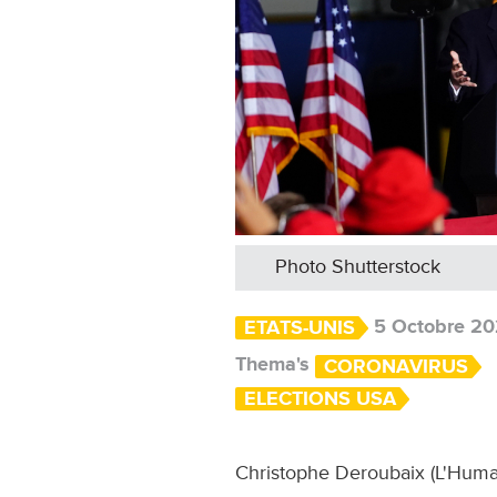
Photo Shutterstock
5 Octobre 2
ETATS-UNIS
Thema's
CORONAVIRUS
ELECTIONS USA
Christophe Deroubaix (L'Huma