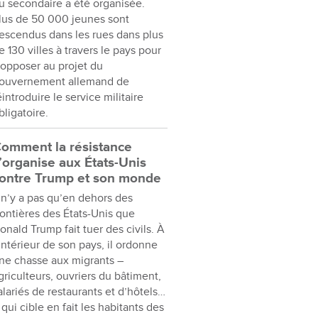
u secondaire a été organisée.
lus de 50 000 jeunes sont
escendus dans les rues dans plus
e 130 villes à travers le pays pour
’opposer au projet du
ouvernement allemand de
éintroduire le service militaire
bligatoire.
omment la résistance
’organise aux États-Unis
ontre Trump et son monde
l n’y a pas qu’en dehors des
rontières des États-Unis que
onald Trump fait tuer des civils. À
’intérieur de son pays, il ordonne
ne chasse aux migrants –
griculteurs, ouvriers du bâtiment,
alariés de restaurants et d’hôtels…
 qui cible en fait les habitants des