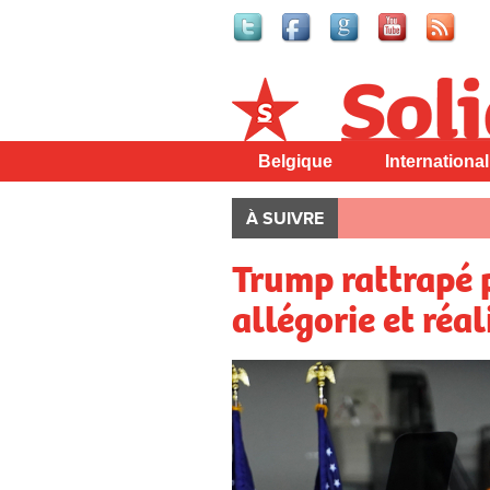
Solidaire
Belgique
International
À SUIVRE
Trump rattrapé p
allégorie et réal