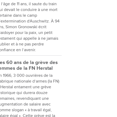
 l’âge de 11 ans, il saute du train
ui devait le conduire à une mort
ertaine dans le camp
’extermination d’Auschwitz. À 94
ns, Simon Gronowski écrit
laidoyer pour la paix, un petit
estament qui appelle à ne jamais
ublier et à ne pas perdre
onfiance en l’avenir.
es 60 ans de la grève des
emmes de la FN Herstal
n 1966, 3 000 ouvrières de la
abrique nationale d’armes (la FN)
 Herstal entament une grève
istorique qui durera douze
emaines, revendiquant une
ugmentation de salaire avec
omme slogan « à travail égal,
alaire égal ». Cette grève est la