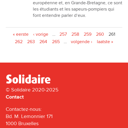
européenne et, en Grande-Bretagne, ce sont
les étudiants et les sapeurs-pompiers qui
font entendre parler d’eux.
Pages
« eerste
‹ vorige
…
257
258
259
260
261
262
263
264
265
…
volgende ›
laatste »
© Solidaire 2020-2025
Contact
Contactez-nous:
Bd. M. Lemonnier 171
1000 Bruxelles