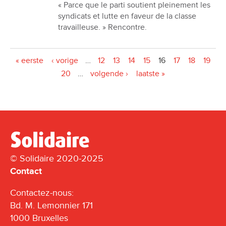
« Parce que le parti soutient pleinement les
syndicats et lutte en faveur de la classe
travailleuse. » Rencontre.
Pages
« eerste
‹ vorige
…
12
13
14
15
16
17
18
19
20
…
volgende ›
laatste »
© Solidaire 2020-2025
Contact
Contactez-nous:
Bd. M. Lemonnier 171
1000 Bruxelles