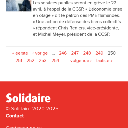
Les services publics seront en grève le 22
avril, à l’appel de la CGSP. « L’économie prise
en otage » dit le patron des PME flamandes.
« Une action de défense des biens collectifs
» répondent Chris Reniers, vice-présidente,
et Michel Meyer, président de la CGSP.
Pages
« eerste
‹ vorige
…
246
247
248
249
250
251
252
253
254
…
volgende ›
laatste »
© Solidaire 2020-2025
Contact