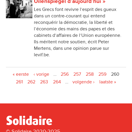
Uilenspiegel d’aujourd’hui »
Les Grecs font revivre l’esprit des gueux
dans un contre-courant qui entend
reconquérir la démocratie, la liberté et
l’économie des mains des papes et des
cabinets d’affaires de l’Union européenne.
Ils méritent notre soutien, écrit Peter
Mertens, dans une opinion parue sur
levif.be.
Pages
« eerste
‹ vorige
…
256
257
258
259
260
261
262
263
264
…
volgende ›
laatste »
© Solidaire 2020-2025