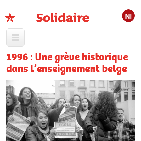
Nl
Solidaire
1996 : Une grève historique
dans l’enseignement belge