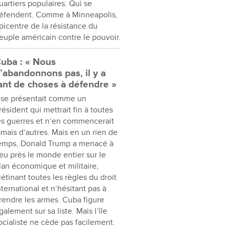
uartiers populaires. Qui se
éfendent. Comme à Minneapolis,
picentre de la résistance du
euple américain contre le pouvoir.
uba : « Nous
’abandonnons pas, il y a
ant de choses à défendre »
l se présentait comme un
résident qui mettrait fin à toutes
es guerres et n’en commencerait
amais d’autres. Mais en un rien de
emps, Donald Trump a menacé à
eu près le monde entier sur le
lan économique et militaire,
iétinant toutes les règles du droit
nternational et n’hésitant pas à
rendre les armes. Cuba figure
galement sur sa liste. Mais l’île
ocialiste ne cède pas facilement.