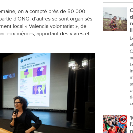
C
emaine, on a compté près de 50 000
d
 partie d’ONG, d’autres se sont organisés
r
ent local « Valencia volontariat », de
i
ar eux-mêmes, apportant des vivres et
L
v
C
a
L
i
m
s
o
r
c
1
l