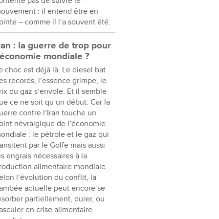
ontente pas de suivre le
ouvement : il entend être en
ointe – comme il l’a souvent été.
ran : la guerre de trop pour
’économie mondiale ?
e choc est déjà là. Le diesel bat
es records, l’essence grimpe, le
rix du gaz s’envole. Et il semble
ue ce ne soit qu’un début. Car la
uerre contre l’Iran touche un
oint névralgique de l’économie
ondiale : le pétrole et le gaz qui
ransitent par le Golfe mais aussi
es engrais nécessaires à la
roduction alimentaire mondiale.
elon l’évolution du conflit, la
lambée actuelle peut encore se
ésorber partiellement, durer, ou
asculer en crise alimentaire