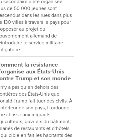
u secondaire a été organisée.
lus de 50 000 jeunes sont
escendus dans les rues dans plus
e 130 villes à travers le pays pour
’opposer au projet du
ouvernement allemand de
éintroduire le service militaire
bligatoire.
omment la résistance
’organise aux États-Unis
ontre Trump et son monde
l n’y a pas qu’en dehors des
rontières des États-Unis que
onald Trump fait tuer des civils. À
’intérieur de son pays, il ordonne
ne chasse aux migrants –
griculteurs, ouvriers du bâtiment,
alariés de restaurants et d’hôtels…
 qui cible en fait les habitants des