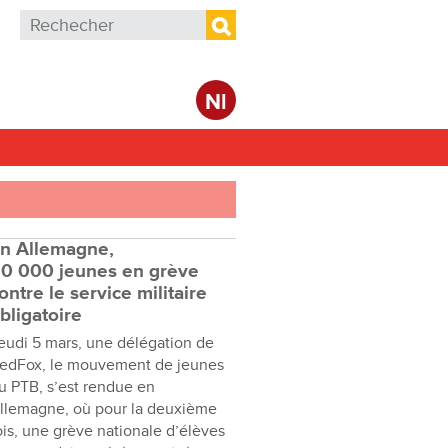
Formulaire de recherche
Rechercher
Nl
n Allemagne,
0 000 jeunes en grève
ontre le service militaire
bligatoire
eudi 5 mars, une délégation de
edFox, le mouvement de jeunes
u PTB, s’est rendue en
llemagne, où pour la deuxième
ois, une grève nationale d’élèves