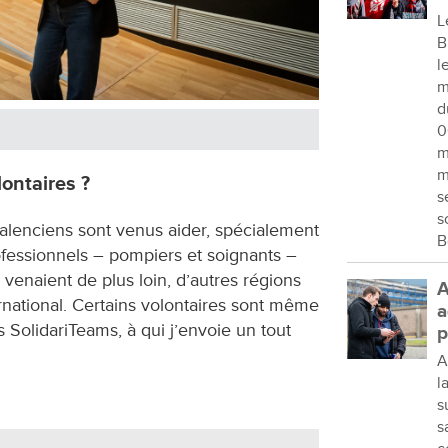
L
B
l
m
d
0
m
m
lontaires ?
s
s
alenciens sont venus aider, spécialement
B
ofessionnels – pompiers et soignants –
venaient de plus loin, d’autres régions
A
national. Certains volontaires sont même
a
SolidariTeams, à qui j’envoie un tout
p
A
l
s
s