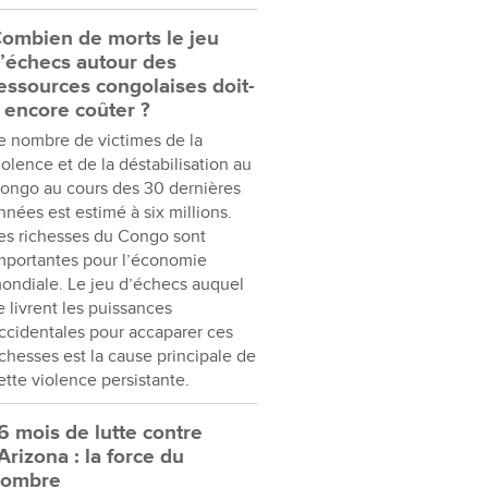
ombien de morts le jeu
’échecs autour des
essources congolaises doit-
l encore coûter ?
e nombre de victimes de la
iolence et de la déstabilisation au
ongo au cours des 30 dernières
nnées est estimé à six millions.
es richesses du Congo sont
mportantes pour l’économie
ondiale. Le jeu d’échecs auquel
e livrent les puissances
ccidentales pour accaparer ces
ichesses est la cause principale de
ette violence persistante.
6 mois de lutte contre
’Arizona : la force du
nombre