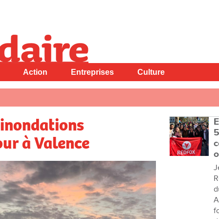
Action
Entreprises
Culture
 inondations
E
5
our à Valence
c
o
J
R
d
A
f