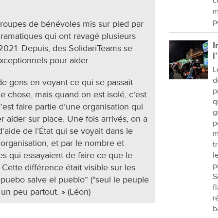
c
m
p
groupes de bénévoles mis sur pied par
dramatiques qui ont ravagé plusieurs
I
 2021. Depuis, des SolidariTeams se
l
ceptionnels pour aider.
L
d
 gens en voyant ce qui se passait
p
e chose, mais quand on est isolé, c’est
q
C’est faire partie d’une organisation qui
g
er aider sur place. Une fois arrivés, on a
p
aide de l’État qui se voyait dans le
m
organisation, et par le nombre et
t
s qui essayaient de faire ce que le
l
p
ette différence était visible sur les
S
 puebo salve el pueblo” (“seul le peuple
f
é un peu partout. » (Léon)
r
b