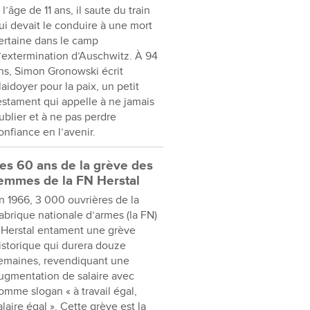
 l’âge de 11 ans, il saute du train
ui devait le conduire à une mort
ertaine dans le camp
’extermination d’Auschwitz. À 94
ns, Simon Gronowski écrit
laidoyer pour la paix, un petit
estament qui appelle à ne jamais
ublier et à ne pas perdre
onfiance en l’avenir.
es 60 ans de la grève des
emmes de la FN Herstal
n 1966, 3 000 ouvrières de la
abrique nationale d’armes (la FN)
 Herstal entament une grève
istorique qui durera douze
emaines, revendiquant une
ugmentation de salaire avec
omme slogan « à travail égal,
alaire égal ». Cette grève est la