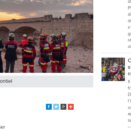
d
P
d
d
s
g
r
o
C
s
c
ontiel
I
f
D
l
u
a
s
ier
–