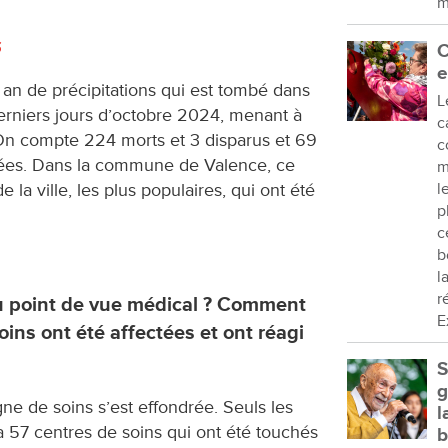
m
s
C
e
n an de précipitations qui est tombé dans
L
derniers jours d’octobre 2024, menant à
c
On compte 224 morts et 3 disparus et 69
c
hées. Dans la commune de Valence, ce
m
l
e la ville, les plus populaires, qui ont été
p
c
b
l
r
 du point de vue médical ? Comment
E
oins ont été affectées et ont réagi
S
g
ne de soins s’est effondrée. Seuls les
l
 a 57 centres de soins qui ont été touchés
b