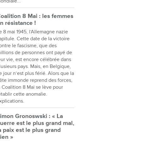
ondiale...
oalition 8 Mai : les femmes
n résistance !
e 8 mai 1945, l’Allemagne nazie
apitule. Cette date de la victoire
ontre le fascisme, que des
illions de personnes ont payé de
eur vie, est encore célébrée dans
lusieurs pays. Mais, en Belgique,
e jour n’est plus férié. Alors que la
ête immonde reprend des forces,
a Coalition 8 Mai se lève pour
établir cette anomalie.
xplications.
imon Gronoswski : « La
uerre est le plus grand mal,
a paix est le plus grand
ien »