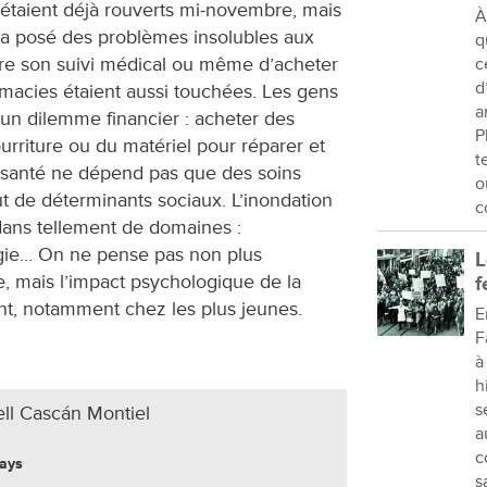
 étaient déjà rouverts mi-novembre, mais
À
 a posé des problèmes insolubles aux
q
faire son suivi médical ou même d’acheter
c
d
macies étaient aussi touchées. Les gens
a
 un dilemme financier : acheter des
P
rriture ou du matériel pour réparer et
t
a santé ne dépend pas que des soins
o
t de déterminants sociaux. L’inondation
c
dans tellement de domaines :
ergie... On ne pense pas non plus
L
e, mais l’impact psychologique de la
f
ant, notamment chez les plus jeunes.
E
F
à
h
s
xell Cascán Montiel
a
c
pays
s