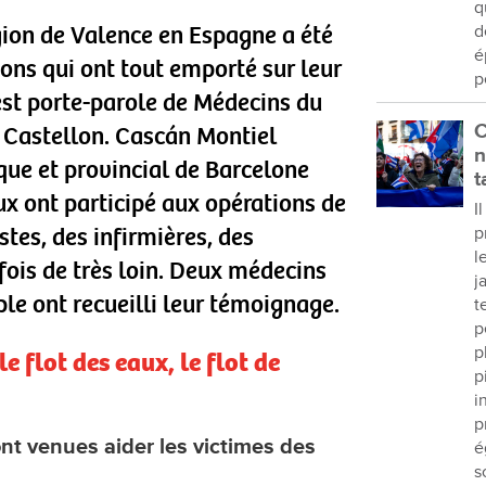
q
gion de Valence en Espagne a été
d
é
ons qui ont tout emporté sur leur
p
est porte-parole de Médecins du
C
 Castellon. Cascán Montiel
n
nique et provincial de Barcelone
t
ux ont participé aux opérations de
I
tes, des infirmières, des
p
l
fois de très loin. Deux médecins
j
le ont recueilli leur témoignage.
t
p
p
e flot des eaux, le flot de
p
i
p
t venues aider les victimes des
é
s