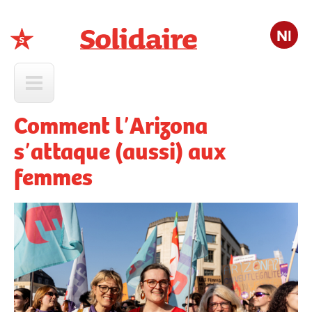
Nl
Solidaire
Comment lʼArizona
sʼattaque (aussi) aux
femmes