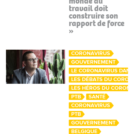
monde du
travail doit
construire son
rapport de force
»
CORONAVIRUS
GOUVERNEMENT
LE CORONAVIRUS DANS
LES DÉBATS DU CORON
LES HÉROS DU CORON
PTB
SANTÉ
CORONAVIRUS
PTB
GOUVERNEMENT
BELGIQUE