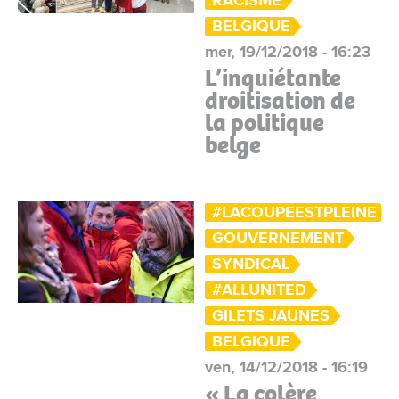
RACISME
BELGIQUE
mer, 19/12/2018 - 16:23
L’inquiétante
droitisation de
la politique
belge
#LACOUPEESTPLEINE
GOUVERNEMENT
SYNDICAL
#ALLUNITED
GILETS JAUNES
BELGIQUE
ven, 14/12/2018 - 16:19
« La colère