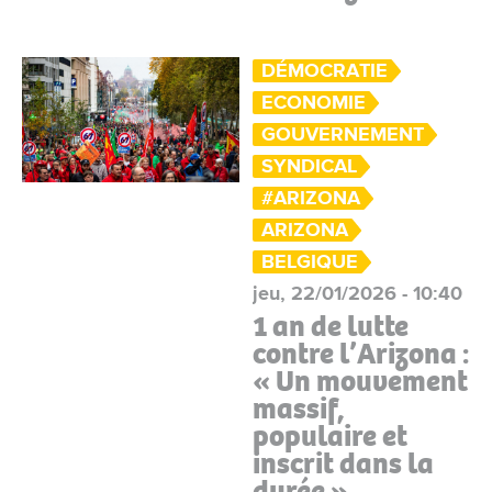
DÉMOCRATIE
ECONOMIE
GOUVERNEMENT
SYNDICAL
#ARIZONA
ARIZONA
BELGIQUE
jeu, 22/01/2026 - 10:40
1 an de lutte
contre l’Arizona :
« Un mouvement
massif,
populaire et
inscrit dans la
durée »