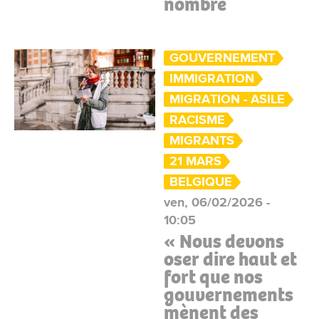
nombre
GOUVERNEMENT
IMMIGRATION
MIGRATION - ASILE
RACISME
MIGRANTS
21 MARS
BELGIQUE
ven, 06/02/2026 -
10:05
« Nous devons
oser dire haut et
fort que nos
gouvernements
mènent des