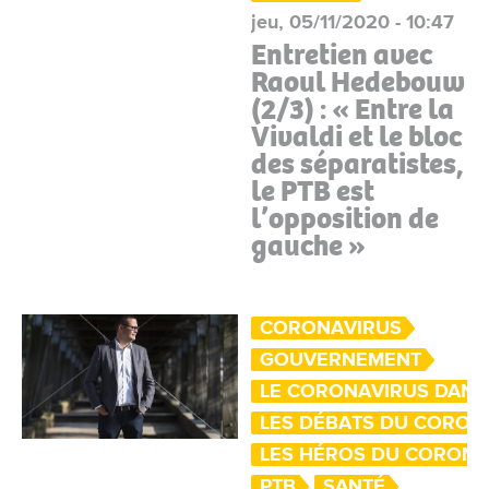
jeu, 05/11/2020 - 10:47
Entretien avec
Raoul Hedebouw
(2/3) : « Entre la
Vivaldi et le bloc
des séparatistes,
le PTB est
l’opposition de
gauche »
CORONAVIRUS
GOUVERNEMENT
LE CORONAVIRUS DANS
LES DÉBATS DU CORON
LES HÉROS DU CORON
PTB
SANTÉ