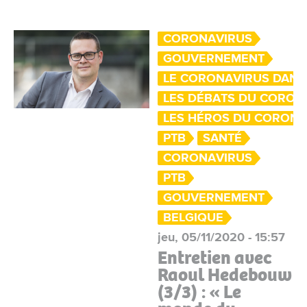
CORONAVIRUS
GOUVERNEMENT
LE CORONAVIRUS DANS
LES DÉBATS DU CORON
LES HÉROS DU CORON
PTB
SANTÉ
CORONAVIRUS
PTB
GOUVERNEMENT
BELGIQUE
jeu, 05/11/2020 - 15:57
Entretien avec
Raoul Hedebouw
(3/3) : « Le