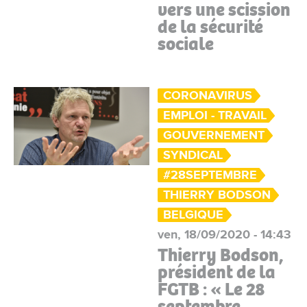
vers une scission
de la sécurité
sociale
CORONAVIRUS
EMPLOI - TRAVAIL
GOUVERNEMENT
SYNDICAL
#28SEPTEMBRE
THIERRY BODSON
BELGIQUE
ven, 18/09/2020 - 14:43
Thierry Bodson,
président de la
FGTB : « Le 28
septembre,