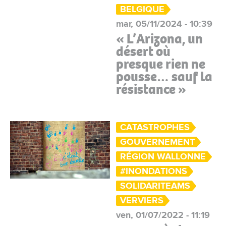
BELGIQUE
mar, 05/11/2024 - 10:39
« L’Arizona, un
désert où
presque rien ne
pousse… sauf la
résistance »
CATASTROPHES
GOUVERNEMENT
RÉGION WALLONNE
#INONDATIONS
SOLIDARITEAMS
VERVIERS
ven, 01/07/2022 - 11:19