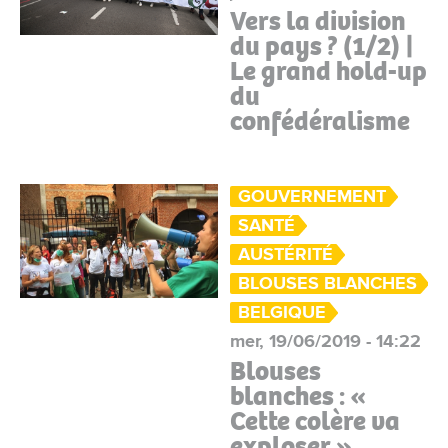
Vers la division
du pays ? (1/2) |
Le grand hold-up
du
confédéralisme
GOUVERNEMENT
SANTÉ
AUSTÉRITÉ
BLOUSES BLANCHES
BELGIQUE
mer, 19/06/2019 - 14:22
Blouses
blanches : «
Cette colère va
exploser »