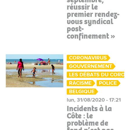
réussir le
premier rendez-
vous syndical
post-
confinement »
CORONAVIRUS
GOUVERNEMENT
LES DÉBATS DU CORON
RACISME
POLICE
BELGIQUE
lun, 31/08/2020 - 17:21
Incidents à la
Côte : le
problème de