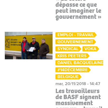
dépasse ce que
peut imaginer le
gouvernement »
EMPLOI - TRAVAIL
GOUVERNEMENT
SYNDICAL
VOKA
KRIS PEETERS
DANIEL BACQUELAINE
#14DÉCEMBRE
BELGIQUE
mar, 20/11/2018 - 14:47
Les travailleurs
de BASF signent
massivement