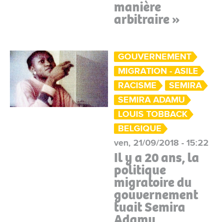
manière
arbitraire »
GOUVERNEMENT
MIGRATION - ASILE
RACISME
SEMIRA
SEMIRA ADAMU
LOUIS TOBBACK
BELGIQUE
ven, 21/09/2018 - 15:22
Il y a 20 ans, la
politique
migratoire du
gouvernement
tuait Semira
Adamu