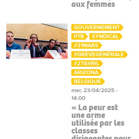
aux femmes
GOUVERNEMENT
PTB
SYNDICAL
#31MARS
#GRÈVEGÉNÉRALE
#27AVRIL
ARIZONA
BELGIQUE
mer, 23/04/2025 -
14:00
« La peur est
une arme
utilisée par les
classes
dirigeantes pour