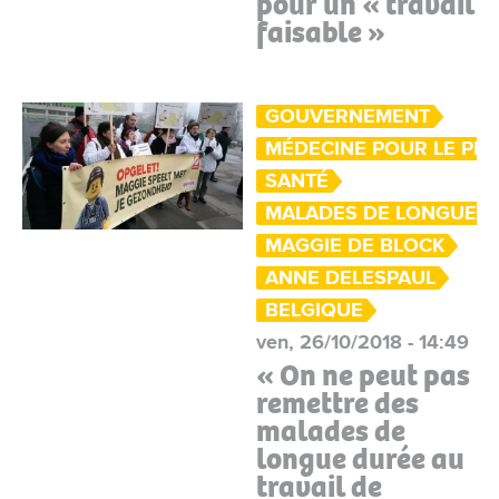
pour un « travail
faisable »
GOUVERNEMENT
MÉDECINE POUR LE PE
SANTÉ
MALADES DE LONGUE 
MAGGIE DE BLOCK
ANNE DELESPAUL
BELGIQUE
ven, 26/10/2018 - 14:49
« On ne peut pas
remettre des
malades de
longue durée au
travail de