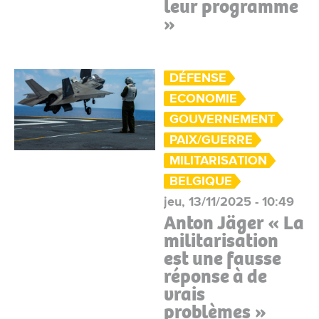
leur programme
»
DÉFENSE
ECONOMIE
GOUVERNEMENT
PAIX/GUERRE
MILITARISATION
BELGIQUE
jeu, 13/11/2025 - 10:49
Anton Jäger « La
militarisation
est une fausse
réponse à de
vrais
problèmes »