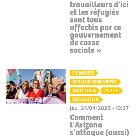
travailleurs dʼici
et les réfugiés
sont tous
affectés par ce
gouvernement
de casse
sociale »
FEMMES
GOUVERNEMENT
ARIZONA
ZELLE
BELGIQUE
jeu, 24/04/2025 - 10:37
Comment
lʼArizona
sʼattaque (aussi)