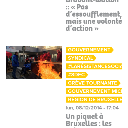
:: « Pas
d’essoufflement,
mais une volonté
d’action »
GOUVERNEMENT
SYNDICAL
#LARÉSISTANCESOCIAL
#8DEC
GRÈVE TOURNANTE
GOUVERNEMENT MICHEL
RÉGION DE BRUXELLES-
lun, 08/12/2014 - 17:04
Un piquet à
Bruxelles : les