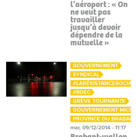
l’aéroport : « On
ne veut pas
travailler
jusqu’à devoir
dépendre de la
mutuelle »
GOUVERNEMENT
SYNDICAL
#LARÉSISTANCESOCIAL
#8DEC
GRÈVE TOURNANTE
GOUVERNEMENT MICHEL
PROVINCE DU BRABANT
mar, 09/12/2014 - 11:17
Brabant-wallon