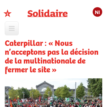
Nl
Solidaire
Caterpillar : « Nous
n’acceptons pas la décision
de la multinationale de
fermer le site »