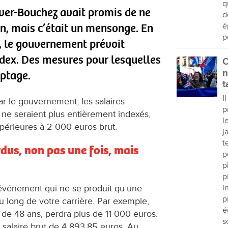
q
er-Bouchez avait promis de ne
d
on, mais c’était un mensonge. En
é
p
, le gouvernement prévoit
ndex. Des mesures pour lesquelles
C
n
yptage.
t
I
ar le gouvernement, les salaires
p
 ne seraient plus entièrement indexés,
l
érieures à 2 000 euros brut.
j
t
rdus, non pas une fois, mais
p
p
p
 événement qui ne se produit qu’une
i
p
 au long de votre carrière. Par exemple,
é
 de 48 ans, perdra plus de 11 000 euros.
s
un salaire brut de 4 893,85 euros. Au