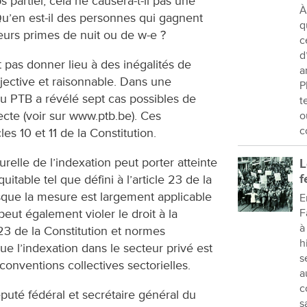
s partiel, cela ne causera-t-il pas une
À
Qu’en est-il des personnes qui gagnent
q
eurs primes de nuit ou de w-e ?
c
d
 pas donner lieu à des inégalités de
a
bjective et raisonnable. Dans une
P
du PTB a révélé sept cas possibles de
t
ecte (voir sur www.ptb.be). Ces
o
c
les 10 et 11 de la Constitution.
urelle de l’indexation peut porter atteinte
L
f
itable tel que défini à l’article 23 de la
orsque la mesure est largement applicable
E
F
peut également violer le droit à la
à
 23 de la Constitution et normes
h
ue l’indexation dans le secteur privé est
s
onventions collectives sectorielles.
a
c
puté fédéral et secrétaire général du
s