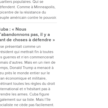
uartiers populaires. Qui se
éfendent. Comme à Minneapolis,
picentre de la résistance du
euple américain contre le pouvoir.
uba : « Nous
’abandonnons pas, il y a
ant de choses à défendre »
l se présentait comme un
résident qui mettrait fin à toutes
es guerres et n’en commencerait
amais d’autres. Mais en un rien de
emps, Donald Trump a menacé à
eu près le monde entier sur le
lan économique et militaire,
iétinant toutes les règles du droit
nternational et n’hésitant pas à
rendre les armes. Cuba figure
galement sur sa liste. Mais l’île
ocialiste ne cède pas facilement.