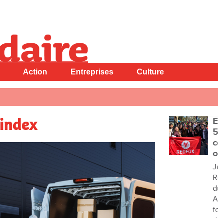
Action
Entreprises
Culture
’index
E
5
c
o
J
R
d
A
f