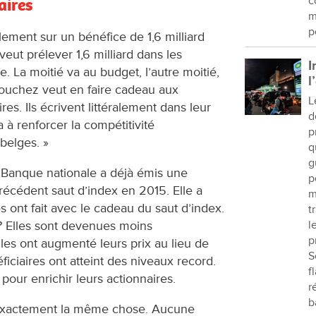
c
aires
m
p
ement sur un bénéfice de 1,6 milliard
veut prélever 1,6 milliard dans les
I
e. La moitié va au budget, l’autre moitié,
l
uchez veut en faire cadeau aux
L
res. Ils écrivent littéralement dans leur
d
a à renforcer la compétitivité
p
 belges. »
q
g
 Banque nationale a déjà émis une
p
récédent saut d’index en 2015. Elle a
m
 ont fait avec le cadeau du saut d’index.
t
? Elles sont devenues moins
l
p
les ont augmenté leurs prix au lieu de
S
ficiaires ont atteint des niveaux record.
f
x pour enrichir leurs actionnaires.
r
b
exactement la même chose. Aucune