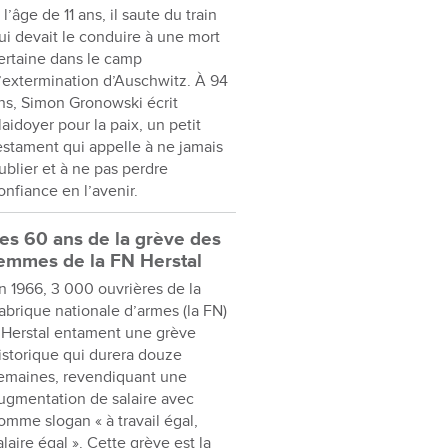
 l’âge de 11 ans, il saute du train
ui devait le conduire à une mort
ertaine dans le camp
’extermination d’Auschwitz. À 94
ns, Simon Gronowski écrit
laidoyer pour la paix, un petit
estament qui appelle à ne jamais
ublier et à ne pas perdre
onfiance en l’avenir.
es 60 ans de la grève des
emmes de la FN Herstal
n 1966, 3 000 ouvrières de la
abrique nationale d’armes (la FN)
 Herstal entament une grève
istorique qui durera douze
emaines, revendiquant une
ugmentation de salaire avec
omme slogan « à travail égal,
alaire égal ». Cette grève est la