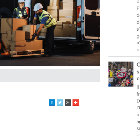
d
P
d
d
s
g
r
o
C
s
c
I
f
D
l
u
a
s
–