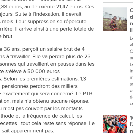
17,88 euros, au deuxième 21,47 euros. Ces
C
urs. Suite à l’indexation, il devrait
d
s mois. Leur suppression se répercute
r
rière. Il arrive ainsi à une perte totale de
i
 brut.
L
v
 36 ans, perçoit un salaire brut de 4
C
s à travailler. Elle va perdre plus de 23
a
sonnes qui travaillent en pauses dans les
L
rte s’élève à 50 000 euros.
i
m
 Selon les premières estimations, 1,3
s
 de pensionnés perdront des milliers
o
re exactement qui sera concerné. Le PTB
r
cation, mais n’a obtenu aucune réponse.
c
u n’est pas couvert par les montants
éthode et la fréquence de calcul, les
1
recettes : tout cela reste sans réponse. Le
l
 sait apparemment pas.