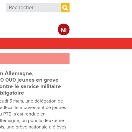
Formulaire de recherche
Rechercher
Nl
n Allemagne,
0 000 jeunes en grève
ontre le service militaire
bligatoire
eudi 5 mars, une délégation de
edFox, le mouvement de jeunes
u PTB, s’est rendue en
llemagne, où pour la deuxième
ois, une grève nationale d’élèves