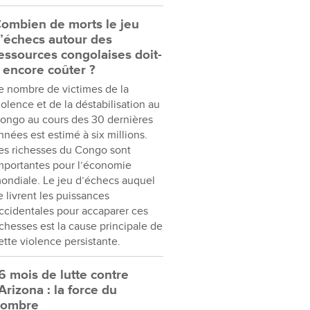
ombien de morts le jeu
’échecs autour des
essources congolaises doit-
l encore coûter ?
e nombre de victimes de la
iolence et de la déstabilisation au
ongo au cours des 30 dernières
nnées est estimé à six millions.
es richesses du Congo sont
mportantes pour l’économie
ondiale. Le jeu d’échecs auquel
e livrent les puissances
ccidentales pour accaparer ces
ichesses est la cause principale de
ette violence persistante.
6 mois de lutte contre
’Arizona : la force du
nombre