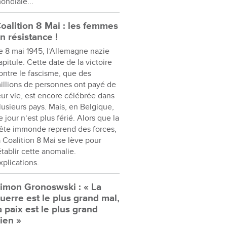
ondiale...
oalition 8 Mai : les femmes
n résistance !
e 8 mai 1945, l’Allemagne nazie
apitule. Cette date de la victoire
ontre le fascisme, que des
illions de personnes ont payé de
eur vie, est encore célébrée dans
lusieurs pays. Mais, en Belgique,
e jour n’est plus férié. Alors que la
ête immonde reprend des forces,
a Coalition 8 Mai se lève pour
établir cette anomalie.
xplications.
imon Gronoswski : « La
uerre est le plus grand mal,
a paix est le plus grand
ien »