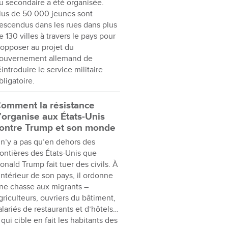
u secondaire a été organisée.
lus de 50 000 jeunes sont
escendus dans les rues dans plus
e 130 villes à travers le pays pour
’opposer au projet du
ouvernement allemand de
éintroduire le service militaire
bligatoire.
omment la résistance
’organise aux États-Unis
ontre Trump et son monde
l n’y a pas qu’en dehors des
rontières des États-Unis que
onald Trump fait tuer des civils. À
’intérieur de son pays, il ordonne
ne chasse aux migrants –
griculteurs, ouvriers du bâtiment,
alariés de restaurants et d’hôtels…
 qui cible en fait les habitants des