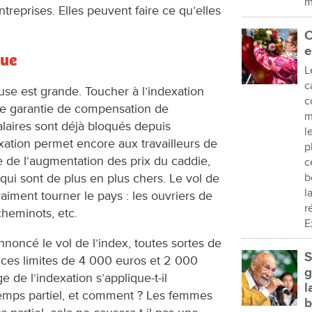
m
treprises. Elles peuvent faire ce qu’elles
C
e
que
L
c
euse est grande. Toucher à l’indexation
c
le garantie de compensation de
m
alaires sont déjà bloqués depuis
l
xation permet encore aux travailleurs de
p
e de l’augmentation des prix du caddie,
c
b
, qui sont de plus en plus chers. Le vol de
l
raiment tourner le pays : les ouvriers de
r
 cheminots, etc.
E
oncé le vol de l’index, toutes sortes de
S
i ces limites de 4 000 euros et 2 000
g
 de l’indexation s’applique-t-il
l
temps partiel, et comment ? Les femmes
b