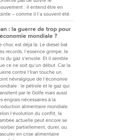
ontente pas de suivre le
ouvement : il entend être en
ointe – comme il l’a souvent été.
ran : la guerre de trop pour
’économie mondiale ?
e choc est déjà là. Le diesel bat
es records, l’essence grimpe, le
rix du gaz s’envole. Et il semble
ue ce ne soit qu’un début. Car la
uerre contre l’Iran touche un
oint névralgique de l’économie
ondiale : le pétrole et le gaz qui
ransitent par le Golfe mais aussi
es engrais nécessaires à la
roduction alimentaire mondiale.
elon l’évolution du conflit, la
lambée actuelle peut encore se
ésorber partiellement, durer, ou
asculer en crise alimentaire