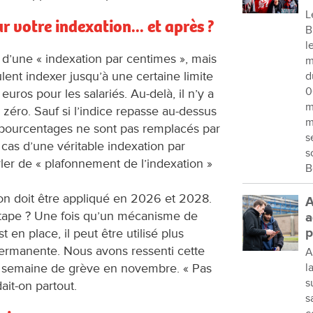
L
r votre indexation... et après ?
B
l
 d’une « indexation par centimes », mais
m
ulent indexer jusqu’à une certaine limite
d
0
uros pour les salariés. Au-delà, il n’y a
m
 zéro. Sauf si l’indice repasse au-dessus
m
 pourcentages ne sont pas remplacés par
s
as d’une véritable indexation par
s
ler de « plafonnement de l’indexation »
B
on doit être appliqué en 2026 et 2028.
A
étape ? Une fois qu’un mécanisme de
a
p
 en place, il peut être utilisé plus
ermanente. Nous avons ressenti cette
A
la semaine de grève en novembre. « Pas
l
s
ait-on partout.
s