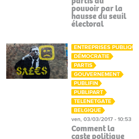
partis au
pouvoir par la
hausse du seuil
électoral
ENTREPRISES PUBLIQU
DÉMOCRATIE
PARTIS
GOUVERNEMENT
PUBLIFIN
PUBLIPART
TELENETGATE
BELGIQUE
ven, 03/03/2017 - 10:53
Comment la
caste politique