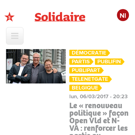
Nl
Solidaire
DÉMOCRATIE
PARTIS
PUBLIFIN
PUBLIPART
TELENETGATE
BELGIQUE
lun, 06/03/2017 - 20:23
Le « renouveau
politique » façon
Open Vld et N-
VA : renforcer les