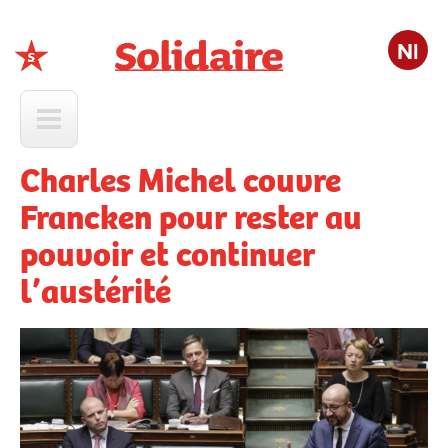
Nl
Solidaire
Charles Michel couvre
Francken pour rester au
pouvoir et continuer
l’austérité