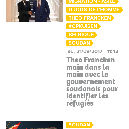
MIGRATION - ASILE
DROITS DE L'HOMME
THEO FRANCKEN
#OPKUISEN
BELGIQUE
SOUDAN
jeu, 21/09/2017 - 11:43
Theo Francken
main dans la
main avec le
gouvernement
soudanais pour
identifier les
réfugiés
SOUDAN