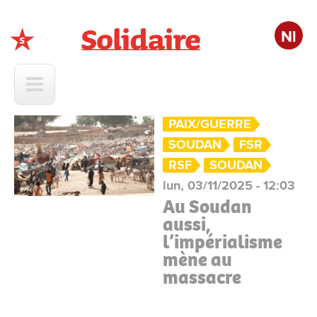
Nl
Solidaire
PAIX/GUERRE
SOUDAN
FSR
RSF
SOUDAN
lun, 03/11/2025 - 12:03
Au Soudan
aussi,
l’impérialisme
mène au
massacre