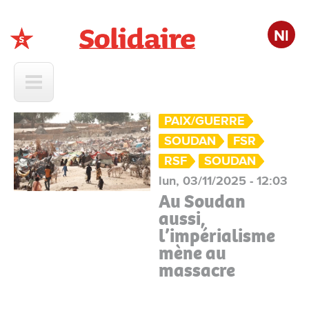
Nl
Solidaire
PAIX/GUERRE
SOUDAN
FSR
RSF
SOUDAN
lun, 03/11/2025 - 12:03
Au Soudan
aussi,
l’impérialisme
mène au
massacre