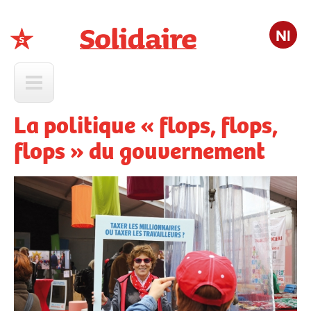
Nl
Solidaire
La politique « flops, flops,
flops » du gouvernement