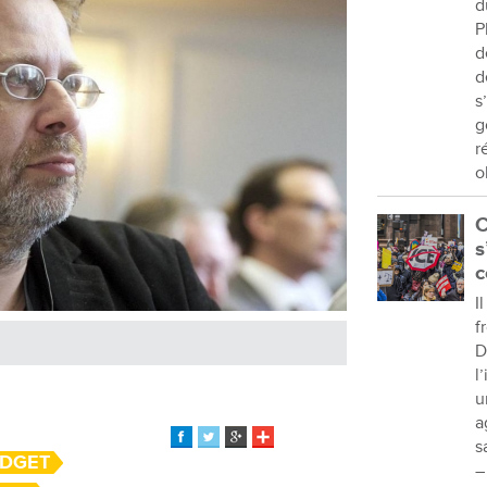
d
P
d
d
s
g
r
o
C
s
c
I
f
D
l
u
a
s
UDGET
–