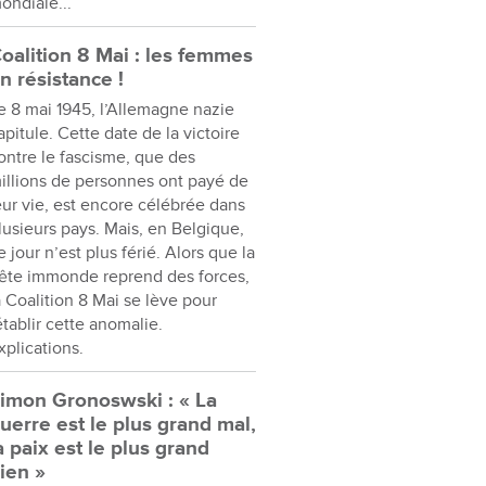
ondiale...
oalition 8 Mai : les femmes
n résistance !
e 8 mai 1945, l’Allemagne nazie
apitule. Cette date de la victoire
ontre le fascisme, que des
illions de personnes ont payé de
eur vie, est encore célébrée dans
lusieurs pays. Mais, en Belgique,
e jour n’est plus férié. Alors que la
ête immonde reprend des forces,
a Coalition 8 Mai se lève pour
établir cette anomalie.
xplications.
imon Gronoswski : « La
uerre est le plus grand mal,
a paix est le plus grand
ien »