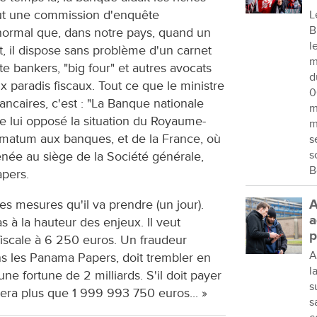
 faut une commission d'enquête
L
B
 normal que, dans notre pays, quand un
l
t, il dispose sans problème d'un carnet
m
e bankers, "big four" et autres avocats
d
ux paradis fiscaux. Tout ce que le ministre
0
ancaires, c'est : "La Banque nationale
m
 Je lui opposé la situation du Royaume-
m
timatum aux banques, et de la France, où
s
s
enée au siège de la Société générale,
B
pers.
s mesures qu'il va prendre (un jour).
A
a
 à la hauteur des enjeux. Il veut
p
iscale à 6 250 euros. Un fraudeur
A
 les Panama Papers, doit trembler en
l
une fortune de 2 milliards. S'il doit payer
s
stera plus que 1 999 993 750 euros... »
s