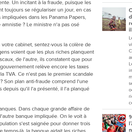
nte. Un incitant à la fraude, puisque les
t toujours se régulariser un jour, en cas
C
d
s impliquées dans les Panama Papers,
r
e amnistie ? Le ministre n'a pas osé
i
L
 votre cabinet, sentez-vous la colère de
v
C
 gens voient que les plus riches planquent
a
iscaux, de l'autre, ils constatent que pour
L
e gouvernement relève encore les taxes
i
 la TVA. Ce n'est pas le premier scandale
m
re ? Son plan anti-fraude comprend l'une
s
 depuis qu'il l'a présenté, il l'a planqué
o
r
c
s banques. Dans chaque grande affaire de
u l'autre banque impliquée. On le voit à
1
ulation s'est saignée pour donner trois
l
e temps-là, la banque aidait les riches