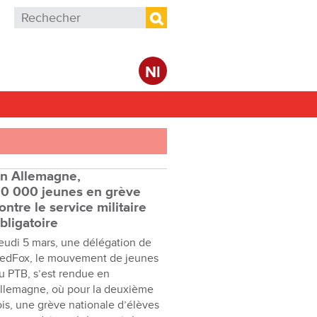
Formulaire de recherche
Rechercher
Nl
n Allemagne,
0 000 jeunes en grève
ontre le service militaire
bligatoire
eudi 5 mars, une délégation de
edFox, le mouvement de jeunes
u PTB, s’est rendue en
llemagne, où pour la deuxième
ois, une grève nationale d’élèves