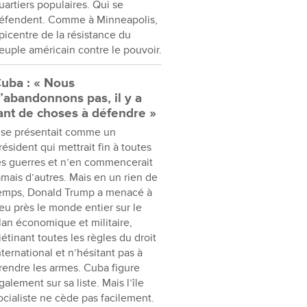
uartiers populaires. Qui se
éfendent. Comme à Minneapolis,
picentre de la résistance du
euple américain contre le pouvoir.
uba : « Nous
’abandonnons pas, il y a
ant de choses à défendre »
l se présentait comme un
résident qui mettrait fin à toutes
es guerres et n’en commencerait
amais d’autres. Mais en un rien de
emps, Donald Trump a menacé à
eu près le monde entier sur le
lan économique et militaire,
iétinant toutes les règles du droit
nternational et n’hésitant pas à
rendre les armes. Cuba figure
galement sur sa liste. Mais l’île
ocialiste ne cède pas facilement.