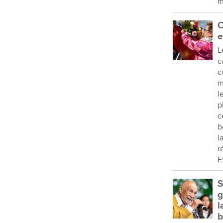
m
C
e
L
c
c
m
l
p
c
b
l
r
E
S
g
l
b