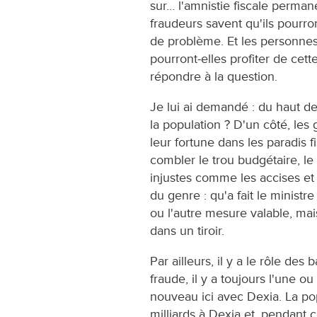
sur… l'amnistie fiscale permane
fraudeurs savent qu'ils pourron
de problème. Et les personne
pourront-elles profiter de cett
répondre à la question.
Je lui ai demandé : du haut de
la population ? D'un côté, les
leur fortune dans les paradis f
combler le trou budgétaire, l
injustes comme les accises et
du genre : qu'a fait le minist
ou l'autre mesure valable, mais
dans un tiroir.
Par ailleurs, il y a le rôle de
fraude, il y a toujours l'une o
nouveau ici avec Dexia. La pop
milliards à Dexia et, pendant c