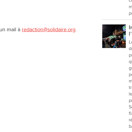
c
m
p
I
 un mail à
redaction@solidaire.org
.
l
L
d
p
q
g
p
m
t
l
p
S
f
r
b