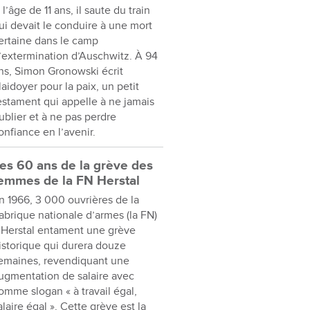
 l’âge de 11 ans, il saute du train
ui devait le conduire à une mort
ertaine dans le camp
’extermination d’Auschwitz. À 94
ns, Simon Gronowski écrit
laidoyer pour la paix, un petit
estament qui appelle à ne jamais
ublier et à ne pas perdre
onfiance en l’avenir.
es 60 ans de la grève des
emmes de la FN Herstal
n 1966, 3 000 ouvrières de la
abrique nationale d’armes (la FN)
 Herstal entament une grève
istorique qui durera douze
emaines, revendiquant une
ugmentation de salaire avec
omme slogan « à travail égal,
alaire égal ». Cette grève est la