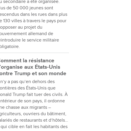
u secondaire a été organisée.
lus de 50 000 jeunes sont
escendus dans les rues dans plus
e 130 villes à travers le pays pour
’opposer au projet du
ouvernement allemand de
éintroduire le service militaire
bligatoire.
omment la résistance
’organise aux États-Unis
ontre Trump et son monde
l n’y a pas qu’en dehors des
rontières des États-Unis que
onald Trump fait tuer des civils. À
’intérieur de son pays, il ordonne
ne chasse aux migrants –
griculteurs, ouvriers du bâtiment,
alariés de restaurants et d’hôtels…
 qui cible en fait les habitants des