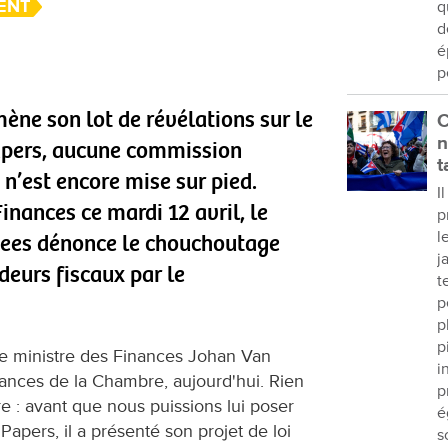
ENT
q
d
é
p
ène son lot de révélations sur le
C
n
pers, aucune commission
t
n’est encore mise sur pied.
I
nances ce mardi 12 avril, le
p
l
ees dénonce le chouchoutage
j
udeurs fiscaux par le
t
p
p
p
 le ministre des Finances Johan Van
i
ances de la Chambre, aujourd'hui. Rien
p
re : avant que nous puissions lui poser
é
apers, il a présenté son projet de loi
s