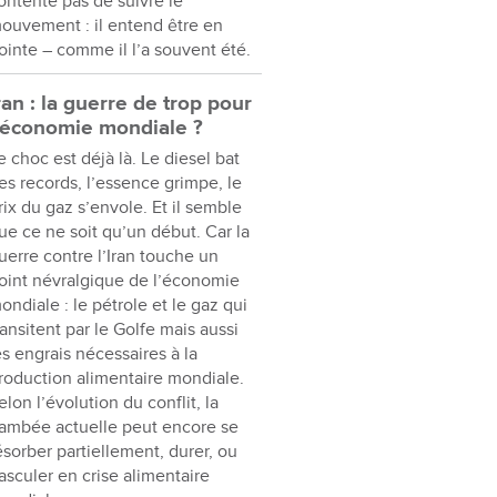
ontente pas de suivre le
ouvement : il entend être en
ointe – comme il l’a souvent été.
ran : la guerre de trop pour
’économie mondiale ?
e choc est déjà là. Le diesel bat
es records, l’essence grimpe, le
rix du gaz s’envole. Et il semble
ue ce ne soit qu’un début. Car la
uerre contre l’Iran touche un
oint névralgique de l’économie
ondiale : le pétrole et le gaz qui
ransitent par le Golfe mais aussi
es engrais nécessaires à la
roduction alimentaire mondiale.
elon l’évolution du conflit, la
lambée actuelle peut encore se
ésorber partiellement, durer, ou
asculer en crise alimentaire