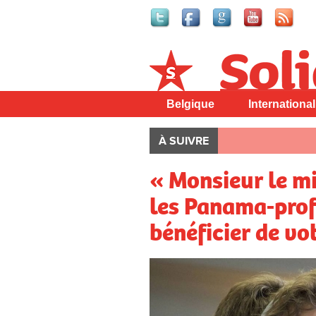
Solidaire
Belgique
International
À SUIVRE
« Monsieur le mi
les Panama-profi
bénéficier de vot