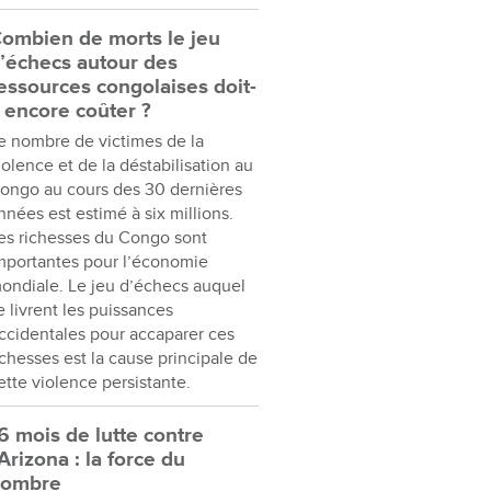
ombien de morts le jeu
’échecs autour des
essources congolaises doit-
l encore coûter ?
e nombre de victimes de la
iolence et de la déstabilisation au
ongo au cours des 30 dernières
nnées est estimé à six millions.
es richesses du Congo sont
mportantes pour l’économie
ondiale. Le jeu d’échecs auquel
e livrent les puissances
ccidentales pour accaparer ces
ichesses est la cause principale de
ette violence persistante.
6 mois de lutte contre
’Arizona : la force du
nombre