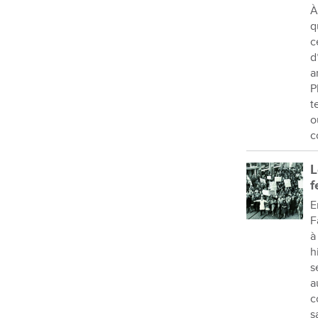
À
q
c
d
a
P
t
o
c
L
f
E
F
à
h
s
a
c
s