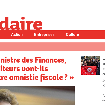
Action
Entreprises
Culture
nistre des Finances,
E
5
teurs vont-ils
c
o
re amnistie fiscale ? »
J
R
d
A
f