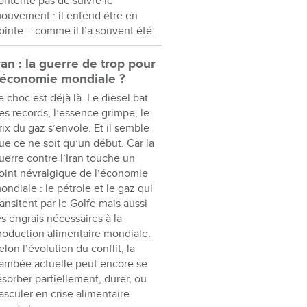
ontente pas de suivre le
ouvement : il entend être en
ointe – comme il l’a souvent été.
ran : la guerre de trop pour
’économie mondiale ?
e choc est déjà là. Le diesel bat
es records, l’essence grimpe, le
rix du gaz s’envole. Et il semble
ue ce ne soit qu’un début. Car la
uerre contre l’Iran touche un
oint névralgique de l’économie
ondiale : le pétrole et le gaz qui
ransitent par le Golfe mais aussi
es engrais nécessaires à la
roduction alimentaire mondiale.
elon l’évolution du conflit, la
lambée actuelle peut encore se
ésorber partiellement, durer, ou
asculer en crise alimentaire