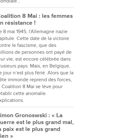
ondiale...
oalition 8 Mai : les femmes
n résistance !
e 8 mai 1945, l’Allemagne nazie
apitule. Cette date de la victoire
ontre le fascisme, que des
illions de personnes ont payé de
eur vie, est encore célébrée dans
lusieurs pays. Mais, en Belgique,
e jour n’est plus férié. Alors que la
ête immonde reprend des forces,
a Coalition 8 Mai se lève pour
établir cette anomalie.
xplications.
imon Gronoswski : « La
uerre est le plus grand mal,
a paix est le plus grand
ien »