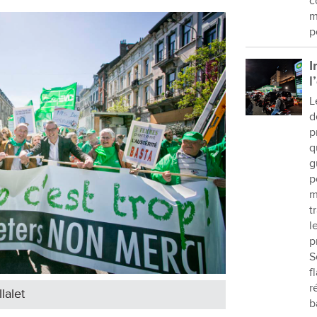
c
m
p
I
l
L
d
p
q
g
p
m
t
l
p
S
f
r
lalet
b