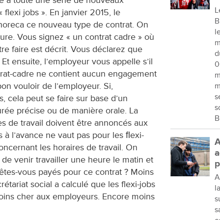
 à toute une série de nouveaux
L
 flexi jobs ». En janvier 2015, le
B
horeca ce nouveau type de contrat. On
l
eure. Vous signez « un contrat cadre » où
m
re faire est décrit. Vous déclarez que
d
. Et ensuite, l’employeur vous appelle s’il
0
ntrat-cadre ne contient aucun engagement
m
bon vouloir de l’employeur. Si,
m
s
s, cela peut se faire sur base d’un
s
rée précise ou de manière orale. La
B
res de travail doivent être annoncés aux
s à l’avance ne vaut pas pour les ﬂexi-
A
concernant les horaires de travail. On
a
e venir travailler une heure le matin et
p
êtes-vous payés pour ce contrat ? Moins
A
étariat social a calculé que les flexi-jobs
l
moins cher aux employeurs. Encore moins
s
s