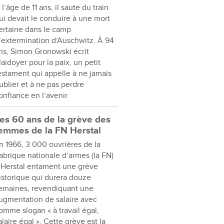
 l’âge de 11 ans, il saute du train
ui devait le conduire à une mort
ertaine dans le camp
’extermination d’Auschwitz. À 94
ns, Simon Gronowski écrit
laidoyer pour la paix, un petit
estament qui appelle à ne jamais
ublier et à ne pas perdre
onfiance en l’avenir.
es 60 ans de la grève des
emmes de la FN Herstal
n 1966, 3 000 ouvrières de la
abrique nationale d’armes (la FN)
 Herstal entament une grève
istorique qui durera douze
emaines, revendiquant une
ugmentation de salaire avec
omme slogan « à travail égal,
alaire égal ». Cette grève est la