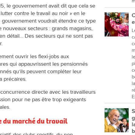
m
15, le gouvernement avait dit que cela se
« lutter contre le travail au noir » en le
C
 le gouvernement voudrait étendre ce type
e
de nouveaux secteurs : grands magasins,
L
en détail… Des secteurs qui ne sont pas
c
r.
c
m
ment ouvrir les flexi-jobs aux
l
p
res qui appauvrissent les pensionnés
c
onnés qu’ils peuvent compléter leur
b
a précaires.
l
r
n concurrence directe avec les travailleurs
E
ession pour ne pas être trop exigeants
ales.
S
g
e du marché du travail
l
b
atif, des clubs sportifs, du non-