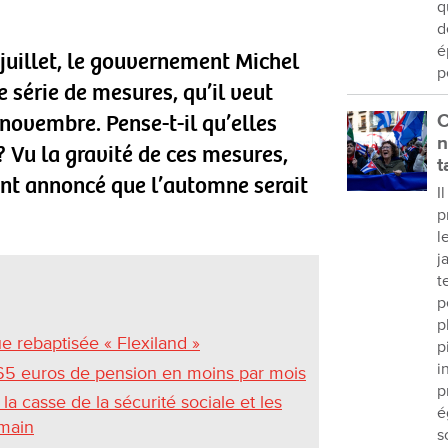
q
d
é
 juillet, le gouvernement Michel
p
e série de mesures, qu’il veut
 novembre. Pense-t-il qu’elles
C
n
? Vu la gravité de ces mesures,
t
ont annoncé que l’automne serait
I
p
l
j
t
p
p
ue rebaptisée « Flexiland »
p
i
165 euros de pension en moins par mois
p
 casse de la sécurité sociale et les
é
emain
s