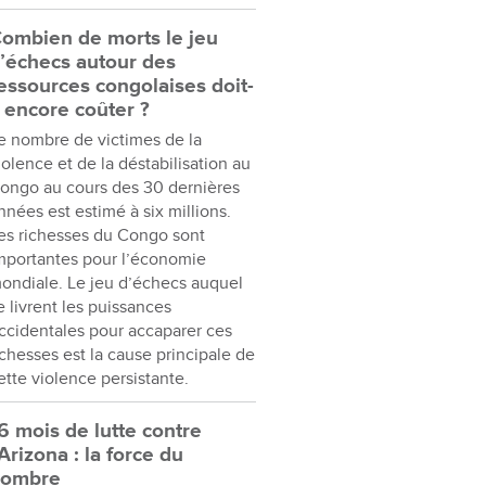
ombien de morts le jeu
’échecs autour des
essources congolaises doit-
l encore coûter ?
e nombre de victimes de la
iolence et de la déstabilisation au
ongo au cours des 30 dernières
nnées est estimé à six millions.
es richesses du Congo sont
mportantes pour l’économie
ondiale. Le jeu d’échecs auquel
e livrent les puissances
ccidentales pour accaparer ces
ichesses est la cause principale de
ette violence persistante.
6 mois de lutte contre
’Arizona : la force du
nombre