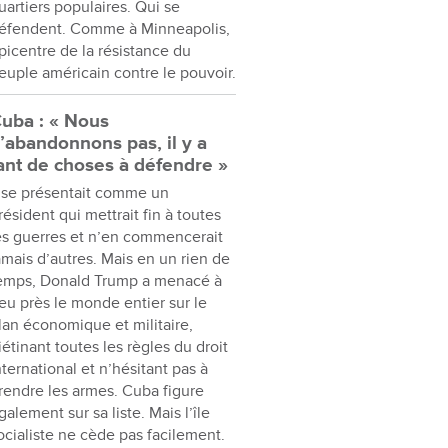
uartiers populaires. Qui se
éfendent. Comme à Minneapolis,
picentre de la résistance du
euple américain contre le pouvoir.
uba : « Nous
’abandonnons pas, il y a
ant de choses à défendre »
l se présentait comme un
résident qui mettrait fin à toutes
es guerres et n’en commencerait
amais d’autres. Mais en un rien de
emps, Donald Trump a menacé à
eu près le monde entier sur le
lan économique et militaire,
iétinant toutes les règles du droit
nternational et n’hésitant pas à
rendre les armes. Cuba figure
galement sur sa liste. Mais l’île
ocialiste ne cède pas facilement.