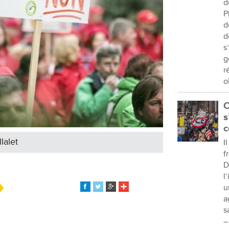
d
P
d
d
s
g
r
o
C
s
c
lalet
I
f
D
l
u
a
s
–