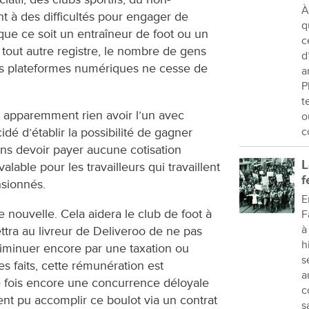
À
 à des difficultés pour engager de
q
que ce soit un entraîneur de foot ou un
c
tout autre registre, le nombre de gens
d
des plateformes numériques ne cesse de
a
P
t
apparemment rien avoir l’un avec
o
dé d’établir la possibilité de gagner
c
ns devoir payer aucune cotisation
L
alable pour les travailleurs qui travaillent
f
nsionnés.
E
 nouvelle. Cela aidera le club de foot à
F
à
ttra au livreur de Deliveroo de ne pas
h
iminuer encore par une taxation ou
s
les faits, cette rémunération est
a
e fois encore une concurrence déloyale
c
ient pu accomplir ce boulot via un contrat
s