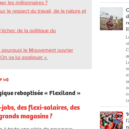
er les millionnaires ?
C
r le respect du travail, de la nature et
d
r
i
l’échec de la politique du
L
v
 pourquoi le Mouvement ouvrier
C
a
. On va lui expliquer »
L
i
m
F ici
)
s
o
lgique rebaptisée « Flexiland »
r
c
-jobs, des flexi-salaires, des
1
 grands magasins ?
l