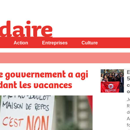
Action
Entreprises
Culture
e gouvernement a agi
E
5
dant les vacances
c
o
J
R
d
A
f