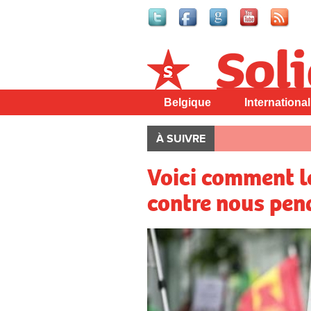
Solidaire
Belgique
International
À SUIVRE
Voici comment l
contre nous pen