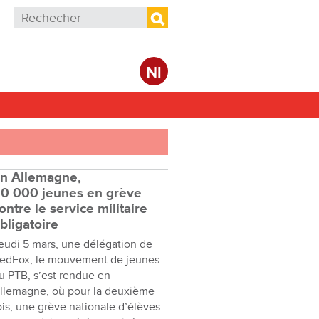
Formulaire de recherche
Rechercher
Nl
n Allemagne,
0 000 jeunes en grève
ontre le service militaire
bligatoire
eudi 5 mars, une délégation de
edFox, le mouvement de jeunes
u PTB, s’est rendue en
llemagne, où pour la deuxième
ois, une grève nationale d’élèves