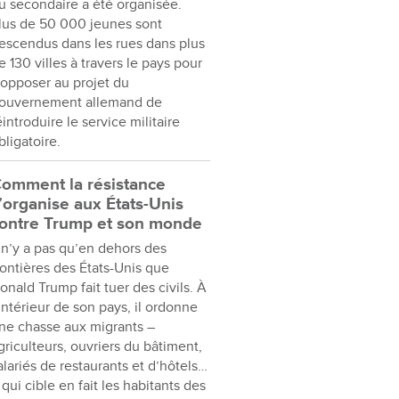
u secondaire a été organisée.
lus de 50 000 jeunes sont
escendus dans les rues dans plus
e 130 villes à travers le pays pour
’opposer au projet du
ouvernement allemand de
éintroduire le service militaire
bligatoire.
omment la résistance
’organise aux États-Unis
ontre Trump et son monde
l n’y a pas qu’en dehors des
rontières des États-Unis que
onald Trump fait tuer des civils. À
’intérieur de son pays, il ordonne
ne chasse aux migrants –
griculteurs, ouvriers du bâtiment,
alariés de restaurants et d’hôtels…
 qui cible en fait les habitants des