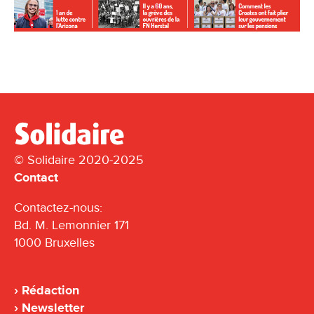
© Solidaire 2020-2025
Contact
Contactez-nous:
Bd. M. Lemonnier 171
1000 Bruxelles
Rédaction
Newsletter