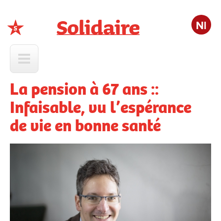
Nl
Solidaire
La pension à 67 ans ::
Infaisable, vu l’espérance
de vie en bonne santé