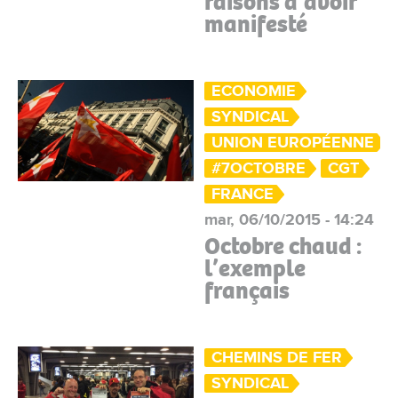
raisons d’avoir
manifesté
ECONOMIE
SYNDICAL
UNION EUROPÉENNE
#7OCTOBRE
CGT
FRANCE
mar, 06/10/2015 - 14:24
Octobre chaud :
l’exemple
français
CHEMINS DE FER
SYNDICAL