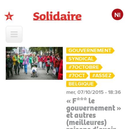
Nl
Solidaire
GOUVERNEMENT
SYNDICAL
#7OCTOBRE
#7OCT
#ASSEZ
BELGIQUE
mer, 07/10/2015 - 18:36
« F*** le
gouvernement »
et autres
(meilleures)