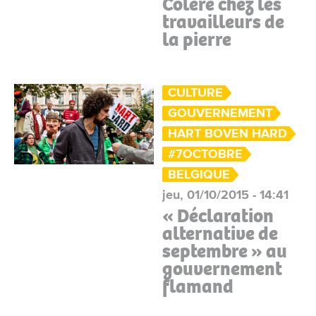
Colère chez les
travailleurs de
la pierre
CULTURE
GOUVERNEMENT
HART BOVEN HARD
#7OCTOBRE
BELGIQUE
jeu, 01/10/2015 - 14:41
« Déclaration
alternative de
septembre » au
gouvernement
flamand