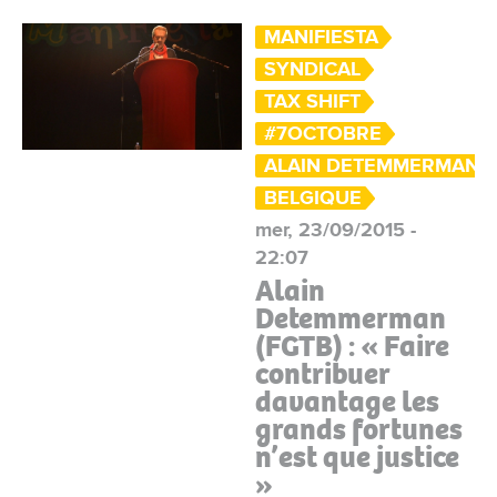
MANIFIESTA
SYNDICAL
TAX SHIFT
#7OCTOBRE
ALAIN DETEMMERMAN
BELGIQUE
mer, 23/09/2015 -
22:07
Alain
Detemmerman
(FGTB) : « Faire
contribuer
davantage les
grands fortunes
n’est que justice
»