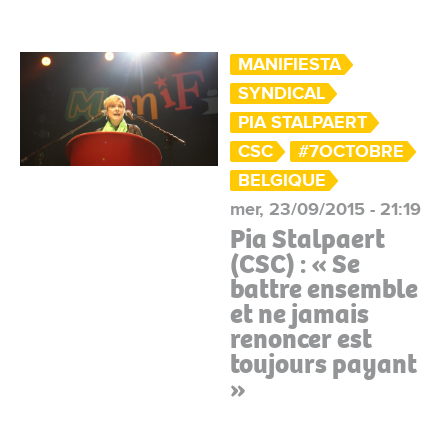
MANIFIESTA
SYNDICAL
PIA STALPAERT
CSC
#7OCTOBRE
BELGIQUE
mer, 23/09/2015 - 21:19
Pia Stalpaert
(CSC) : « Se
battre ensemble
et ne jamais
renoncer est
toujours payant
»