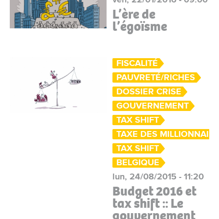
L’ère de
l’égoïsme
FISCALITÉ
PAUVRETÉ/RICHES
DOSSIER CRISE
GOUVERNEMENT
TAX SHIFT
TAXE DES MILLIONNAIR
TAX SHIFT
BELGIQUE
lun, 24/08/2015 - 11:20
Budget 2016 et
tax shift :: Le
gouvernement