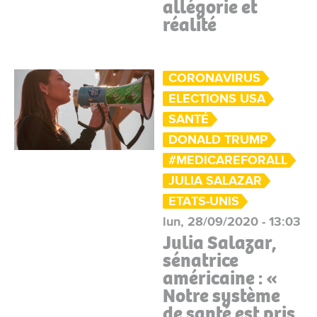
allégorie et
réalité
CORONAVIRUS
ELECTIONS USA
SANTÉ
DONALD TRUMP
#MEDICAREFORALL
JULIA SALAZAR
ETATS-UNIS
lun, 28/09/2020 - 13:03
Julia Salazar,
sénatrice
américaine : «
Notre système
de santé est pris