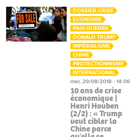
DOSSIER CRISE
ECONOMIE
PAIX/GUERRE
DONALD TRUMP
IMPÉRIALISME
CHINE
PROTECTIONNISME
INTERNATIONAL
mer, 29/08/2018 - 14:06
10 ans de crise
économique |
Henri Houben
(2/2) : « Trump
veut cibler la
Chine parce
qu'elle se