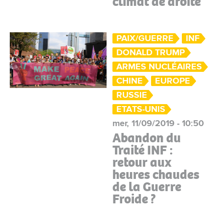
climat de droite
PAIX/GUERRE
INF
DONALD TRUMP
ARMES NUCLÉAIRES
CHINE
EUROPE
RUSSIE
ETATS-UNIS
mer, 11/09/2019 - 10:50
Abandon du
Traité INF :
retour aux
heures chaudes
de la Guerre
Froide ?