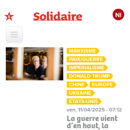
Nl
Solidaire
MARXISME
PAIX/GUERRE
IMPÉRIALISME
DONALD TRUMP
CHINE
EUROPE
UKRAINE
ETATS-UNIS
ven, 11/04/2025 - 07:12
La guerre vient
d’en haut, la