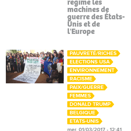
régime les
machines de
guerre des États-
Unis et de
l'Europe
PAUVRETÉ/RICHES
ELECTIONS USA
ENVIRONNEMENT
RACISME
PAIX/GUERRE
FEMMES
DONALD TRUMP
BELGIQUE
ETATS-UNIS
mer, 01/03/2017 - 12:41