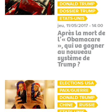
DONALD TRUMP
DOSSIER TRUMP
ETATS-UNIS
jeu, 11/05/2017 - 14:00
Après la mort de
l’« Obamacare
», qui va gagner
au nouveau
système de
Trump ?
ELECTIONS USA
PAIX/GUERRE
DONALD TRUMP
CHINE
RUSSIE