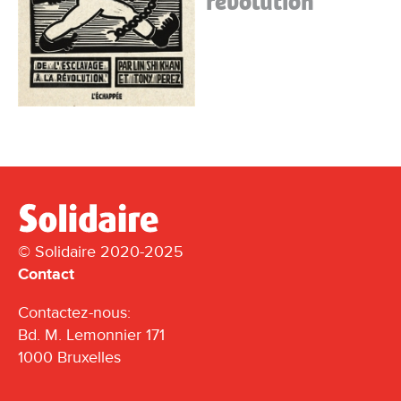
révolution
© Solidaire 2020-2025
Contact
Contactez-nous:
Bd. M. Lemonnier 171
1000 Bruxelles