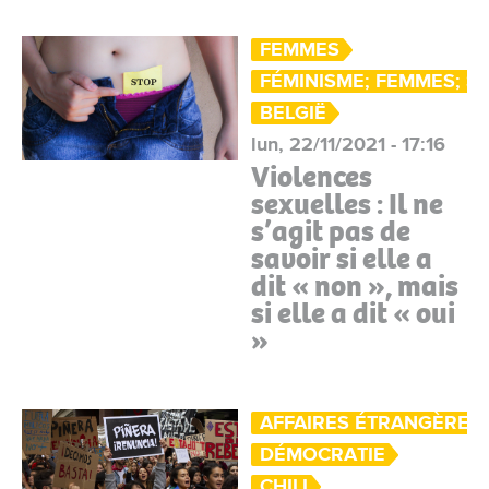
FEMMES
FÉMINISME; FEMMES; S
BELGIË
lun, 22/11/2021 - 17:16
Violences
sexuelles : Il ne
s’agit pas de
savoir si elle a
dit « non », mais
si elle a dit « oui
»
AFFAIRES ÉTRANGÈRES
DÉMOCRATIE
CHILI