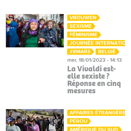
VROUWEN
SEXISME
FÉMINISME
JOURNÉE INTERNATIONA
#8MARS
BELGIË
mer, 18/01/2023 - 14:13
La Vivaldi est-
elle sexiste ?
Réponse en cinq
mesures
AFFAIRES ÉTRANGÈRES
PÉROU
AMÉRIQUE DU SUD