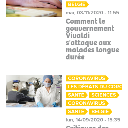
BELGIË
mar, 03/11/2020 - 11:55
Comment le
gouvernement
Vivaldi
s'attaque aux
malades longue
durée
CORONAVIRUS
LES DÉBATS DU CORON
SANTÉ
SCIENCES
CORONAVIRUS
SANTÉ
BELGIË
lun, 14/09/2020 - 15:35