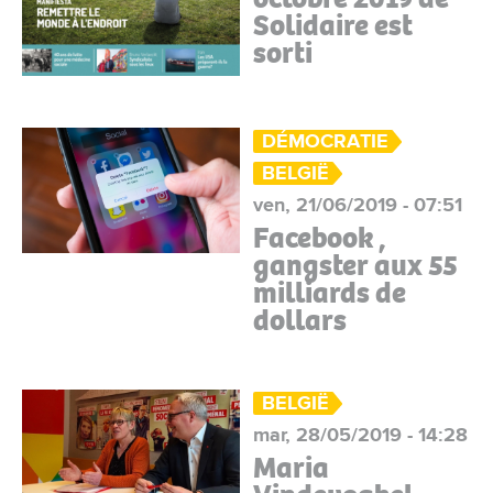
Solidaire est
sorti
DÉMOCRATIE
BELGIË
ven, 21/06/2019 - 07:51
Facebook ,
gangster aux 55
milliards de
dollars
BELGIË
mar, 28/05/2019 - 14:28
Maria