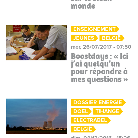
monde
ENSEIGNEMENT
JEUNES
BELGIË
mer, 26/07/2017 - 07:50
Boostdays : « Ici
j’ai quelqu’un
pour répondre à
mes questions »
DOSSIER ENERGIE
DOEL
TIHANGE
ELECTRABEL
BELGIË
dim, 04/12/2016 - 15:26