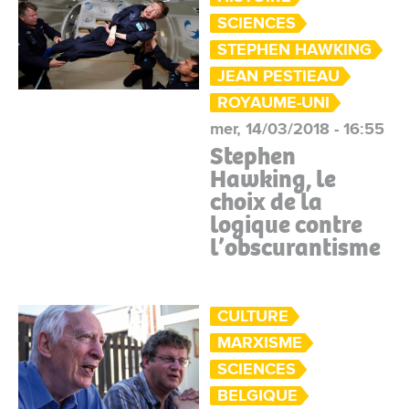
SCIENCES
STEPHEN HAWKING
JEAN PESTIEAU
ROYAUME-UNI
mer, 14/03/2018 - 16:55
Stephen
Hawking, le
choix de la
logique contre
l’obscurantisme
CULTURE
MARXISME
SCIENCES
BELGIQUE