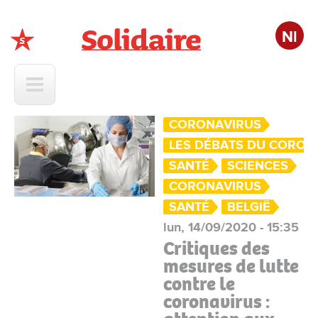
Nl
Solidaire
CORONAVIRUS
LES DÉBATS DU CORON
SANTÉ
SCIENCES
CORONAVIRUS
SANTÉ
BELGIË
lun, 14/09/2020 - 15:35
Critiques des
mesures de lutte
contre le
coronavirus :