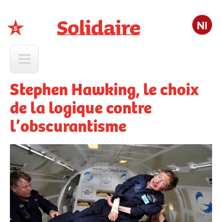
Nl
Solidaire
Stephen Hawking, le choix
de la logique contre
l’obscurantisme