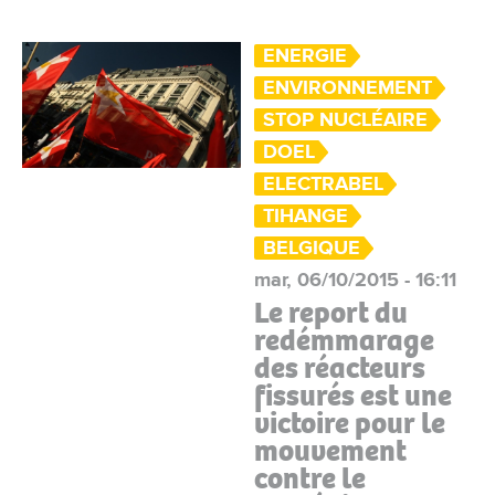
ENERGIE
ENVIRONNEMENT
STOP NUCLÉAIRE
DOEL
ELECTRABEL
TIHANGE
BELGIQUE
mar, 06/10/2015 - 16:11
Le report du
redémmarage
des réacteurs
fissurés est une
victoire pour le
mouvement
contre le