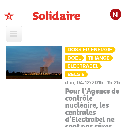
Nl
Solidaire
DOSSIER ENERGIE
DOEL
TIHANGE
ELECTRABEL
BELGIË
dim, 04/12/2016 - 15:26
Pour l’Agence de
contrôle
nucléaire, les
centrales
d’Electrabel ne
sont pas sûres