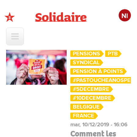
Nl
Solidaire
PENSIONS
PTB
SYNDICAL
PENSION À POINTS
#PASTOUCHEANOSPENS
#5DECEMBRE
#10DECEMBRE
BELGIQUE
FRANCE
mar, 10/12/2019 - 16:06
Comment les