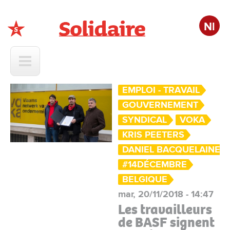
Nl
Solidaire
EMPLOI - TRAVAIL
GOUVERNEMENT
SYNDICAL
VOKA
KRIS PEETERS
DANIEL BACQUELAINE
#14DÉCEMBRE
BELGIQUE
mar, 20/11/2018 - 14:47
Les travailleurs
de BASF signent