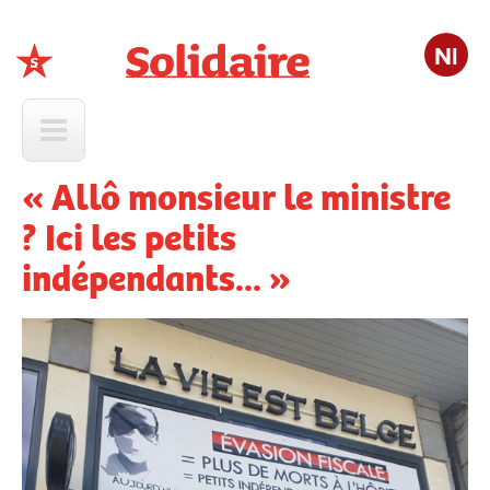
Nl
Solidaire
« Allô monsieur le ministre
? Ici les petits
indépendants... »