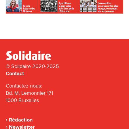
© Solidaire 2020-2025
Contact
Contactez-nous:
Bd. M. Lemonnier 171
1000 Bruxelles
Rédaction
Newsletter