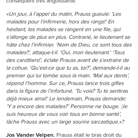
conséquent très angoissante.
«Un jour, à l’appel du matin, Prauss gueule: ‘Les
malades pour l’infirmerie, hors des rangs!’ En
hésitant, les malades se rangent en une file, qui
s’allonge de plus en plus. Contrarié, le lieutenant se
hâte chez l’infirmier. ‘Nom de Dieu, ce sont tous des
malades?’, attaque-t-il. ‘Oui, mon lieutenant.’ ‘Tous
des carottiers!’, éclate Prauss avant de s’extraire de
la cohue. ‘Qu’est-ce que tu as, toi?’, demande-t-il au
premier qui lui tombe sous la main. ‘Mal aux dents’,
répond l’homme. Sur ce, Prauss lance trois gifles
dans la figure de l’infortuné. ‘Tu vois? Tu te sentiras
déjà mieux ainsi!’ Le lendemain, Prauss demande:
‘Y a encore des malades?’ Personne ne bouge. ‘Je
suis heureux de vous voir tous en bonne santé’,
lâche Prauss avec un large sourire sarcastique.»?
Jos Vander Velpen.
Prauss était le bras droit du