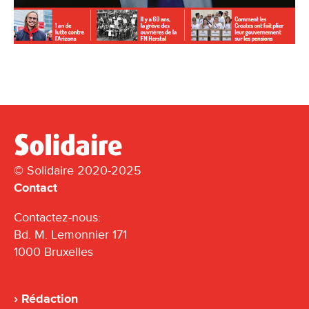
© Solidaire 2020-2025
Contact
Contactez-nous:
Bd. M. Lemonnier 171
1000 Bruxelles
Rédaction