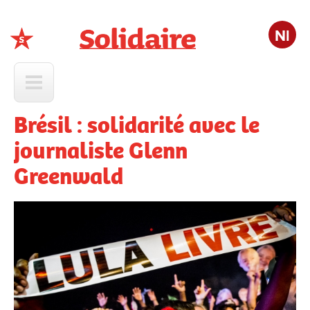
Nl
Solidaire
Brésil : solidarité avec le
journaliste Glenn
Greenwald