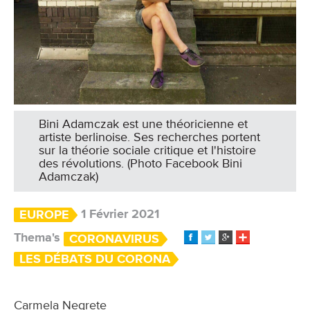
Bini Adamczak est une théo­ri­cienne et
artiste berlinoise. Ses recher­ches por­tent
sur la théo­rie sociale cri­ti­que et l'histoire
des révo­lu­tions. (Photo Facebook Bini
Adamczak)
1 Février 2021
EUROPE
Thema's
CORONAVIRUS
LES DÉBATS DU CORONA
Carmela Negrete