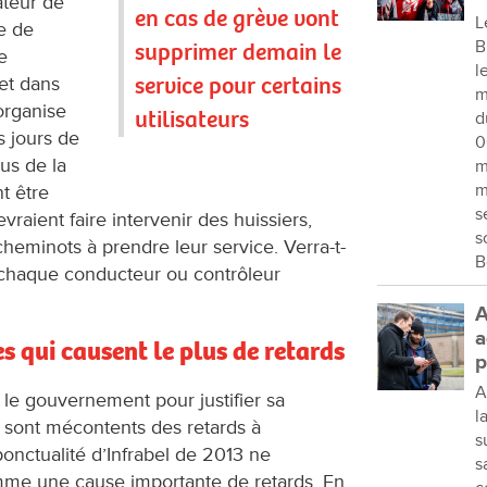
teur de
en cas de grève vont
L
ie de
B
supprimer demain le
e
l
service pour certains
 et dans
m
organise
utilisateurs
d
s jours de
0
lus de la
m
m
t être
s
vraient faire intervenir des huissiers,
s
 cheminots à prendre leur service. Verra-t-
B
e chaque conducteur ou contrôleur
A
a
es qui causent le plus de retards
p
A
le gouvernement pour justifier sa
l
 sont mécontents des retards à
s
ponctualité d’Infrabel de 2013 ne
s
me une cause importante de retards. En