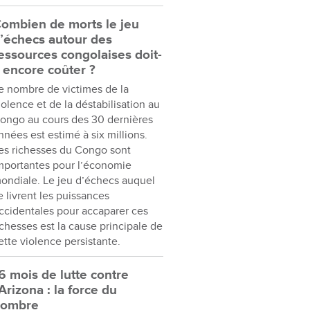
ombien de morts le jeu
’échecs autour des
essources congolaises doit-
l encore coûter ?
e nombre de victimes de la
iolence et de la déstabilisation au
ongo au cours des 30 dernières
nnées est estimé à six millions.
es richesses du Congo sont
mportantes pour l’économie
ondiale. Le jeu d’échecs auquel
e livrent les puissances
ccidentales pour accaparer ces
ichesses est la cause principale de
ette violence persistante.
6 mois de lutte contre
’Arizona : la force du
nombre