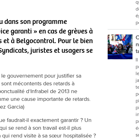
q
d
é
vu dans son programme
p
vice garanti » en cas de grèves à
C
 et à Belgocontrol. Pour le bien
n
yndicats, juristes et usagers se
t
I
p
l
le gouvernement pour justifier sa
j
 sont mécontents des retards à
t
ponctualité d’Infrabel de 2013 ne
p
me une cause importante de retards.
p
ez Garcia)
p
i
e faudrait-il exactement garantir ? Un
p
ui se rend à son travail est-il plus
é
s
 qui rend visite à sa sœur hospitalisée ?