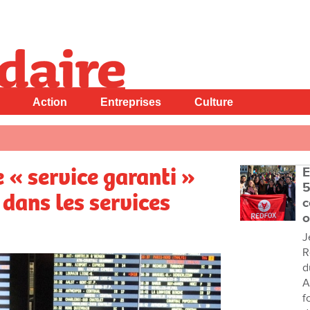
Action
Entreprises
Culture
e « service garanti »
E
5
 dans les services
c
o
J
R
d
A
f