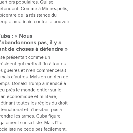
uartiers populaires. Qui se
éfendent. Comme à Minneapolis,
picentre de la résistance du
euple américain contre le pouvoir.
uba : « Nous
’abandonnons pas, il y a
ant de choses à défendre »
l se présentait comme un
résident qui mettrait fin à toutes
es guerres et n’en commencerait
amais d’autres. Mais en un rien de
emps, Donald Trump a menacé à
eu près le monde entier sur le
lan économique et militaire,
iétinant toutes les règles du droit
nternational et n’hésitant pas à
rendre les armes. Cuba figure
galement sur sa liste. Mais l’île
ocialiste ne cède pas facilement.