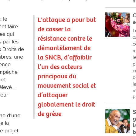
m
C
 le
L'attaque a pour but
e
nt faire
de casser la
L
es qui
résistance contre le
c
 par les
c
démantèlement de
s Droits de
m
la SNCB, d’affaiblir
ubres, une
l
sence
p
l’un des acteurs
c
empêche
principaux du
b
 et
l
mouvement social et
 élevé…
r
d’attaquer
leur
E
globalement le droit
S
de grève
ane d’une
g
e la
l
le projet
b