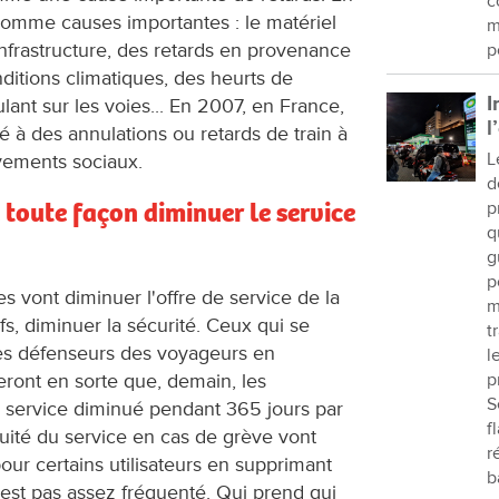
c
omme causes importantes : le matériel
m
frastructure, des retards en provenance
p
ditions climatiques, des heurts de
I
ant sur les voies... En 2007, en France,
l
 à des annulations ou retards de train à
L
vements sociaux.
d
toute façon diminuer le service
p
q
g
p
vont diminuer l'offre de service de la
m
fs, diminuer la sécurité. Ceux qui se
t
les défenseurs des voyageurs en
l
eront en sorte que, demain, les
p
S
 service diminué pendant 365 jours par
f
nuité du service en cas de grève vont
r
ur certains utilisateurs en supprimant
b
n’est pas assez fréquenté. Qui prend qui