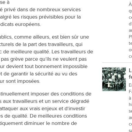
ise à
À
hé privé dans de nombreux services
q
lgré les risques prévisibles pour la
c
ndicats européens.
d
a
blics, comme ailleurs, est bien sûr une
P
t
urels de la part des travailleurs, qui
o
 de meilleure qualité. Les travailleurs de
c
 pas grève parce qu’ils ne veulent pas
il leur devient tout bonnement impossible
L
t de garantir la sécurité au vu des
f
eur sont imposées.
E
F
inuellement imposer des conditions de
à
s aux travailleurs et un service dégradé
h
attaquer aux vrais enjeux et d’investir
s
 de qualité. De meilleures conditions
a
rastiquement diminuer le nombre de
c
s