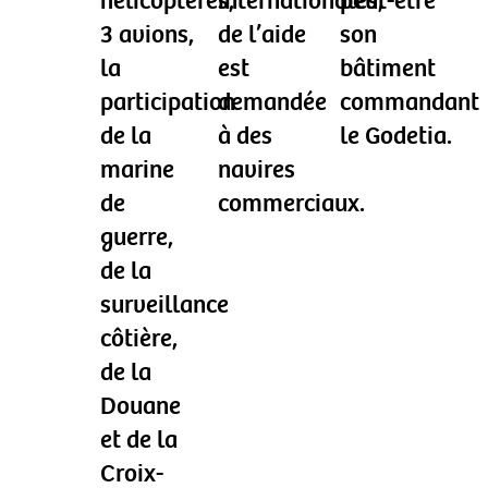
hélicoptères,
internationales,
peut-être
3 avions,
de l’aide
son
la
est
bâtiment
participation
demandée
commandant
de la
à des
le Godetia.
marine
navires
de
commerciaux.
guerre,
de la
surveillance
côtière,
de la
Douane
et de la
Croix-