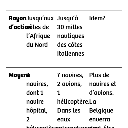
Rayon
Jusqu’aux
Jusqu’à
Idem?
d’action
côtes de
30 milles
l’Afrique
nautiques
du Nord
des côtes
italiennes
Moyens
7
7 navires,
Plus de
navires,
2 avions,
navires et
dont 1
1
d’avions.
navire
hélicoptère.
La
hôpital,
Dans les
Belgique
2
eaux
enverra