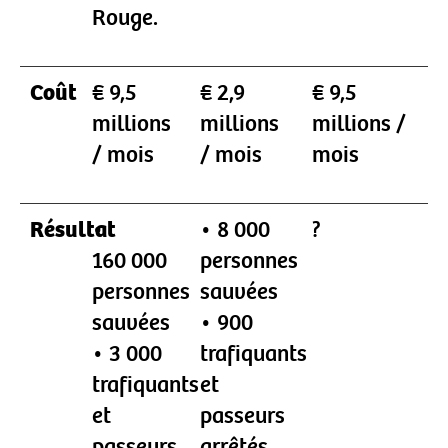
Rouge.
Coût
€ 9,5
€ 2,9
€ 9,5
millions
millions
millions /
/ mois
/ mois
mois
Résultat
•
• 8 000
?
160 000
personnes
personnes
sauvées
sauvées
• 900
• 3 000
trafiquants
trafiquants
et
et
passeurs
passeurs
arrêtés