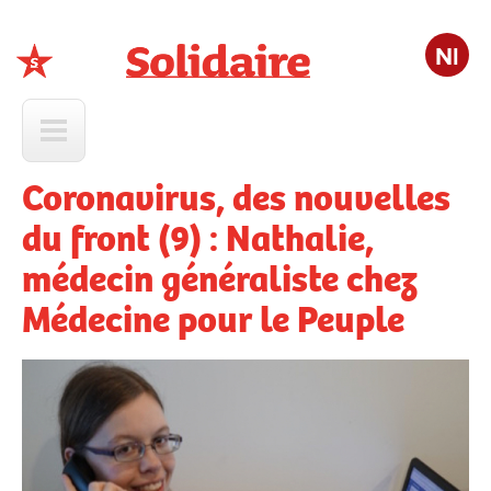
Nl
Solidaire
Coronavirus, des nouvelles
du front (9) : Nathalie,
médecin généraliste chez
Médecine pour le Peuple