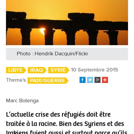
Photo : Hendrik Dacquin/Flickr
10 Septembre 2015
LIBYE
IRAQ
SYRIE
Thema's
PAIX/GUERRE
Marc Botenga
L’actuelle crise des réfugiés doit être
traitée à la racine. Bien des Syriens et des
Irakiens fuient aussi et surtout parce qu’ils