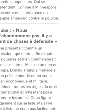
uartiers populaires. Qui se
éfendent. Comme à Minneapolis,
picentre de la résistance du
euple américain contre le pouvoir.
uba : « Nous
’abandonnons pas, il y a
ant de choses à défendre »
l se présentait comme un
résident qui mettrait fin à toutes
es guerres et n’en commencerait
amais d’autres. Mais en un rien de
emps, Donald Trump a menacé à
eu près le monde entier sur le
lan économique et militaire,
iétinant toutes les règles du droit
nternational et n’hésitant pas à
rendre les armes. Cuba figure
galement sur sa liste. Mais l’île
ocialiste ne cède pas facilement.