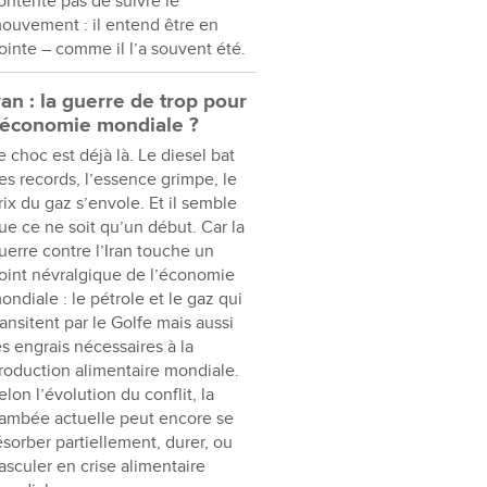
ontente pas de suivre le
ouvement : il entend être en
ointe – comme il l’a souvent été.
ran : la guerre de trop pour
’économie mondiale ?
e choc est déjà là. Le diesel bat
es records, l’essence grimpe, le
rix du gaz s’envole. Et il semble
ue ce ne soit qu’un début. Car la
uerre contre l’Iran touche un
oint névralgique de l’économie
ondiale : le pétrole et le gaz qui
ransitent par le Golfe mais aussi
es engrais nécessaires à la
roduction alimentaire mondiale.
elon l’évolution du conflit, la
lambée actuelle peut encore se
ésorber partiellement, durer, ou
asculer en crise alimentaire