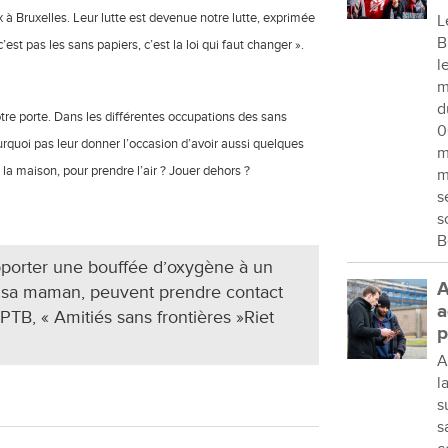
 à Bruxelles. Leur lutte est devenue notre lutte, exprimée
L
B
’est pas les sans papiers, c’est la loi qui faut changer ».
l
m
d
re porte. Dans les différentes occupations des sans
0
urquoi pas leur donner l’occasion d’avoir aussi quelques
m
 la maison, pour prendre l’air ? Jouer dehors ?
m
s
s
B
pporter une bouffée d’oxygène à un
A
 sa maman, peuvent prendre contact
a
PTB, « Amitiés sans frontières »Riet
p
A
l
s
s