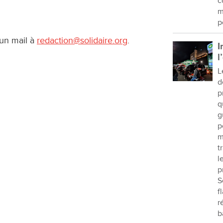
c
m
p
 un mail à
redaction@solidaire.org
.
I
l
L
d
p
q
g
p
m
t
l
p
S
f
r
b