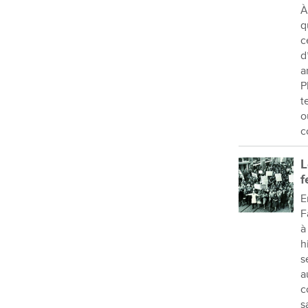
À
q
c
d
a
P
t
o
c
L
f
E
F
à
h
s
a
c
s