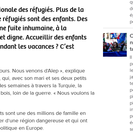
q
ionale des réfugiés. Plus de la
d
é
e réfugiés sont des enfants. Des
p
ne fuite inhumaine, à la
C
et digne. Accueillir des enfants
n
ndant les vacances ? C’est
t
I
p
ours. Nous venons d’Alep », explique
l
j
ui, avec son mari et ses deux petits
t
s semaines à travers la Turquie, la
p
 bois, loin de la guerre. « Nous voulons la
p
p
i
s sont une des millions de famille en
p
per d’une région dangereuse et qui ont
é
olitique en Europe.
s