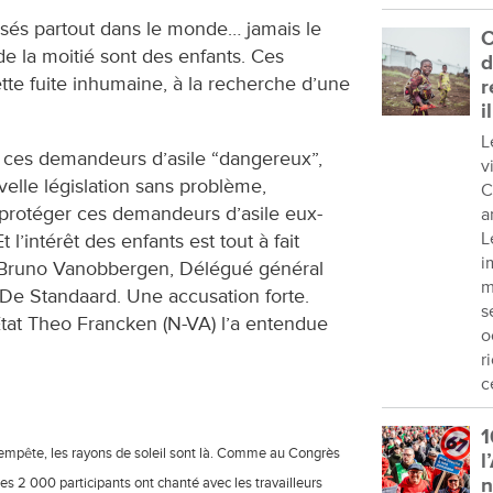
ersés partout dans le monde… jamais le
C
de la moitié sont des enfants. Ces
d
tte fuite inhumaine, à la recherche d’une
r
i
L
e ces demandeurs d’asile “dangereux”,
v
velle législation sans problème,
C
e protéger ces demandeurs d’asile eux-
a
L
Et l’intérêt des enfants est tout à fait
i
e Bruno Vanobbergen, Délégué général
m
r De Standaard. Une accusation forte.
s
État Theo Francken (N-VA) l’a entendue
o
r
c
1
tempête, les rayons de soleil sont là. Comme au Congrès
l
les 2 000 participants ont chanté avec les travailleurs