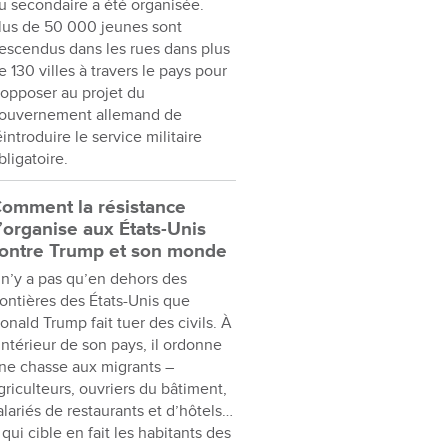
u secondaire a été organisée.
lus de 50 000 jeunes sont
escendus dans les rues dans plus
e 130 villes à travers le pays pour
’opposer au projet du
ouvernement allemand de
éintroduire le service militaire
bligatoire.
omment la résistance
’organise aux États-Unis
ontre Trump et son monde
l n’y a pas qu’en dehors des
rontières des États-Unis que
onald Trump fait tuer des civils. À
’intérieur de son pays, il ordonne
ne chasse aux migrants –
griculteurs, ouvriers du bâtiment,
alariés de restaurants et d’hôtels…
 qui cible en fait les habitants des