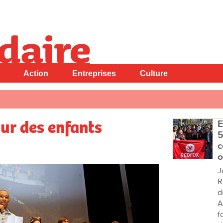
Action
Entreprises
Culture
ur des enfants
E
5
c
o
J
R
d
A
f