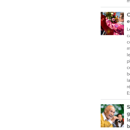
m
C
e
L
c
c
m
l
p
c
b
l
r
E
S
g
l
b