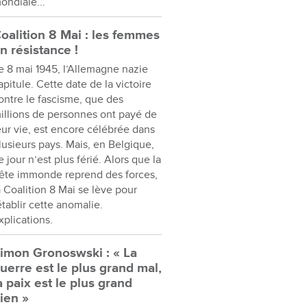
ondiale...
oalition 8 Mai : les femmes
n résistance !
e 8 mai 1945, l’Allemagne nazie
apitule. Cette date de la victoire
ontre le fascisme, que des
illions de personnes ont payé de
eur vie, est encore célébrée dans
lusieurs pays. Mais, en Belgique,
e jour n’est plus férié. Alors que la
ête immonde reprend des forces,
a Coalition 8 Mai se lève pour
établir cette anomalie.
xplications.
imon Gronoswski : « La
uerre est le plus grand mal,
a paix est le plus grand
ien »