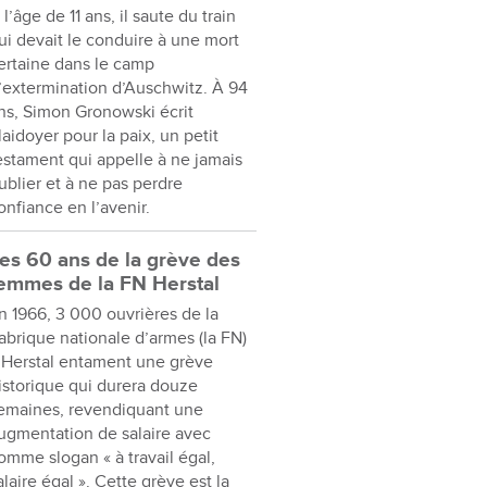
 l’âge de 11 ans, il saute du train
ui devait le conduire à une mort
ertaine dans le camp
’extermination d’Auschwitz. À 94
ns, Simon Gronowski écrit
laidoyer pour la paix, un petit
estament qui appelle à ne jamais
ublier et à ne pas perdre
onfiance en l’avenir.
es 60 ans de la grève des
emmes de la FN Herstal
n 1966, 3 000 ouvrières de la
abrique nationale d’armes (la FN)
 Herstal entament une grève
istorique qui durera douze
emaines, revendiquant une
ugmentation de salaire avec
omme slogan « à travail égal,
alaire égal ». Cette grève est la