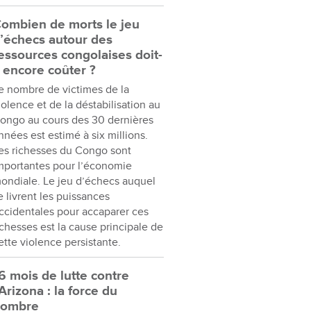
ombien de morts le jeu
’échecs autour des
essources congolaises doit-
l encore coûter ?
e nombre de victimes de la
iolence et de la déstabilisation au
ongo au cours des 30 dernières
nnées est estimé à six millions.
es richesses du Congo sont
mportantes pour l’économie
ondiale. Le jeu d’échecs auquel
e livrent les puissances
ccidentales pour accaparer ces
ichesses est la cause principale de
ette violence persistante.
6 mois de lutte contre
’Arizona : la force du
nombre