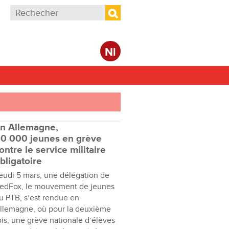
Formulaire de recherche
Rechercher
Nl
n Allemagne,
0 000 jeunes en grève
ontre le service militaire
bligatoire
eudi 5 mars, une délégation de
edFox, le mouvement de jeunes
u PTB, s’est rendue en
llemagne, où pour la deuxième
ois, une grève nationale d’élèves