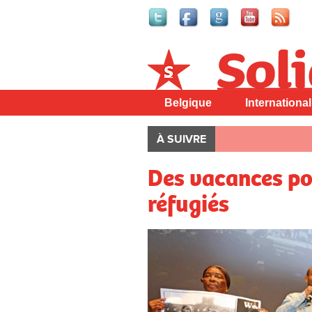
Solidaire
Belgique
International
À SUIVRE
Des vacances po
réfugiés