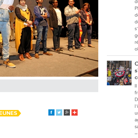
d
P
d
d
s
g
r
o
C
s
c
I
f
D
l
EUNES
u
a
s
–