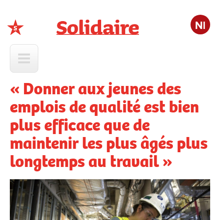
Nl
Solidaire
« Donner aux jeunes des
emplois de qualité est bien
plus efficace que de
maintenir les plus âgés plus
longtemps au travail »