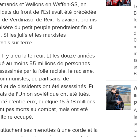
lamands et Wallons en Waffen-SS, en
L
dats du front de l'Est avait été précédée
B
de Verdinaso, de Rex. Ils avaient promis
l
m
misère du petit peuple prendraient fin si
d
 Si les juifs et les marxistes
0
radis sur terre.
m
m
. Il y a eu la terreur. Et les douze années
s
tué au moins 55 millions de personnes.
s
sassinés par la folie raciale, le racisme.
B
communistes, de partisans, de
i et de dissidents ont été assassinés. Et
A
dats de l'Union soviétique ont été tués,
a
té d'entre eux, quelque 16 à 18 millions
p
ont pas morts au combat, mais ont été
A
itoire occupé.
l
s
attachent ses menottes à une corde et la
s