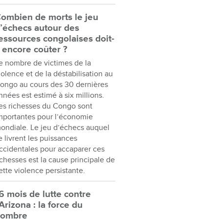
ombien de morts le jeu
’échecs autour des
essources congolaises doit-
l encore coûter ?
e nombre de victimes de la
iolence et de la déstabilisation au
ongo au cours des 30 dernières
nnées est estimé à six millions.
es richesses du Congo sont
mportantes pour l’économie
ondiale. Le jeu d’échecs auquel
e livrent les puissances
ccidentales pour accaparer ces
ichesses est la cause principale de
ette violence persistante.
6 mois de lutte contre
’Arizona : la force du
nombre