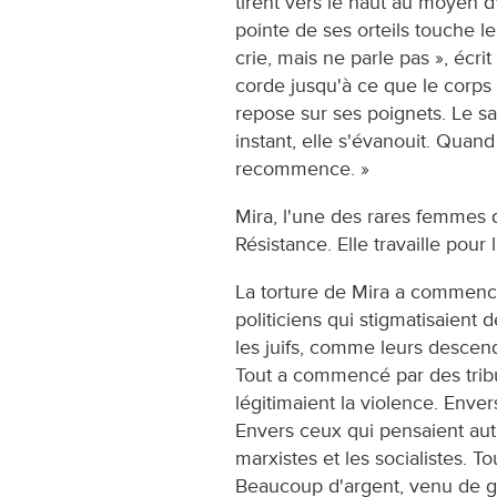
tirent vers le haut au moyen d
pointe de ses orteils touche l
crie, mais ne parle pas », écri
corde jusqu'à ce que le corps
repose sur ses poignets. Le s
instant, elle s'évanouit. Quan
recommence. »
Mira, l'une des rares femmes 
Résistance. Elle travaille pour
La torture de Mira a commenc
politiciens qui stigmatisaient
les juifs, comme leurs descen
Tout a commencé par des trib
légitimaient la violence. Enver
Envers ceux qui pensaient autr
marxistes et les socialistes. 
Beaucoup d'argent, venu de g