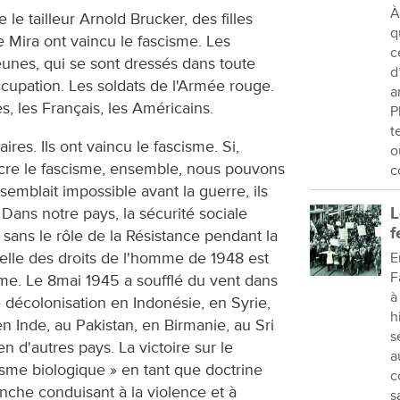
À
e tailleur Arnold Brucker, des filles
q
 Mira ont vaincu le fascisme. Les
c
jeunes, qui se sont dressés dans toute
d
ccupation. Les soldats de l'Armée rouge.
a
s, les Français, les Américains.
P
t
ires. Ils ont vaincu le fascisme. Si,
o
re le fascisme, ensemble, nous pouvons
c
emblait impossible avant la guerre, ils
. Dans notre pays, la sécurité sociale
L
f
 sans le rôle de la Résistance pendant la
selle des droits de l'homme de 1948 est
E
F
isme. Le 8mai 1945 a soufflé du vent dans
à
décolonisation en Indonésie, en Syrie,
h
en Inde, au Pakistan, en Birmanie, au Sri
s
n d'autres pays. La victoire sur le
a
sme biologique » en tant que doctrine
c
anche conduisant à la violence et à
s