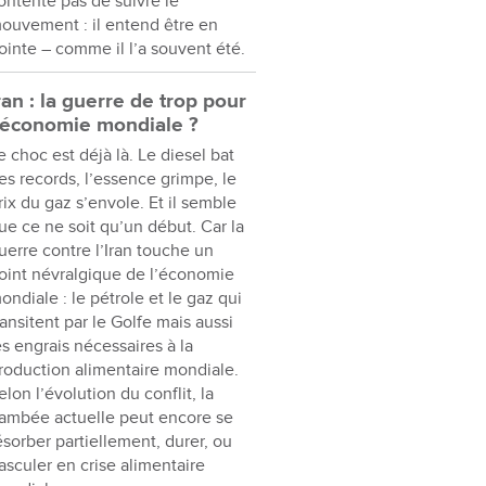
ontente pas de suivre le
ouvement : il entend être en
ointe – comme il l’a souvent été.
ran : la guerre de trop pour
’économie mondiale ?
e choc est déjà là. Le diesel bat
es records, l’essence grimpe, le
rix du gaz s’envole. Et il semble
ue ce ne soit qu’un début. Car la
uerre contre l’Iran touche un
oint névralgique de l’économie
ondiale : le pétrole et le gaz qui
ransitent par le Golfe mais aussi
es engrais nécessaires à la
roduction alimentaire mondiale.
elon l’évolution du conflit, la
lambée actuelle peut encore se
ésorber partiellement, durer, ou
asculer en crise alimentaire