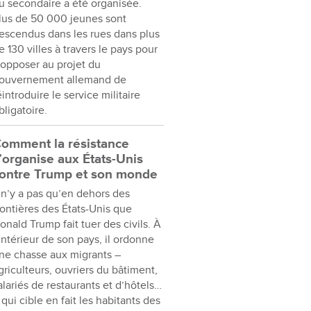
u secondaire a été organisée.
lus de 50 000 jeunes sont
escendus dans les rues dans plus
e 130 villes à travers le pays pour
’opposer au projet du
ouvernement allemand de
éintroduire le service militaire
bligatoire.
omment la résistance
’organise aux États-Unis
ontre Trump et son monde
l n’y a pas qu’en dehors des
rontières des États-Unis que
onald Trump fait tuer des civils. À
’intérieur de son pays, il ordonne
ne chasse aux migrants –
griculteurs, ouvriers du bâtiment,
alariés de restaurants et d’hôtels…
 qui cible en fait les habitants des