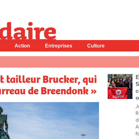
Action
Entreprises
Culture
t tailleur Brucker, qui
E
5
ourreau de Breendonk »
c
o
J
R
d
A
f