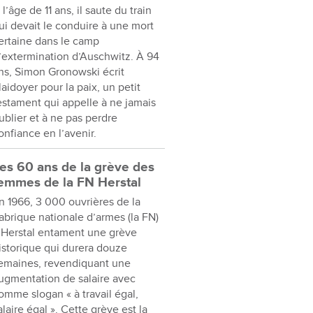
 l’âge de 11 ans, il saute du train
ui devait le conduire à une mort
ertaine dans le camp
’extermination d’Auschwitz. À 94
ns, Simon Gronowski écrit
laidoyer pour la paix, un petit
estament qui appelle à ne jamais
ublier et à ne pas perdre
onfiance en l’avenir.
es 60 ans de la grève des
emmes de la FN Herstal
n 1966, 3 000 ouvrières de la
abrique nationale d’armes (la FN)
 Herstal entament une grève
istorique qui durera douze
emaines, revendiquant une
ugmentation de salaire avec
omme slogan « à travail égal,
alaire égal ». Cette grève est la