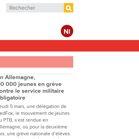
Formulaire de recherche
Rechercher
Nl
n Allemagne,
0 000 jeunes en grève
ontre le service militaire
bligatoire
eudi 5 mars, une délégation de
edFox, le mouvement de jeunes
u PTB, s’est rendue en
llemagne, où pour la deuxième
ois, une grève nationale d’élèves