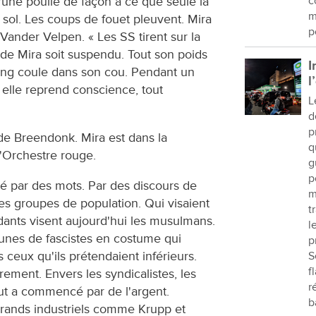
'une poulie de façon à ce que seule la
c
m
e sol. Les coups de fouet pleuvent. Mira
p
t Vander Velpen. « Les SS tirent sur la
 de Mira soit suspendu. Tout son poids
I
ang coule dans son cou. Pendant un
l
d elle reprend conscience, tout
L
d
p
de Breendonk. Mira est dans la
q
 l'Orchestre rouge.
g
p
é par des mots. Par des discours de
m
 des groupes de population. Qui visaient
t
dants visent aujourd'hui les musulmans.
l
unes de fascistes en costume qui
p
s ceux qu'ils prétendaient inférieurs.
S
f
ement. Envers les syndicalistes, les
r
Tout a commencé par de l'argent.
b
rands industriels comme Krupp et