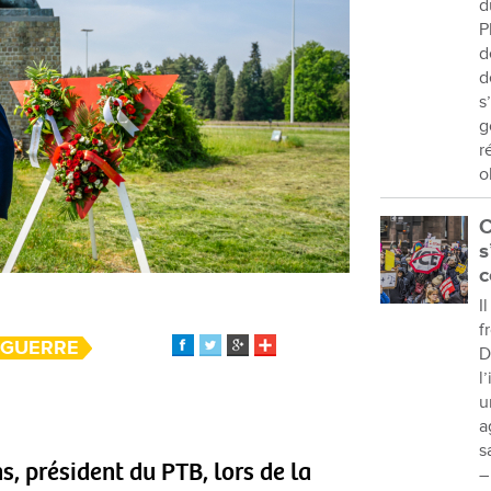
d
P
d
d
s
g
r
o
C
s
c
I
f
/GUERRE
D
l
u
a
s
s, président du PTB, lors de la
–