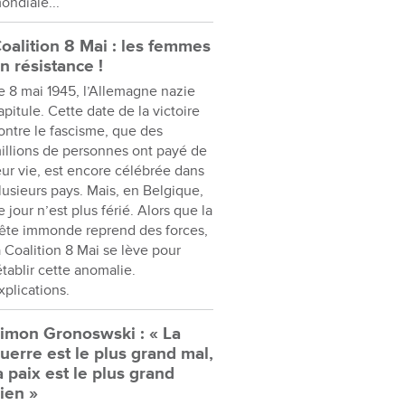
ondiale...
oalition 8 Mai : les femmes
n résistance !
e 8 mai 1945, l’Allemagne nazie
apitule. Cette date de la victoire
ontre le fascisme, que des
illions de personnes ont payé de
eur vie, est encore célébrée dans
lusieurs pays. Mais, en Belgique,
e jour n’est plus férié. Alors que la
ête immonde reprend des forces,
a Coalition 8 Mai se lève pour
établir cette anomalie.
xplications.
imon Gronoswski : « La
uerre est le plus grand mal,
a paix est le plus grand
ien »