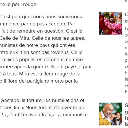
m
e le péril rouge.
C
. C'est pourquoi nous nous souvenons.
e
 commence par ne pas accepter. Par
L
e fait de remettre en question. C'est là
c
lle de Mira. Celle de tous les autres.
c
unistes de notre pays qui ont été
m
tre eux n'en sont pas revenus. Celle
l
t milices populaires reconnus comme
p
rmée après la guerre. Ils ont payé le prix
c
b
é à tous. Mira est la fleur rouge de la
l
 il fiore del partigiano morto per la
r
E
Gestapo, la torture, les humiliations et
S
 pris fin. « Nous ferons se lever le jour.
g
 ! », écrit l'écrivain français communiste
l
b