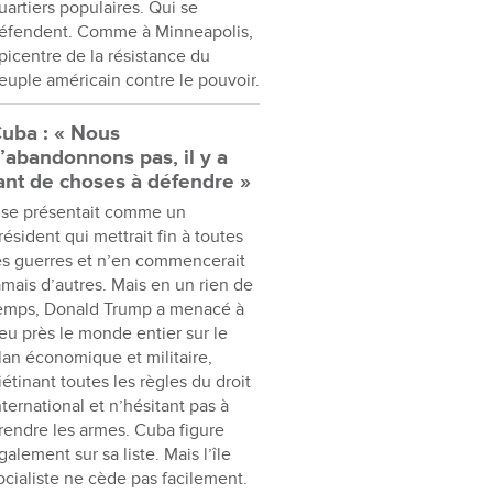
uartiers populaires. Qui se
éfendent. Comme à Minneapolis,
picentre de la résistance du
euple américain contre le pouvoir.
uba : « Nous
’abandonnons pas, il y a
ant de choses à défendre »
l se présentait comme un
résident qui mettrait fin à toutes
es guerres et n’en commencerait
amais d’autres. Mais en un rien de
emps, Donald Trump a menacé à
eu près le monde entier sur le
lan économique et militaire,
iétinant toutes les règles du droit
nternational et n’hésitant pas à
rendre les armes. Cuba figure
galement sur sa liste. Mais l’île
ocialiste ne cède pas facilement.