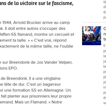
q
 de la victoire sur le fascisme,
d
é
p
n 1944, Arnold Brucker arrive au camp
. Il doit entre autres s'occuper des
C
n
affen-SS flamand, montre un cercueil et
t
ement ta taille. » « C'est vrai, répond
I
ctement de la même taille, ne l'oublie
p
l
j
vre sur Breendonk de Jos Vander Velpen,
t
tions EPO.
p
p
de Breendonk. Il a une vingtaine
p
e tête de dur. C'est un bagarreur
i
uivi une formation SS en Allemagne. Un
p
ait planter aux prisonniers leur propre
é
llemand. Mais un Flamand. « Notre
s