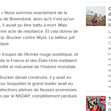
C
eur. « Nous sommes exactement de la
d
au de Breendonk, alors qu'il n'est qu'un
r
 il aurait pu être battu à mort. Mais
i
me acte de résistance. Et cela donne de
L
p. Brucker contre Wyss. Le tailleur juif
v
C
ique.
a
L
es troupes de l'Armée rouge soviétique, et
i
de la France et des États-Unis mettaient
m
nifié et mécanisé de l'histoire mondiale.
s
o
rucker devait construire, il y avait eu
r
our lesquelles le grand leader avait eu
c
 élections pleines de fausses promesses.
es par le NSDAP, complètement perdues
1
l